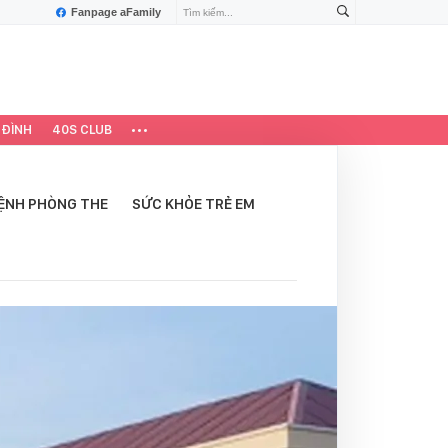
Fanpage aFamily
 ĐÌNH
40S CLUB
ỆNH PHÒNG THE
SỨC KHỎE TRẺ EM