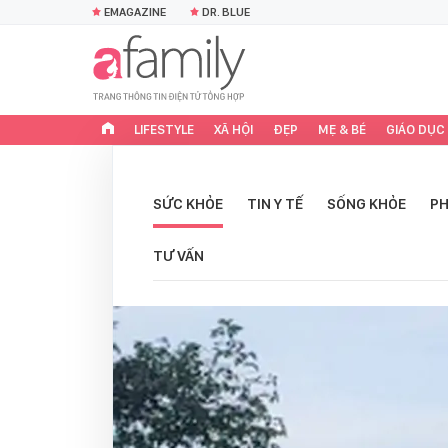
EMAGAZINE
DR. BLUE
LIFESTYLE
XÃ HỘI
ĐẸP
MẸ & BÉ
GIÁO DỤC
SỨC KHỎE
TIN Y TẾ
SỐNG KHỎE
PH
TƯ VẤN