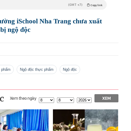
(GMT +7)
Copy link
rường iSchool Nha Trang chưa xuất
 bị ngộ độc
ực phẩm
ngộ độc thực phẩm
ngộ độc
c
Xem theo ngày
XEM