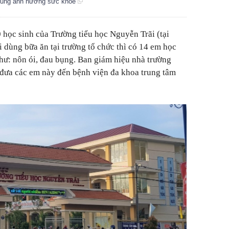
 cũng ảnh hưởng sức khỏe
 học sinh của Trường tiểu học Nguyễn Trãi (tại
 dùng bữa ăn tại trường tổ chức thì có 14 em học
như: nôn ói, đau bụng. Ban giám hiệu nhà trường
 đưa các em này đến bệnh viện đa khoa trung tâm