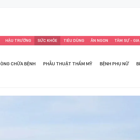
HẬU TRƯỜNG
SỨC KHỎE
TIÊU DÙNG
ĂN NGON
TÂM SỰ - GIA
ÒNG CHỮA BỆNH
PHẪU THUẬT THẨM MỸ
BỆNH PHỤ NỮ
B