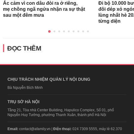
Ác cảm vì con dâu đòi ra ở riêng,
Đi bộ 10.000 b
mẹ chồng ngã ngửa nhận ra sự thật
đôi dép xỏ ngó
sau một đêm mưa
lùng nhất hè 20
từng diện
ĐỌC THÊM
CHỊU TRÁCH NHIỆM QUẢN LÝ NỘI DUNG
Bà Nguyễn Bích Minh
TRỤ SỞ HÀ NỘI
Tầng 21, Tòa nhà Center Building, Hapulico Complex, Số 01, phố
Nguyễn Huy Tưởng, phường Thanh Xuân, thành phố Hà Nội
Email:
contact@afamily.vn |
Điện thoại:
024 7309 5555, máy lẻ 62.370