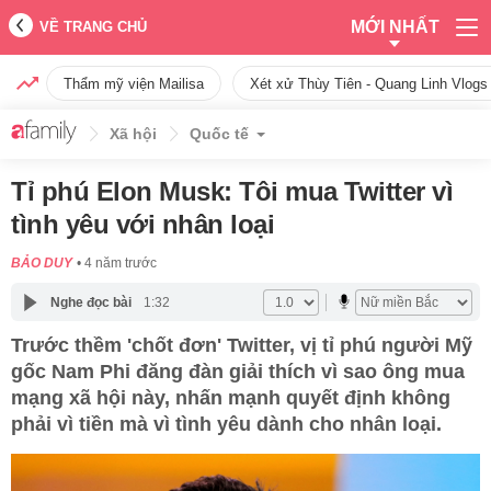
MỚI NHẤT
VỀ TRANG CHỦ
Thẩm mỹ viện Mailisa
Xét xử Thùy Tiên - Quang Linh Vlogs
Xã hội
Quốc tế
Tỉ phú Elon Musk: Tôi mua Twitter vì
tình yêu với nhân loại
BẢO DUY
4 năm trước
Nghe đọc bài
1:32
Trước thềm 'chốt đơn' Twitter, vị tỉ phú người Mỹ
gốc Nam Phi đăng đàn giải thích vì sao ông mua
mạng xã hội này, nhấn mạnh quyết định không
phải vì tiền mà vì tình yêu dành cho nhân loại.