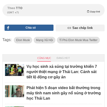
Theo
TTO
Copy link
(GMT +7)
Chia sẻ
Sao chép link
Tags:
Elon Musk
Mạng Xã Hội
Tỉ Phú Elon Musk Mua Twitter
CÙNG MỤC
ĐANG HOT
Vụ học sinh xả súng tại trường khiến 7
người thiệt mạng ở Thái Lan: Cảnh sát
tiết lộ động cơ gây án
Phát hiện 5 đoạn video bất thường trong
máy tính nam sinh gây nổ súng ở trường
học Thái Lan