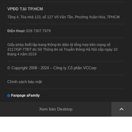
VPĐD TẠI TP.HCM
Tầng 4, Tòa nhà 123, số 127 Võ Văn Tần, Phường Xuân Hòa, TPHCM
Điện thoại:
028 7307 7979
Giấy phép thiết lập trang thông tin điện tử tổng hợp trên mạng số
2217/GP-TTĐT do Sở Thông tin và Truyền thông Hà Nội cấp ngày 10
tháng 4 năm 2019
© Copyright 2008 - 2024 – Công ty Cổ phần VCCorp
Chính sách bảo mật
Fanpage aFamily
Xem bản Desktop