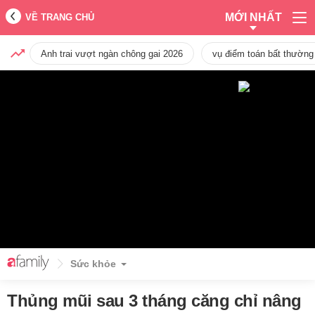
MỚI NHẤT
VỀ TRANG CHỦ
Anh trai vượt ngàn chông gai 2026
vụ điểm toán bất thường
Sức khỏe
Thủng mũi sau 3 tháng căng chỉ nâng