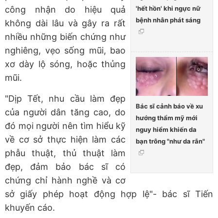
'hết hồn' khi ngực nữ
công nhận do hiệu quả
bệnh nhân phát sáng
không dài lâu và gây ra rất
nhiều những biến chứng như
nghiêng, vẹo sống mũi, bao
xơ dày lộ sóng, hoặc thủng
mũi.
"Dịp Tết, nhu cầu làm đẹp
Bác sĩ cảnh báo về xu
của người dân tăng cao, do
hướng thẩm mỹ mới
đó mọi người nên tìm hiểu kỹ
nguy hiểm khiến da
về cơ sở thực hiện làm các
bạn trông "như da rắn"
phẫu thuật, thủ thuật làm
đẹp, đảm bảo bác sĩ có
chứng chỉ hành nghề và cơ
sở giấy phép hoạt động hợp lệ"- bác sĩ Tiến
khuyến cáo.