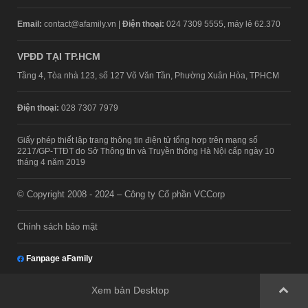
Email:
contact@afamily.vn |
Điện thoại:
024 7309 5555, máy lẻ 62.370
VPĐD TẠI TP.HCM
Tầng 4, Tòa nhà 123, số 127 Võ Văn Tần, Phường Xuân Hòa, TPHCM
Điện thoại:
028 7307 7979
Giấy phép thiết lập trang thông tin điện tử tổng hợp trên mạng số
2217/GP-TTĐT do Sở Thông tin và Truyền thông Hà Nội cấp ngày 10
tháng 4 năm 2019
© Copyright 2008 - 2024 – Công ty Cổ phần VCCorp
Chính sách bảo mật
Fanpage aFamily
Xem bản Desktop