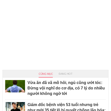
CÙNG MỤC
ĐANG HOT
Vừa ăn đã vã mồ hôi, ngủ cũng ướt tóc:
Đừng vội nghĩ do cơ địa, có 7 lý do nhiều
người không ngờ tới
Giám đốc bệnh viện 53 tuổi nhưng trẻ
như mới 35 tiết lộ bí quyết chống lão hóa: