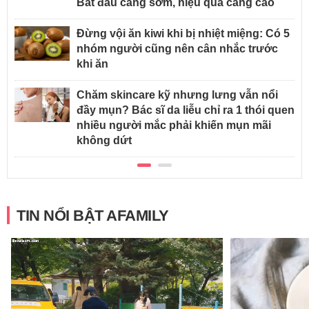
Bắt đầu càng sớm, hiệu quả càng cao
Đừng vội ăn kiwi khi bị nhiệt miệng: Có 5
nhóm người cũng nên cân nhắc trước
khi ăn
Chăm skincare kỹ nhưng lưng vẫn nổi
đầy mụn? Bác sĩ da liễu chỉ ra 1 thói quen
nhiều người mắc phải khiến mụn mãi
không dứt
TIN NỔI BẬT AFAMILY