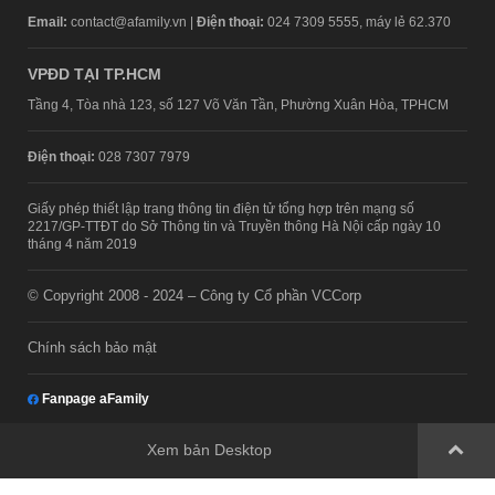
Email:
contact@afamily.vn |
Điện thoại:
024 7309 5555, máy lẻ 62.370
VPĐD TẠI TP.HCM
Tầng 4, Tòa nhà 123, số 127 Võ Văn Tần, Phường Xuân Hòa, TPHCM
Điện thoại:
028 7307 7979
Giấy phép thiết lập trang thông tin điện tử tổng hợp trên mạng số
2217/GP-TTĐT do Sở Thông tin và Truyền thông Hà Nội cấp ngày 10
tháng 4 năm 2019
© Copyright 2008 - 2024 – Công ty Cổ phần VCCorp
Chính sách bảo mật
Fanpage aFamily
Xem bản Desktop