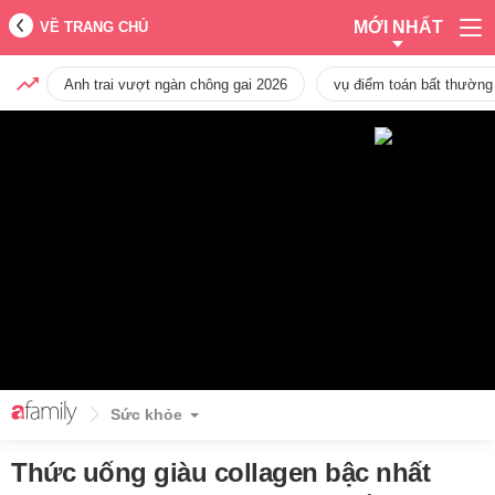
MỚI NHẤT
VỀ TRANG CHỦ
Anh trai vượt ngàn chông gai 2026
vụ điểm toán bất thường
Sức khỏe
Thức uống giàu collagen bậc nhất