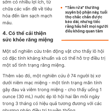
sớm có nhiều lợi ích, từ
"Tắm rửa" thường
chữa các vấn đề về tiêu
xuyên bộ phận này, tuổi
hóa đến làm sạch mạch
thọ chắc chắn được
kéo dài, nhưng tiếc
máu.
rằng hầu hết mọi người
đều không quan tâm
4. Có thể cải thiện
sức khỏe răng miệng
Một số nghiên cứu trên động vật cho thấy lô hội
có đặc tính kháng khuẩn và có thể hỗ trợ điều trị
một số tình trạng răng miệng.
Thêm vào đó, một nghiên cứu ở 74 người bị xơ
dưới niêm mạc miệng - một tình trạng mãn tính
gây đau và viêm trong miệng - cho thấy uống 1
ounce (30 mL) nước ép lô hội hai lần mỗi ngày
trong 3 tháng có hiệu quả tương đương với các
phương pháp điều trị truyền thống.