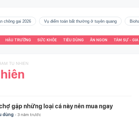
gàn chông gai 2026
vụ điểm toán bất thường ở tuyên quang
Bio
HẬU TRƯỜNG
SỨC KHỎE
TIÊU DÙNG
ĂN NGON
TÂM SỰ - GIA
HAM TU NHIEN
hiên
 chợ gặp những loại cá này nên mua ngay
u dùng
-
3 năm trước