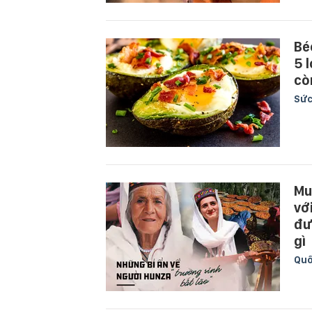
Bé
5 
cò
Sức
Mu
vớ
đư
gì
Quố