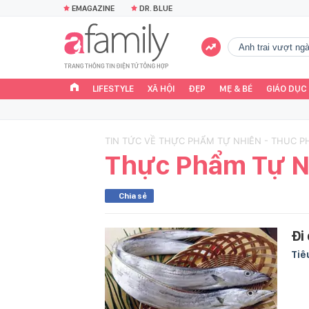
EMAGAZINE
DR. BLUE
Anh trai vượt n
LIFESTYLE
XÃ HỘI
ĐẸP
MẸ & BÉ
GIÁO DỤC
TIN TỨC VỀ THỰC PHẨM TỰ NHIÊN - THUC P
Thực Phẩm Tự N
Chia sẻ
Đi
Tiê