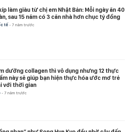
 kíp làm giàu từ chị em Nhật Bản: Mỗi ngày ăn 40
àn, sau 15 năm có 3 căn nhà hơn chục tỷ đồng
c tế
-
7 năm trước
m dưỡng collagen thì vô dụng nhưng 12 thực
ẩm này sẽ giúp bạn hiện thực hóa ước mơ trẻ
i với thời gian
p
-
7 năm trước
ồng nhan” như Song Hye Kyo đều nhờ cậy đến