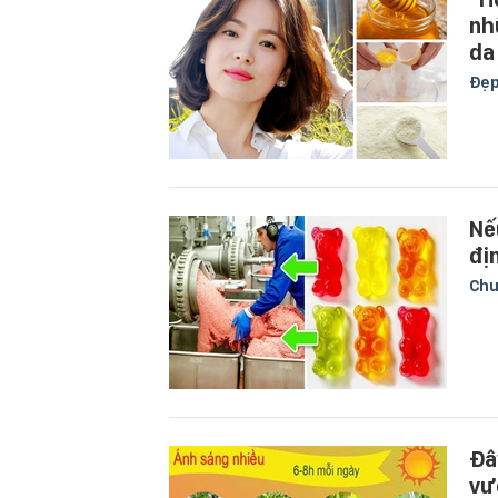
nh
da
Đẹ
Nế
đị
Chu
Đâ
vư