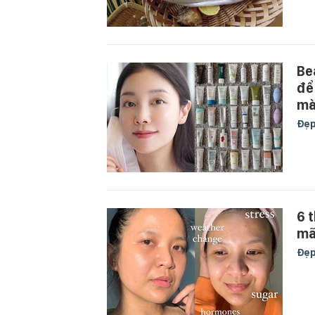
Be
để
mà
Đẹ
6 
mã
Đẹ