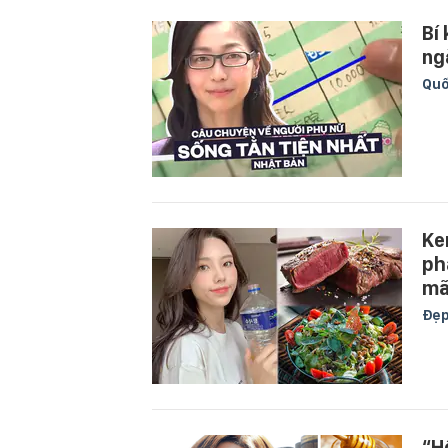
Bí
ng
Quố
Ke
ph
mã
Đẹ
“H