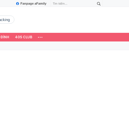
Fanpage aFamily
hacking
 ĐÌNH
40S CLUB