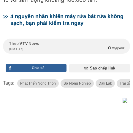
4 nguyên nhân khiến máy rửa bát rửa không
sạch, bạn phải kiểm tra ngay
Theo
VTV News
Copy link
(GMT +7)
Chia sẻ
Sao chép link
Tags:
Phát Triển Nông Thôn
Sở Nông Nghiệp
Dak Lak
Trái Sầ