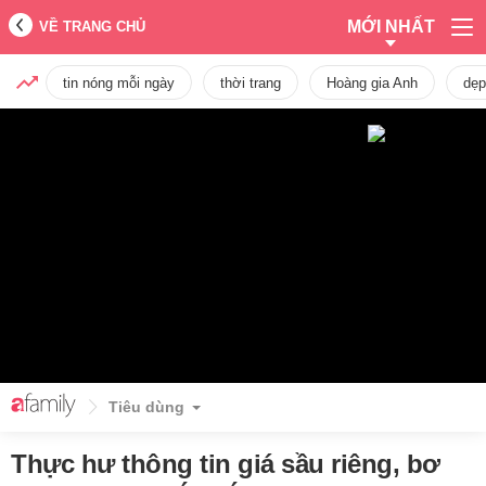
MỚI NHẤT
VỀ TRANG CHỦ
tin nóng mỗi ngày
thời trang
Hoàng gia Anh
dẹp
Tiêu dùng
Thực hư thông tin giá sầu riêng, bơ