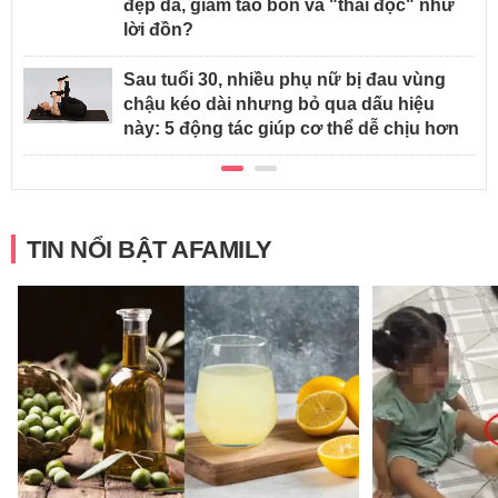
đẹp da, giảm táo bón và "thải độc" như
lời đồn?
Sau tuổi 30, nhiều phụ nữ bị đau vùng
chậu kéo dài nhưng bỏ qua dấu hiệu
này: 5 động tác giúp cơ thể dễ chịu hơn
TIN NỔI BẬT AFAMILY