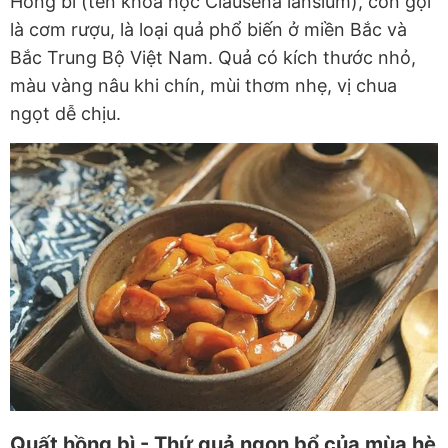
Hồng bì (tên khoa học Clausena lansium), còn gọi
là cơm rượu, là loại quả phổ biến ở miền Bắc và
Bắc Trung Bộ Việt Nam. Quả có kích thước nhỏ,
màu vàng nâu khi chín, mùi thơm nhẹ, vị chua
ngọt dễ chịu.
Quất hồng bì - Thứ quả ngon bổ của mùa hè