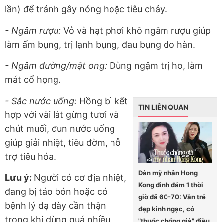
lần) để tránh gây nóng hoặc tiêu chảy.
- Ngâm rượu:
Vỏ và hạt phơi khô ngâm rượu giúp
làm ấm bụng, trị lạnh bụng, đau bụng do hàn.
- Ngâm đường/mật ong:
Dùng ngậm trị ho, làm
mát cổ họng.
- Sắc nước uống:
Hồng bì kết
TIN LIÊN QUAN
hợp với vài lát gừng tươi và
chút muối, đun nước uống
giúp giải nhiệt, tiêu đờm, hỗ
trợ tiêu hóa.
Dàn mỹ nhân Hong
Lưu ý:
Người có cơ địa nhiệt,
Kong đình đám 1 thời
đang bị táo bón hoặc có
giờ đã 60-70: Vẫn trẻ
bệnh lý dạ dày cần thận
đẹp kinh ngạc, có
trọng khi dùng quá nhiều
"thuốc chống già" điều