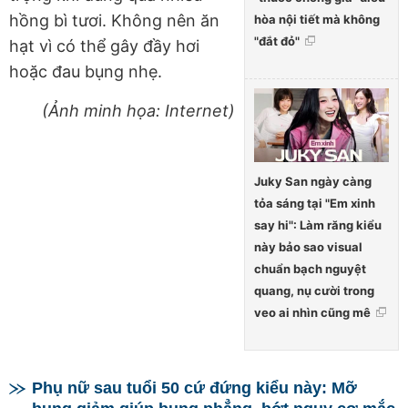
hồng bì tươi. Không nên ăn
hòa nội tiết mà không
"đắt đỏ"
hạt vì có thể gây đầy hơi
hoặc đau bụng nhẹ.
(Ảnh minh họa: Internet)
Juky San ngày càng
tỏa sáng tại "Em xinh
say hi": Làm răng kiểu
này bảo sao visual
chuẩn bạch nguyệt
quang, nụ cười trong
veo ai nhìn cũng mê
Phụ nữ sau tuổi 50 cứ đứng kiểu này: Mỡ