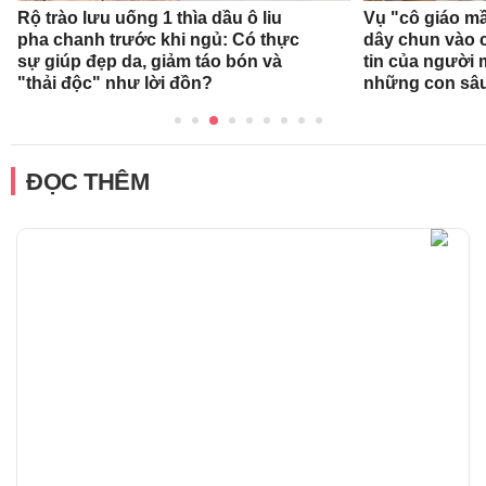
Rộ trào lưu uống 1 thìa dầu ô liu
Vụ "cô giáo mầ
pha chanh trước khi ngủ: Có thực
dây chun vào c
sự giúp đẹp da, giảm táo bón và
tin của người
"thải độc" như lời đồn?
những con sâ
ĐỌC THÊM