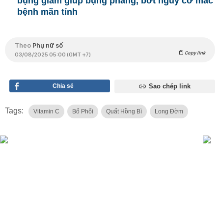
bụng giảm giúp bụng phẳng, bớt nguy cơ mắc
bệnh mãn tính
Theo
Phụ nữ số
Copy link
03/08/2025 05:00 (GMT +7)
Chia sẻ
Sao chép link
Tags:
Vitamin C
Bổ Phổi
Quất Hồng Bì
Long Đờm