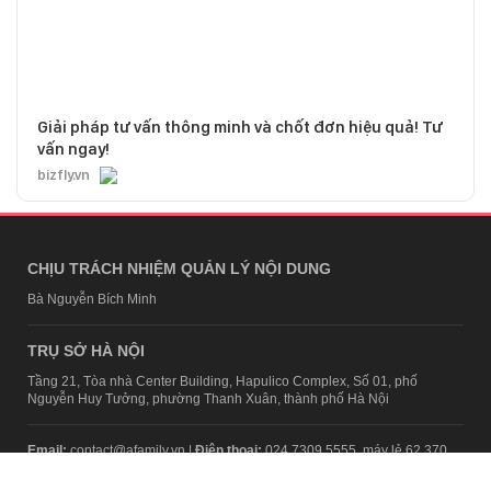
Giải pháp tư vấn thông minh và chốt đơn hiệu quả! Tư
vấn ngay!
bizfly.vn
CHỊU TRÁCH NHIỆM QUẢN LÝ NỘI DUNG
Bà Nguyễn Bích Minh
TRỤ SỞ HÀ NỘI
Tầng 21, Tòa nhà Center Building, Hapulico Complex, Số 01, phố
Nguyễn Huy Tưởng, phường Thanh Xuân, thành phố Hà Nội
Email:
contact@afamily.vn |
Điện thoại:
024 7309 5555, máy lẻ 62.370