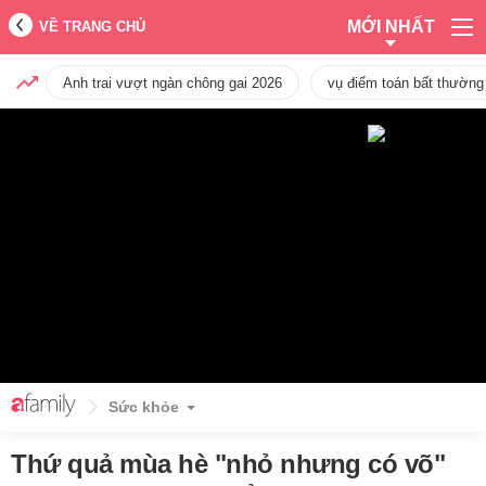
MỚI NHẤT
VỀ TRANG CHỦ
Anh trai vượt ngàn chông gai 2026
vụ điểm toán bất thường
Sức khỏe
Thứ quả mùa hè "nhỏ nhưng có võ"