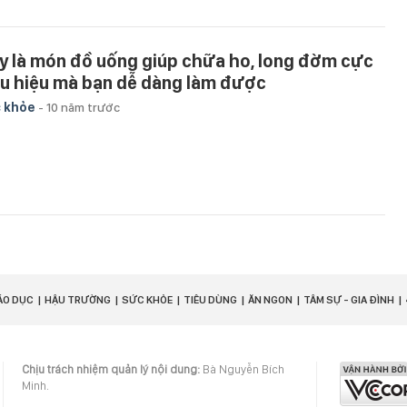
y là món đồ uống giúp chữa ho, long đờm cực
u hiệu mà bạn dễ dàng làm được
 khỏe
-
10 năm trước
ÁO DỤC
HẬU TRƯỜNG
SỨC KHỎE
TIÊU DÙNG
ĂN NGON
TÂM SỰ - GIA ĐÌNH
Chịu trách nhiệm quản lý nội dung:
Bà Nguyễn Bích
Minh.