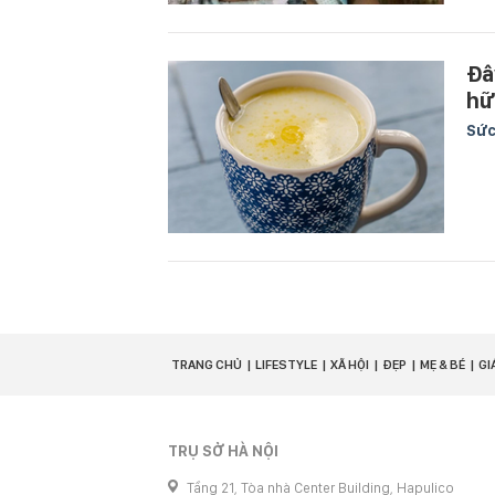
Đâ
hữ
Sức
TRANG CHỦ
LIFESTYLE
XÃ HỘI
ĐẸP
MẸ & BÉ
GI
TRỤ SỞ HÀ NỘI
Tầng 21, Tòa nhà Center Building, Hapulico