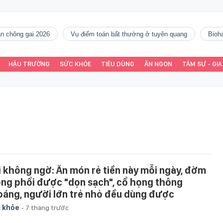
gàn chông gai 2026
vụ điểm toán bất thường ở tuyên quang
Bio
HẬU TRƯỜNG
SỨC KHỎE
TIÊU DÙNG
ĂN NGON
TÂM SỰ - GIA
i không ngờ: Ăn món rẻ tiền này mỗi ngày, đờm
ong phổi được "dọn sạch", cổ họng thông
oáng, người lớn trẻ nhỏ đều dùng được
 khỏe
-
7 tháng trước