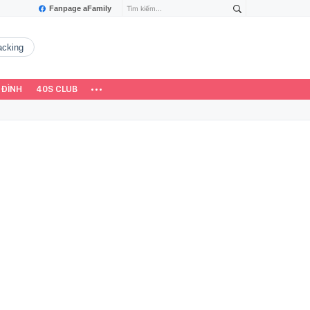
Fanpage aFamily
hacking
 ĐÌNH
40S CLUB