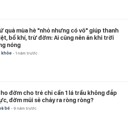
ứ quả mùa hè "nhỏ nhưng có võ" giúp thanh
ệt, bổ khí, trừ đờm: Ai cũng nên ăn khi trời
ng nóng
 khỏe
-
1 năm trước
ị ho đờm cho trẻ chỉ cần 1 lá trầu không đắp
ực, đờm mũi sẽ chảy ra ròng ròng?
và bé
-
9 năm trước