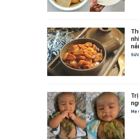
Th
nhi
nắ
Sức
Tr
ng
Mẹ 