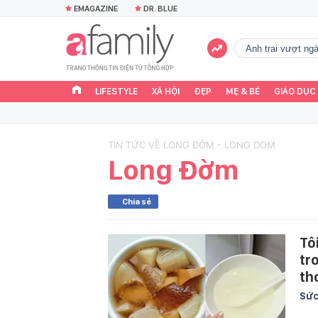
EMAGAZINE
DR. BLUE
Anh trai vượt n
LIFESTYLE
XÃ HỘI
ĐẸP
MẸ & BÉ
GIÁO DỤC
TIN TỨC VỀ LONG ĐỜM - LONG DOM
Long Đờm
Chia sẻ
Tô
tr
th
Sức