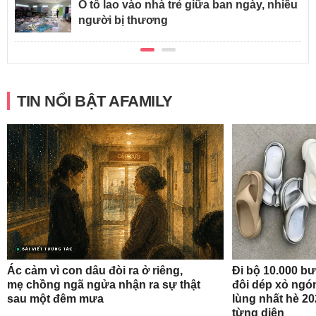
Ô tô lao vào nhà trẻ giữa ban ngày, nhiều
người bị thương
TIN NỔI BẬT AFAMILY
Ác cảm vì con dâu đòi ra ở riêng,
Đi bộ 10.000 b
mẹ chồng ngã ngửa nhận ra sự thật
đôi dép xỏ ngó
sau một đêm mưa
lùng nhất hè 20
từng diện