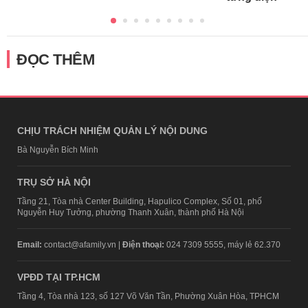
ĐỌC THÊM
CHỊU TRÁCH NHIỆM QUẢN LÝ NỘI DUNG
Bà Nguyễn Bích Minh
TRỤ SỞ HÀ NỘI
Tầng 21, Tòa nhà Center Building, Hapulico Complex, Số 01, phố
Nguyễn Huy Tưởng, phường Thanh Xuân, thành phố Hà Nội
Email:
contact@afamily.vn |
Điện thoại:
024 7309 5555, máy lẻ 62.370
VPĐD TẠI TP.HCM
Tầng 4, Tòa nhà 123, số 127 Võ Văn Tần, Phường Xuân Hòa, TPHCM