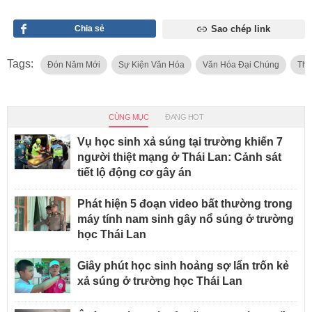
Chia sẻ
Sao chép link
Tags:
Đón Năm Mới
Sự Kiện Văn Hóa
Văn Hóa Đại Chúng
Thủ
CÙNG MỤC
ĐANG HOT
Vụ học sinh xả súng tại trường khiến 7
người thiệt mạng ở Thái Lan: Cảnh sát
tiết lộ động cơ gây án
Phát hiện 5 đoạn video bất thường trong
máy tính nam sinh gây nổ súng ở trường
học Thái Lan
Giây phút học sinh hoảng sợ lẩn trốn kẻ
xả súng ở trường học Thái Lan