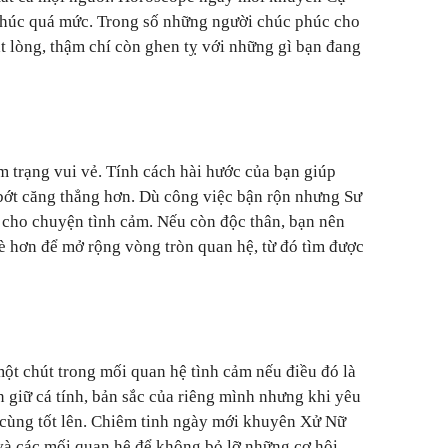
húc quá mức. Trong số những người chúc phúc cho
t lòng, thậm chí còn ghen tỵ với những gì bạn đang
m trạng vui vẻ. Tính cách hài hước của bạn giúp
bớt căng thẳng hơn. Dù công việc bận rộn nhưng Sư
 cho chuyện tình cảm. Nếu còn độc thân, bạn nên
bè hơn để mở rộng vòng tròn quan hệ, từ đó tìm được
ột chút trong mối quan hệ tình cảm nếu điều đó là
n giữ cá tính, bản sắc của riêng mình nhưng khi yêu
 cùng tốt lên. Chiêm tinh ngày mới khuyên Xử Nữ
p và các mối quan hệ để không bỏ lỡ những cơ hội