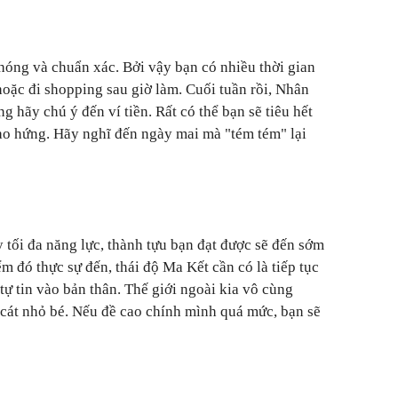
óng và chuẩn xác. Bởi vậy bạn có nhiều thời gian
oặc đi shopping sau giờ làm. Cuối tuần rồi, Nhân
g hãy chú ý đến ví tiền. Rất có thể bạn sẽ tiêu hết
cao hứng. Hãy nghĩ đến ngày mai mà "tém tém" lại
 tối đa năng lực, thành tựu bạn đạt được sẽ đến sớm
ểm đó thực sự đến, thái độ Ma Kết cần có là tiếp tục
tự tin vào bản thân. Thế giới ngoài kia vô cùng
t cát nhỏ bé. Nếu đề cao chính mình quá mức, bạn sẽ