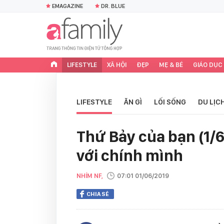
EMAGAZINE
DR. BLUE
LIFESTYLE
XÃ HỘI
ĐẸP
MẸ & BÉ
GIÁO DỤC
LIFESTYLE
ĂN GÌ
LỐI SỐNG
DU LỊC
Thứ Bảy của bạn (1/
với chính mình
NHÍM NF,
07:01 01/06/2019
CHIA SẺ