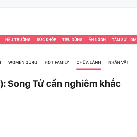
HẬU TRƯỜNG
SỨC KHỎE
TIÊU DÙNG
ĂN NGON
TÂM SỰ - GIA
H
WOMEN GURU
HOT FAMILY
CHỮA LÀNH
NHÂN VẬT
6): Song Tử cần nghiêm khắc