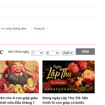
ử vi cung hoàng đạo
song tử
c
Xem theo ngày
XEM
yên cho 4 con giáp giàu
Đúng ngày Lập Thu 7/8: Vận
nhất nửa đầu tháng 7
trình 12 con giáp có bước