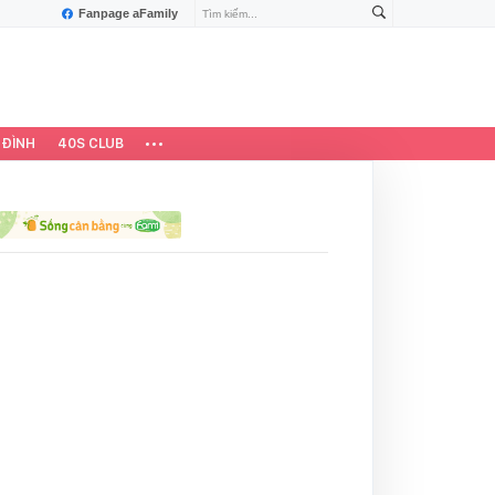
Fanpage aFamily
 ĐÌNH
40S CLUB