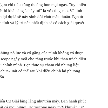
Ngưu chi tiêu cũng thoáng hơn mọi ngày. Tuy nhiên
 thì khả năng "cháy túi" là vô cùng cao. Về tình
lại dự là sẽ nảy sinh đôi chút mâu thuẫn. Bạn từ
 tĩnh và lý trí nên nhất định sẽ có cách giải quyết
 những nỗ lực và cố gắng của mình không có được
scope ngày mới cho rằng trước khi than trách điều
ại chính mình. Bạn thực sự chăm chỉ nhưng liệu
 chưa? Rất có thể sau khi điều chỉnh lại phương
ốn.
iến Cự Giải lâng lâng như trên mây. Bạn hạnh phúc
 tất cả mọi người. Horoscope ngày mới khuyên Cự