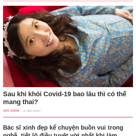
Sau khi khỏi Covid-19 bao lâu thì có thể
mang thai?
SỨC KHỎE
-
4 năm trước
Bác sĩ xinh đẹp kể chuyện buồn vui trong
nghề, tiết lộ điều tuyệt vời nhất khi làm