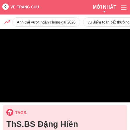
MỚI NHẤT
VỀ TRANG CHỦ
Anh trai vượt ngàn chông gai 2026
vụ điểm toán bất thường
TAGS:
ThS.BS Đặng Hiền