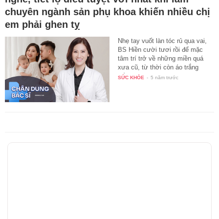
chuyên ngành sản phụ khoa khiến nhiều chị
em phải ghen tỵ
Nhẹ tay vuốt làn tóc rủ qua vai,
BS Hiền cười tươi rồi để mặc
tâm trí trở về những miền quá
xưa cũ, từ thời còn áo trắng
đến…
SỨC KHỎE
-
5 năm trước