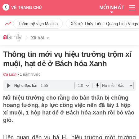
MỚI NHẤT
VỀ TRANG CHỦ
Thẩm mỹ viện Mailisa
Xét xử Thùy Tiên - Quang Linh Vlogs
Xã hội
Thông tin mới vụ hiệu trưởng trộm xí
muội, hạt dẻ ở Bách hóa Xanh
Ca Linh
1 năm trước
Nghe đọc bài
1:55
Nữ hiệu trưởng cho rằng do bản thân bị chứng
hoang tưởng, áp lực công việc nên đã lấy 1 hộp
xí muội, 1 hộp hạt dẻ ở Bách hóa Xanh rồi bỏ vào
giỏ.
Liên quan đến vụ bà H., hiệu trưởng một trường