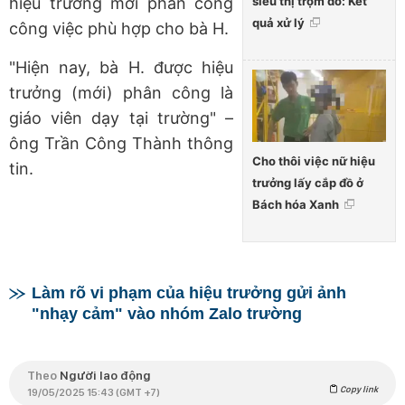
siêu thị trộm đồ: Kết
hiệu trưởng mới phân công
quả xử lý
công việc phù hợp cho bà H.
"Hiện nay, bà H. được hiệu
trưởng (mới) phân công là
giáo viên dạy tại trường" –
ông Trần Công Thành thông
Cho thôi việc nữ hiệu
tin.
trưởng lấy cắp đồ ở
Bách hóa Xanh
Làm rõ vi phạm của hiệu trưởng gửi ảnh
"nhạy cảm" vào nhóm Zalo trường
Theo
Người lao động
Copy link
19/05/2025 15:43 (GMT +7)