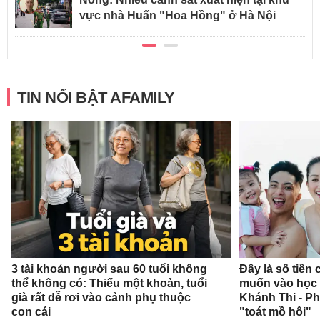
vực nhà Huấn "Hoa Hồng" ở Hà Nội
TIN NỔI BẬT AFAMILY
3 tài khoản người sau 60 tuổi không
Đây là số tiền
thể không có: Thiếu một khoản, tuổi
muốn vào học 
già rất dễ rơi vào cảnh phụ thuộc
Khánh Thi - P
con cái
"toát mồ hôi"