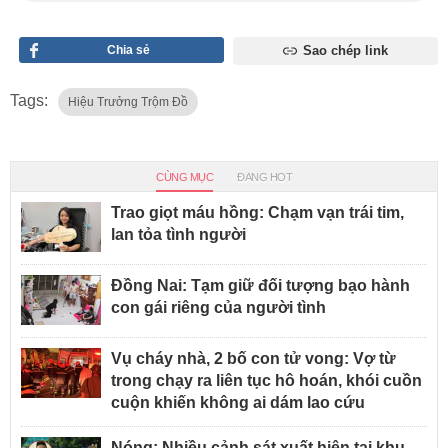
Chia sẻ
Sao chép link
Tags:
Hiệu Trưởng Trộm Đồ
CÙNG MỤC
ĐANG HOT
Trao giọt máu hồng: Chạm vạn trái tim,
lan tỏa tình người
Đồng Nai: Tạm giữ đối tượng bạo hành
con gái riêng của người tình
Vụ cháy nhà, 2 bố con tử vong: Vợ từ
trong chạy ra liên tục hô hoán, khói cuồn
cuộn khiến không ai dám lao cứu
Nóng: Nhiều cảnh sát xuất hiện tại khu