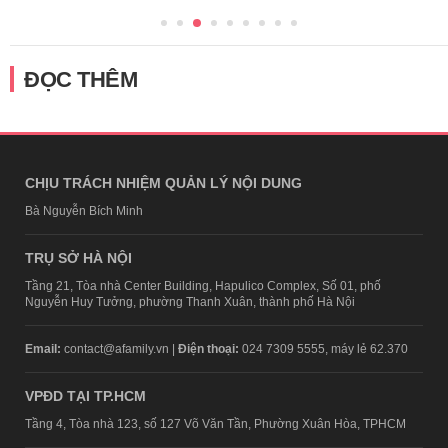
ĐỌC THÊM
CHỊU TRÁCH NHIỆM QUẢN LÝ NỘI DUNG
Bà Nguyễn Bích Minh
TRỤ SỞ HÀ NỘI
Tầng 21, Tòa nhà Center Building, Hapulico Complex, Số 01, phố
Nguyễn Huy Tưởng, phường Thanh Xuân, thành phố Hà Nội
Email:
contact@afamily.vn |
Điện thoại:
024 7309 5555, máy lẻ 62.370
VPĐD TẠI TP.HCM
Tầng 4, Tòa nhà 123, số 127 Võ Văn Tần, Phường Xuân Hòa, TPHCM