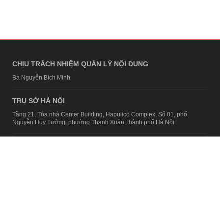
CHỊU TRÁCH NHIỆM QUẢN LÝ NỘI DUNG
Bà Nguyễn Bích Minh
TRỤ SỞ HÀ NỘI
Tầng 21, Tòa nhà Center Building, Hapulico Complex, Số 01, phố
Nguyễn Huy Tưởng, phường Thanh Xuân, thành phố Hà Nội
Email:
contact@afamily.vn |
Điện thoại:
024 7309 5555, máy lẻ 62.370
VPĐD TẠI TP.HCM
Tầng 4, Tòa nhà 123, số 127 Võ Văn Tần, Phường Xuân Hòa, TPHCM
Điện thoại:
028 7307 7979