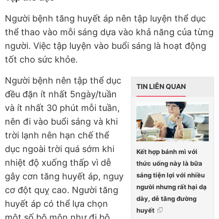
Người bệnh tăng huyết áp nên tập luyện thể dục
thể thao vào mỗi sáng dựa vào khả năng của từng
người. Việc tập luyện vào buổi sáng là hoạt động
tốt cho sức khỏe.
Người bệnh nên tập thể dục
TIN LIÊN QUAN
đều đặn ít nhất 5ngày/tuần
và ít nhất 30 phút mỗi tuần,
nên đi vào buổi sáng và khi
trời lạnh nên hạn chế thể
dục ngoài trời quá sớm khi
Kết hợp bánh mì với
nhiệt độ xuống thấp vì dễ
thức uống này là bữa
sáng tiện lợi với nhiều
gây cơn tăng huyết áp, nguy
người nhưng rất hại dạ
cơ đột quỵ cao. Người tăng
dày, dễ tăng đường
huyết áp có thể lựa chọn
huyết
một số bộ môn như đi bộ,