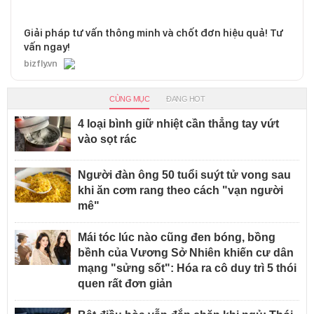
Giải pháp tư vấn thông minh và chốt đơn hiệu quả! Tư
vấn ngay!
bizfly.vn
CÙNG MỤC
ĐANG HOT
4 loại bình giữ nhiệt cần thẳng tay vứt
vào sọt rác
Người đàn ông 50 tuổi suýt tử vong sau
khi ăn cơm rang theo cách "vạn người
mê"
Mái tóc lúc nào cũng đen bóng, bồng
bềnh của Vương Sở Nhiên khiến cư dân
mạng "sửng sốt": Hóa ra cô duy trì 5 thói
quen rất đơn giản