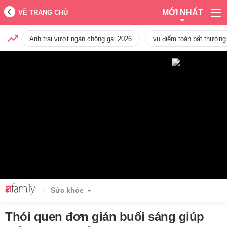
MỚI NHẤT
VỀ TRANG CHỦ
Anh trai vượt ngàn chông gai 2026
vụ điểm toán bất thường
Sức khỏe
Thói quen đơn giản buổi sáng giúp