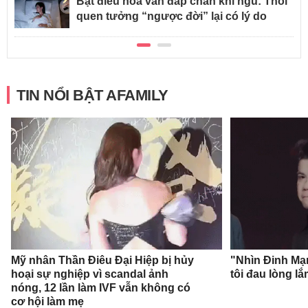
Bật điều hòa vẫn đắp chăn khi ngủ: Thói
quen tưởng “ngược đời” lại có lý do
TIN NỔI BẬT AFAMILY
Mỹ nhân Thần Điêu Đại Hiệp bị hủy
"Nhìn Đinh Mạ
hoại sự nghiệp vì scandal ảnh
tôi đau lòng l
nóng, 12 lần làm IVF vẫn không có
cơ hội làm mẹ