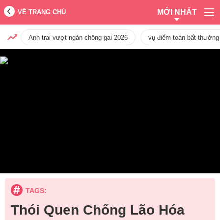
MỚI NHẤT
VỀ TRANG CHỦ
Anh trai vượt ngàn chông gai 2026
vụ điểm toán bất thường
TAGS:
Thói Quen Chống Lão Hóa