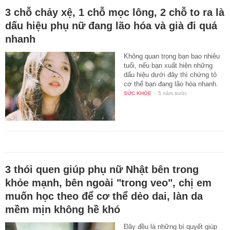
3 chỗ chảy xệ, 1 chỗ mọc lông, 2 chỗ to ra là
dấu hiệu phụ nữ đang lão hóa và già đi quá
nhanh
Không quan trọng bạn bao nhiêu
tuổi, nếu bạn xuất hiện những
dấu hiệu dưới đây thì chứng tỏ
cơ thể bạn đang lão hóa nhanh.
SỨC KHỎE
-
5 năm trước
3 thói quen giúp phụ nữ Nhật bên trong
khỏe mạnh, bên ngoài "trong veo", chị em
muốn học theo để cơ thể dẻo dai, làn da
mềm mịn không hề khó
Đây đều là những bí quyết giúp