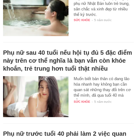
phụ nữ Nhật Bản luôn trẻ trung,
săn chắc và xinh đẹp từ nhiều
thế kỷ trước.
SỨC KHỎE
-
5 năm trước
Phụ nữ sau 40 tuổi nếu hội tụ đủ 5 đặc điểm
này trên cơ thể nghĩa là bạn vẫn còn khỏe
khoắn, trẻ trung hơn tuổi thật nhiều
Muốn biết bản thân có đang lão
hóa nhanh hay không bạn cần
quan sát những thay đổi trên cơ
thể mình, đã qua tuổi 40 mà
vẫn…
SỨC KHỎE
-
5 năm trước
Phụ nữ trước tuổi 40 phải làm 2 việc quan