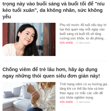
trọng này vào buổi sáng và buổi tối để "níu
kéo tuổi xuân", da không nhăn, sức không
yếu
Phụ nữ trước 40 tuổi nếu duy trì
hai thói quen này mỗi ngày vào
buổi sáng và buổi tối sẽ tăng
cường sức khỏe, từ đó phòng…
SỨC KHỎE
-
5 năm trước
Chống viêm để trẻ lâu hơn, hãy áp dụng
ngay những thói quen siêu đơn giản này!
Tình trạng viêm có xu hướng gia
tăng khi cơ thể lão hóa và kéo
theo nguy cơ mắc các vấn đề
sức khỏe nghiêm trọng.
SỨC KHỎE
-
5 năm trước