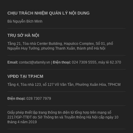
CHỊU TRÁCH NHIỆM QUẢN LÝ NỘI DUNG
Bà Nguyễn Bích Minh
TRỤ SỞ HÀ NỘI
Tầng 21, Tòa nhà Center Building, Hapulico Complex, Số 01, phố
Nguyễn Huy Tưởng, phường Thanh Xuân, thành phố Hà Nội
Email:
contact@afamily.vn |
Điện thoại:
024 7309 5555, máy lẻ 62.370
VPĐD TẠI TP.HCM
Tầng 4, Tòa nhà 123, số 127 Võ Văn Tần, Phường Xuân Hòa, TPHCM
Điện thoại:
028 7307 7979
Giấy phép thiết lập trang thông tin điện tử tổng hợp trên mạng số
2217/GP-TTĐT do Sở Thông tin và Truyền thông Hà Nội cấp ngày 10
tháng 4 năm 2019