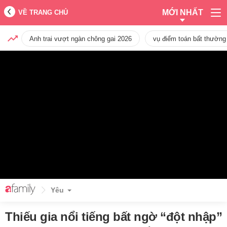
MỚI NHẤT
VỀ TRANG CHỦ
Anh trai vượt ngàn chông gai 2026
vụ điểm toán bất thường
Yêu
Thiếu gia nổi tiếng bất ngờ “đột nhập”