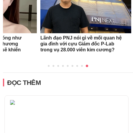
n nóng như
Lãnh đạo PNJ nói gì về mối quan hệ
oa hương
gia đình với cựu Giám đốc P-Lab
 sẽ khiến
trong vụ 28.000 viên kim cương?
ĐỌC THÊM