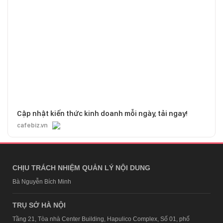
Cập nhật kiến thức kinh doanh mỗi ngày, tải ngay!
cafebiz.vn
CHỊU TRÁCH NHIỆM QUẢN LÝ NỘI DUNG
Bà Nguyễn Bích Minh
TRỤ SỞ HÀ NỘI
Tầng 21, Tòa nhà Center Building, Hapulico Complex, Số 01, phố