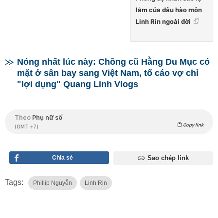
lẫm của dâu hào môn
Linh Rin ngoài đời
Nóng nhất lúc này: Chồng cũ Hằng Du Mục có
mặt ở sân bay sang Việt Nam, tố cáo vợ chỉ
"lợi dụng" Quang Linh Vlogs
Theo
Phụ nữ số
Copy link
(GMT +7)
Chia sẻ
Sao chép link
Tags:
Phillip Nguyễn
Linh Rin