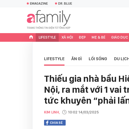
EMAGAZINE
DR. BLUE
LIFESTYLE
XÃ HỘI
ĐẸP
MẸ & BÉ
GIÁO DỤC
LIFESTYLE
ĂN GÌ
LỐI SỐNG
DU LỊC
Thiếu gia nhà bầu Hi
Nội, ra mắt với 1 vai
tức khuyên “phải lấ
KIM LINH,
10:02 14/03/2025
CHIA SẺ