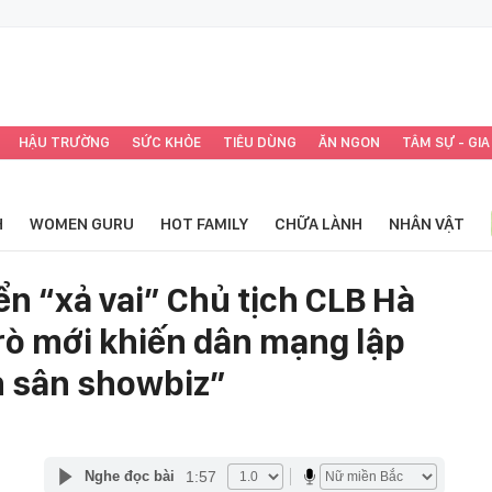
HẬU TRƯỜNG
SỨC KHỎE
TIÊU DÙNG
ĂN NGON
TÂM SỰ - GIA
H
WOMEN GURU
HOT FAMILY
CHỮA LÀNH
NHÂN VẬT
ển “xả vai” Chủ tịch CLB Hà
 trò mới khiến dân mạng lập
n sân showbiz”
1:57
Nghe đọc bài