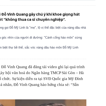
 Đỗ Vinh Quang gây chú ý khi khoe giọng hát
t “không thua ca sĩ chuyên nghiệp”.
ng gọi Đỗ Mỹ Linh là "mẹ", lộ vị thế đặc biệt của nàng dâu nhà
a góc nhìn của người đi đường: "Cánh cổng hào môn" sừng
ăn biệt thự bề thế, sắc vóc nàng dâu hào môn Đỗ Mỹ Linh
 Đỗ Vinh Quang đã đăng tải
video
ghi lại quá trình
Ngày hội văn hoá do Ngân hàng TMCP Sài Gòn – Hà
 chức. Sự kiện diễn ra tại SVĐ Quốc gia Mỹ Đình
 cá nhân, Đỗ Vinh Quang hào hứng chia sẻ: “Sẵn