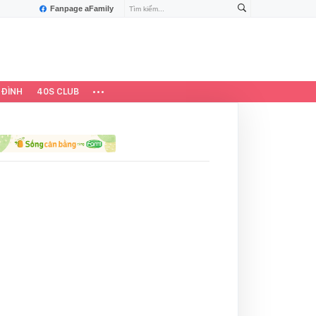
Fanpage aFamily
 ĐÌNH
40S CLUB