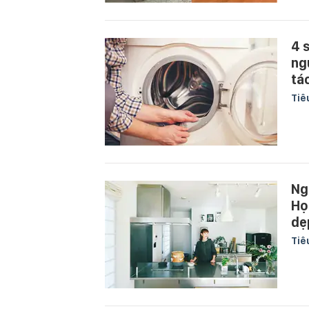
4 
ng
tá
Tiê
Ng
Họ
dẹ
Tiê