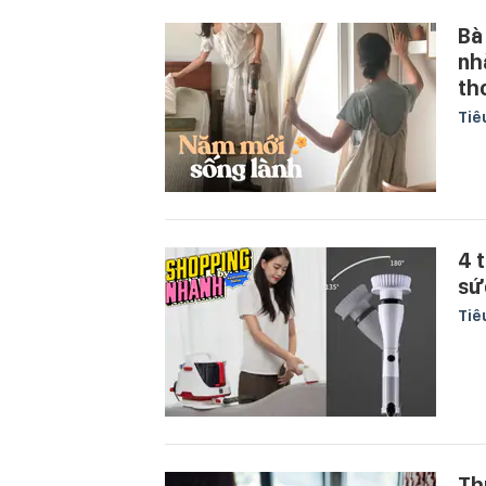
Bà
nh
th
Tiê
4 
sứ
Tiê
Th