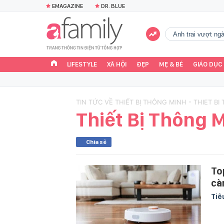
EMAGAZINE
DR. BLUE
Anh trai vượt n
LIFESTYLE
XÃ HỘI
ĐẸP
MẸ & BÉ
GIÁO DỤC
TIN TỨC VỀ THIẾT BỊ THÔNG MINH - THIET B
Thiết Bị Thông 
Chia sẻ
To
cà
Tiê