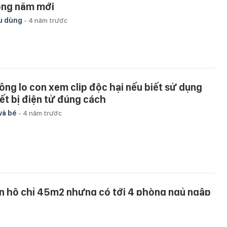
ong năm mới
u dùng
-
4 năm trước
ông lo con xem clip độc hại nếu biết sử dụng
iết bị điện tử đúng cách
và bé
-
4 năm trước
n hộ chỉ 45m2 nhưng có tới 4 phòng ngủ ngập
àn ánh sáng tự nhiên
u dùng
-
4 năm trước