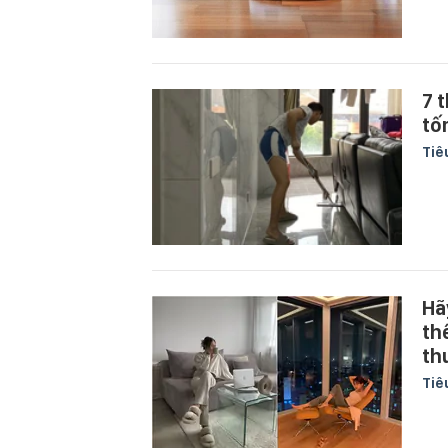
7 
tố
Tiê
Hã
th
th
Tiê