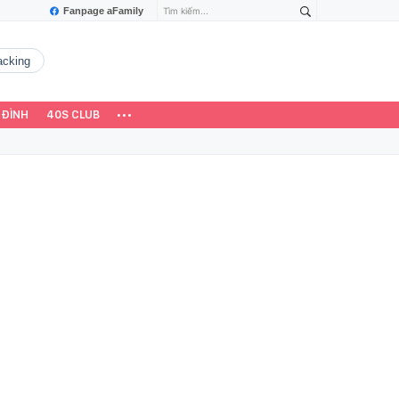
Fanpage aFamily
hacking
 ĐÌNH
40S CLUB