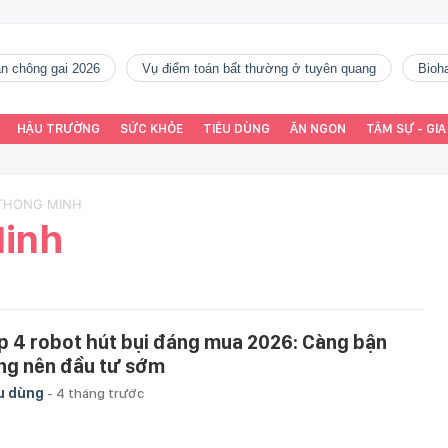
gàn chông gai 2026
vụ điểm toán bất thường ở tuyên quang
Bio
HẬU TRƯỜNG
SỨC KHỎE
TIÊU DÙNG
ĂN NGON
TÂM SỰ - GIA
I THONG MINH
Minh
p 4 robot hút bụi đáng mua 2026: Càng bận
ng nên đầu tư sớm
u dùng
-
4 tháng trước