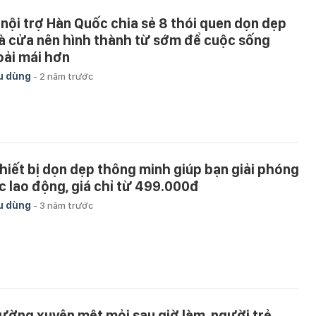
 nội trợ Hàn Quốc chia sẻ 8 thói quen dọn dẹp
à cửa nên hình thành từ sớm để cuộc sống
oải mái hơn
u dùng
-
2 năm trước
thiết bị dọn dẹp thông minh giúp bạn giải phóng
c lao động, giá chỉ từ 499.000đ
u dùng
-
3 năm trước
ường xuyên mệt mỏi sau giờ làm, người trẻ