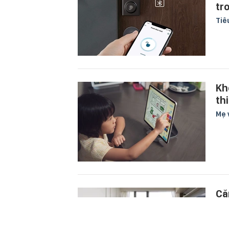
tr
Tiê
Kh
th
Mẹ 
Că
tr
Tiê