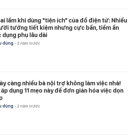
sai lầm khi dùng "tiện ích" của đồ điện tử: Nhiều
ười tưởng tiết kiệm nhưng cực bẩn, tiềm ẩn
c dụng phụ lâu dài
u dùng
-
2 năm trước
ày càng nhiều bà nội trợ không làm việc nhà!
 áp dụng 11 mẹo này để đơn giản hóa việc dọn
p
u dùng
-
2 năm trước