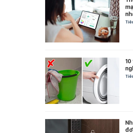
mạ
nh
Tiê
10
ng
Tiê
Nh
đơ