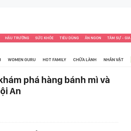
HẬU TRƯỜNG
SỨC KHỎE
TIÊU DÙNG
ĂN NGON
TÂM SỰ - GIA
H
WOMEN GURU
HOT FAMILY
CHỮA LÀNH
NHÂN VẬT
 khám phá hàng bánh mì và
ội An