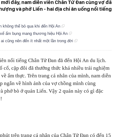
 mới đây, nam diễn viên Chân Tử Đan cùng vợ đã
ợng và phở Liến - hai địa chỉ ăn uống nổi tiếng
ển không thể bỏ qua khi đến Hội An
a xế ấm bụng mang thương hiệu Hội An
 ai cũng nên đến ít nhất một lần trong đời
ên nổi tiếng Chân Tử Đan đã đến Hội An du lịch.
 cổ, cặp đôi đã thưởng thức khá nhiều trải nghiệm
m về ẩm thực. Trên trang cá nhân của mình, nam diễn
ip ngắn về hình ảnh của vợ chồng mình cùng
à phở bò ở quán Liến. Vậy 2 quán này có gì đặc
!
phút trên trang cá nhân của Chân Tử Đan có đến 15