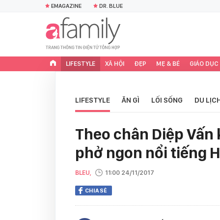
EMAGAZINE
DR. BLUE
LIFESTYLE
XÃ HỘI
ĐẸP
MẸ & BÉ
GIÁO DỤC
LIFESTYLE
ĂN GÌ
LỐI SỐNG
DU LỊC
Theo chân Diệp Vấn
phở ngon nổi tiếng H
BLEU,
11:00 24/11/2017
CHIA SẺ