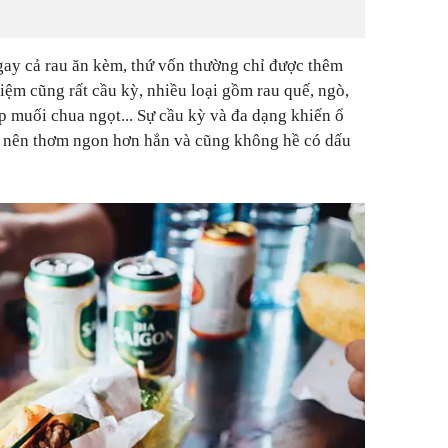
gay cả rau ăn kèm, thứ vốn thường chỉ được thêm
iệm cũng rất cầu kỳ, nhiều loại gồm rau quế, ngò,
p muối chua ngọt... Sự cầu kỳ và đa dạng khiến ổ
ở nên thơm ngon hơn hẳn và cũng không hề có dấu