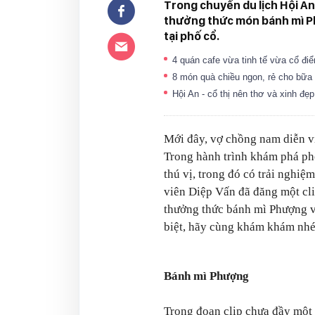
Trong chuyến du lịch Hội An
thưởng thức món bánh mì Phư
tại phố cổ.
4 quán cafe vừa tinh tế vừa cổ đi
8 món quà chiều ngon, rẻ cho bữ
Hội An - cổ thị nên thơ và xinh đẹp
Mới đây, vợ chồng nam diễn vi
Trong hành trình khám phá phố
thú vị, trong đó có trải nghiệ
viên Diệp Vấn đã đăng một cl
thưởng thức bánh mì Phượng v
biệt, hãy cùng khám khám nhé
Bánh mì Phượng
Trong đoạn clip chưa đầy một 