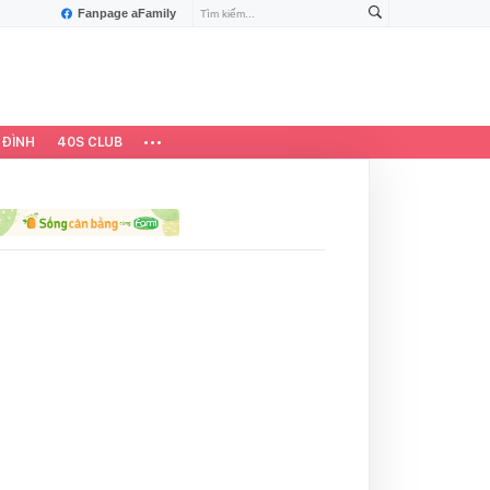
Fanpage aFamily
 ĐÌNH
40S CLUB