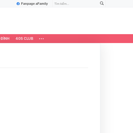
Fanpage aFamily
 ĐÌNH
40S CLUB