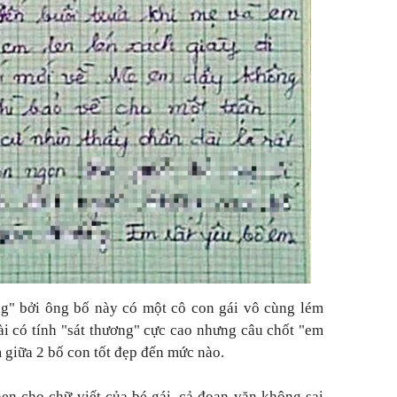
ng" bởi ông bố này có một cô con gái vô cùng lém
ài có tính "sát thương" cực cao nhưng câu chốt "em
m giữa 2 bố con tốt đẹp đến mức nào.
en cho chữ viết của bé gái, cả đoạn văn không sai