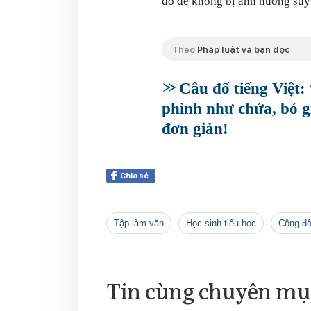
đó để không bị ảnh hưởng suy 
Theo
Pháp luật và bạn đọc
Câu đố tiếng Việt:
phình như chửa, bỏ gì
đơn giản!
Chia sẻ
tập làm văn
học sinh tiểu học
cộng 
Tin cùng chuyên mụ