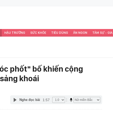
HẬU TRƯỜNG
SỨC KHỎE
TIÊU DÙNG
ĂN NGON
TÂM SỰ - GIA
óc phốt" bố khiến cộng
sảng khoái
1:57
Nghe đọc bài