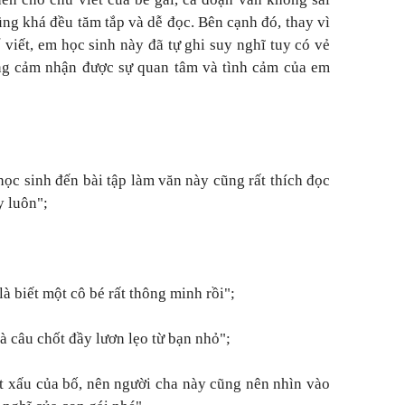
ũng khá đều tăm tắp và dễ đọc. Bên cạnh đó, thay vì
viết, em học sinh này đã tự ghi suy nghĩ tuy có vẻ
ng cảm nhận được sự quan tâm và tình cảm của em
ọc sinh đến bài tập làm văn này cũng rất thích đọc
y luôn";
à biết một cô bé rất thông minh rồi";
à câu chốt đầy lươn lẹo từ bạn nhỏ";
ật xấu của bố, nên người cha này cũng nên nhìn vào