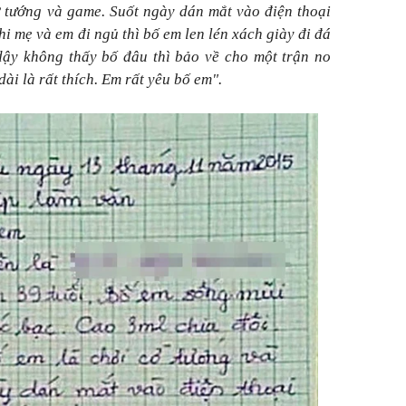
ờ tướng và game. Suốt ngày dán mắt vào điện thoại
hi mẹ và em đi ngủ thì bố em len lén xách giày đi đá
dậy không thấy bố đâu thì bảo về cho một trận no
ài là rất thích. Em rất yêu bố em".