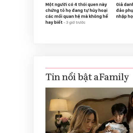
Một người có 4 thói quen này
Giả dan
chứng tỏ họ đang tự hủy hoại
đảo phụ
các mối quan hệ mà không hề
nhập h
hay biết
-
3 giờ trước
Tin nổi bật aFamily