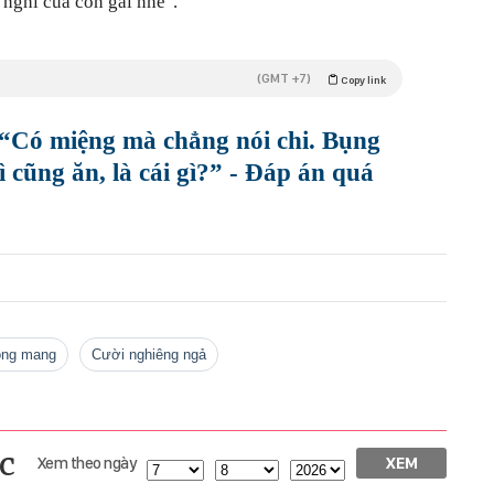
nghĩ của con gái nhé".
(GMT +7)
Copy link
 “Có miệng mà chẳng nói chi. Bụng
 cũng ăn, là cái gì?” - Đáp án quá
đồng mang
cười nghiêng ngả
c
Xem theo ngày
XEM