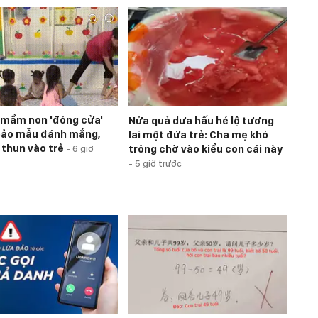
mầm non 'đóng cửa'
Nửa quả dưa hấu hé lộ tương
bảo mẫu đánh mắng,
lai một đứa trẻ: Cha mẹ khó
 thun vào trẻ
trông chờ vào kiểu con cái này
-
6 giờ
-
5 giờ trước