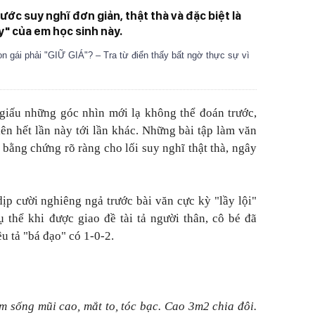
ớc suy nghĩ đơn giản, thật thà và đặc biệt là
y" của em học sinh này.
con gái phải "GIỮ GIÁ"? – Tra từ điển thấy bất ngờ thực sự vì
 giấu những góc nhìn mới lạ không thể đoán trước,
ên hết lần này tới lần khác. Những bài tập làm văn
 bằng chứng rõ ràng cho lối suy nghĩ thật thà, ngây
ịp cười nghiêng ngả trước bài văn cực kỳ "lầy lội"
ụ thể khi được giao đề tài tả người thân, cô bé đã
 tả "bá đạo" có 1-0-2.
m sống mũi cao, mắt to, tóc bạc. Cao 3m2 chia đôi.