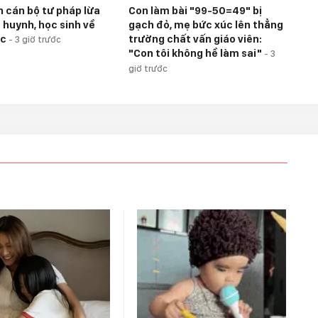
h cán bộ tư pháp lừa
Con làm bài "99-50=49" bị
 huynh, học sinh về
gạch đỏ, mẹ bức xúc lên thẳng
ọc
trường chất vấn giáo viên:
-
3 giờ trước
"Con tôi không hề làm sai"
-
3
giờ trước