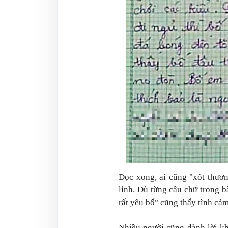
Đọc xong, ai cũng "xót thươ
lỉnh. Dù từng câu chữ trong b
rất yêu bố" cũng thấy tình cả
Nhiều người cũng dành lời kh