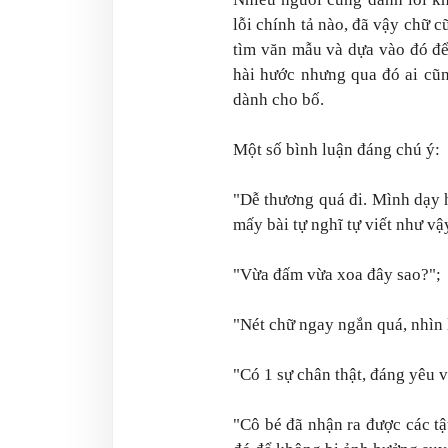
lỗi chính tả nào, đã vậy chữ c
tìm văn mẫu và dựa vào đó để 
hài hước nhưng qua đó ai cũ
dành cho bố.
Một số bình luận đáng chú ý:
"Dễ thương quá đi. Mình dạy h
mấy bài tự nghĩ tự viết như vậ
"Vừa đấm vừa xoa đây sao?";
"Nét chữ ngay ngắn quá, nhìn l
"Có 1 sự chân thật, đáng yêu v
"Cô bé đã nhận ra được các t