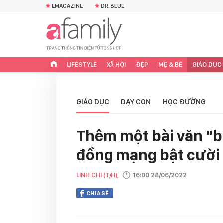
EMAGAZINE
DR. BLUE
LIFESTYLE
XÃ HỘI
ĐẸP
MẸ & BÉ
GIÁO DỤC
GIÁO DỤC
DẠY CON
HỌC ĐƯỜNG
Thêm một bài văn "b
đồng mạng bật cười 
LINH CHI (T/H),
16:00 28/06/2022
CHIA SẺ