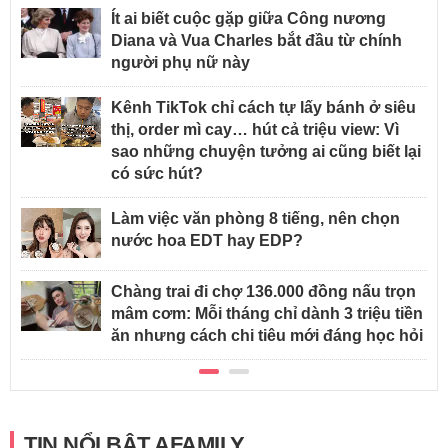
Ít ai biết cuộc gặp giữa Công nương
Diana và Vua Charles bắt đầu từ chính
người phụ nữ này
Kênh TikTok chỉ cách tự lấy bánh ở siêu
thị, order mì cay… hút cả triệu view: Vì
sao những chuyện tưởng ai cũng biết lại
có sức hút?
Làm việc văn phòng 8 tiếng, nên chọn
nước hoa EDT hay EDP?
Chàng trai đi chợ 136.000 đồng nấu trọn
mâm cơm: Mỗi tháng chỉ dành 3 triệu tiền
ăn nhưng cách chi tiêu mới đáng học hỏi
TIN NỔI BẬT AFAMILY