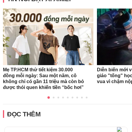
Mẹ TP.HCM thử tiết kiệm 30.000
Diễn biến mới 
đồng mỗi ngày: Sau một năm, cô
giáo "tống" học
không chỉ có gần 11 triệu mà còn bỏ
vua vì chậm nộ
được thói quen khiến tiền “bốc hơi”
ĐỌC THÊM