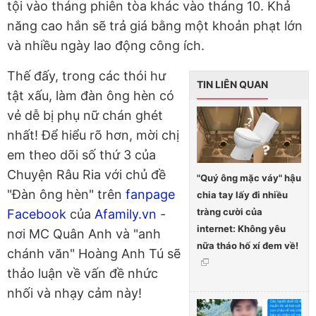
tội vào tháng phiên tòa khác vào tháng 10. Khả
năng cao hắn sẽ trả giá bằng một khoản phạt lớn
và nhiều ngày lao động công ích.
Thế đấy, trong các thói hư
TIN LIÊN QUAN
tật xấu, làm đàn ông hèn có
vẻ dễ bị phụ nữ chán ghét
nhất! Để hiểu rõ hơn, mời chị
em theo dõi số thứ 3 của
Chuyện Râu Ria với chủ đề
"Quý ông mặc váy" hậu
"Đàn ông hèn" trên
fanpage
chia tay lấy đi nhiều
tràng cười của
Facebook
của
Afamily.vn
-
internet: Không yêu
nơi MC Quân Anh và "anh
nữa tháo hố xí đem về!
chánh văn" Hoàng Anh Tú sẽ
thảo luận về vấn đề nhức
nhối và nhạy cảm này!