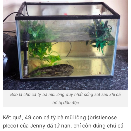
Bob là chú cá tỳ bà mũi lông duy nhất sống sót sau khi cả
bể bị đầu độc
Kết quả, 49 con cá tỳ bà mũi lông (bristlenose
pleco) của Jenny đã tử nạn, chỉ còn đúng chú cá