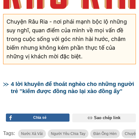
Chuyện Râu Ria - nơi phái mạnh bộc lộ những
suy nghĩ, quan điểm của mình về mọi vấn đề
trong cuộc sống với góc nhìn hài hước, châm
biếm nhưng không kém phần thực tế của
những vị khách mời đặc biệt.
4 lời khuyên để thoát nghèo cho những người
trẻ "kiếm được đồng nào lại xào đồng ấy"
Chia sẻ
Sao chép link
Tags:
Nước Xả Vải
Người Yêu Chia Tay
Đàn Ông Hèn
Chuyện 