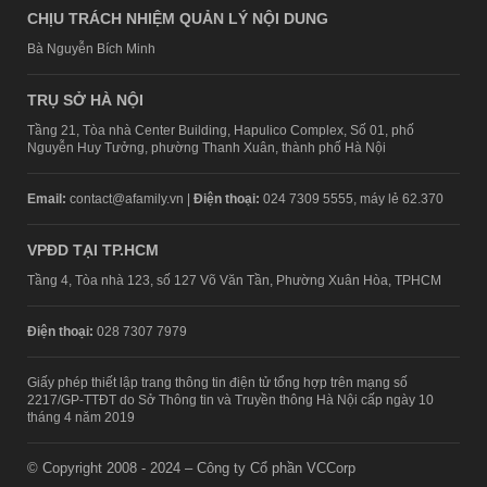
CHỊU TRÁCH NHIỆM QUẢN LÝ NỘI DUNG
Bà Nguyễn Bích Minh
TRỤ SỞ HÀ NỘI
Tầng 21, Tòa nhà Center Building, Hapulico Complex, Số 01, phố
Nguyễn Huy Tưởng, phường Thanh Xuân, thành phố Hà Nội
Email:
contact@afamily.vn |
Điện thoại:
024 7309 5555, máy lẻ 62.370
VPĐD TẠI TP.HCM
Tầng 4, Tòa nhà 123, số 127 Võ Văn Tần, Phường Xuân Hòa, TPHCM
Điện thoại:
028 7307 7979
Giấy phép thiết lập trang thông tin điện tử tổng hợp trên mạng số
2217/GP-TTĐT do Sở Thông tin và Truyền thông Hà Nội cấp ngày 10
tháng 4 năm 2019
© Copyright 2008 - 2024 – Công ty Cổ phần VCCorp