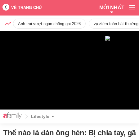
MỚI NHẤT
VỀ TRANG CHỦ
Anh trai vượt ngàn chông gai 2026
vụ điểm toán bất thường
Lifestyle
Thế nào là đàn ông hèn: Bị chia tay, gã