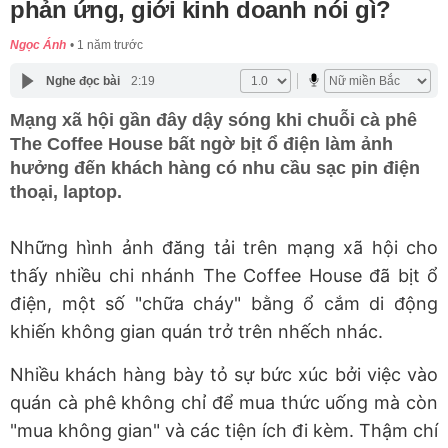
phản ứng, giới kinh doanh nói gì?
Ngọc Ánh
1 năm trước
Nghe đọc bài
2:19
Mạng xã hội gần đây dậy sóng khi chuỗi cà phê
The Coffee House bất ngờ bịt ổ điện làm ảnh
hưởng đến khách hàng có nhu cầu sạc pin điện
thoại, laptop.
Những hình ảnh đăng tải trên mạng xã hội cho
thấy nhiều chi nhánh The Coffee House đã bịt ổ
điện, một số "chữa cháy" bằng ổ cắm di động
khiến không gian quán trở trên nhếch nhác.
Nhiều khách hàng bày tỏ sự bức xúc bởi việc vào
quán cà phê không chỉ để mua thức uống mà còn
"mua không gian" và các tiện ích đi kèm. Thậm chí