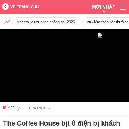
MỚI NHẤT
VỀ TRANG CHỦ
Anh trai vượt ngàn chông gai 2026
vụ điểm toán bất thường
Lifestyle
The Coffee House bịt ổ điện bị khách