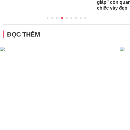
giáp" còn qua
chiếc váy đẹp
ĐỌC THÊM