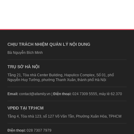
CHỊU TRÁCH NHIỆM QUẢN LÝ NỘI DUNG
Bà Nguyễn Bích Minh
TRỤ SỞ HÀ NỘI
Tầng 21, Tòa nhà Center Building, Hapulico Complex, Số 01, phố
Nguyễn Huy Tưởng, phường Thanh Xuân, thành phố Hà Nội
Email:
contact@afamily.vn |
Điện thoại:
024 7309 5555, máy lẻ 62.370
VPĐD TẠI TP.HCM
Tầng 4, Tòa nhà 123, số 127 Võ Văn Tần, Phường Xuân Hòa, TPHCM
Điện thoại:
028 7307 7979