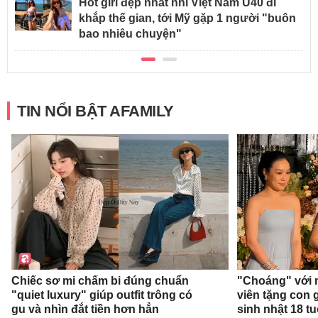
Hot girl đẹp nhất nhì Việt Nam U40 đi
khắp thế gian, tới Mỹ gặp 1 người "buôn
bao nhiêu chuyện"
TIN NỔI BẬT AFAMILY
Chiếc sơ mi chấm bi đúng chuẩn
"Choáng" với 
"quiet luxury" giúp outfit trông có
viên tặng con g
gu và nhìn đắt tiền hơn hẳn
sinh nhật 18 t