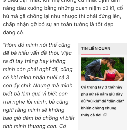
nàng dâu xuống bằng những quan niệm cũ kĩ, cổ
hủ mà gã chồng lại nhu nhược thì phải đứng lên,
chấp nhận gỡ bỏ sự an toàn tưởng là tốt đẹp
đang có.
"Hôm đó mình nói thế cũng
TIN LIÊN QUAN
để bà hiểu vấn đề thôi. Việc
ra đi tay trắng hay không
mình còn phải nghĩ đã, cũng
có khi mình nhận nuôi cả 3
con ấy chứ. Nhưng mà mình
Có trong tay 3 thứ này,
biết bà làm quá vì biết con
phụ nữ sẽ nắm giữ đầy
đủ "vũ khí" để "dẫn dắt"
trai nghe lời mình, bà cũng
khiến chồng chung
nghĩ rằng mình sẽ không
thủy cả đời
bao giờ dám bỏ chồng vì biết
tính mình thương con. Có