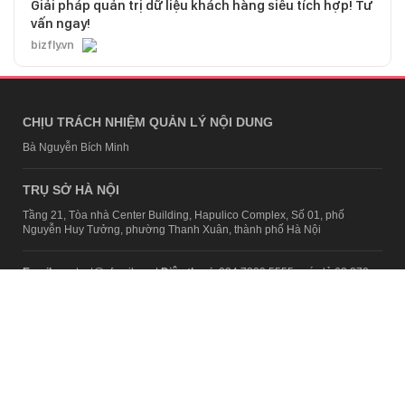
Giải pháp quản trị dữ liệu khách hàng siêu tích hợp! Tư
vấn ngay!
bizfly.vn
CHỊU TRÁCH NHIỆM QUẢN LÝ NỘI DUNG
Bà Nguyễn Bích Minh
TRỤ SỞ HÀ NỘI
Tầng 21, Tòa nhà Center Building, Hapulico Complex, Số 01, phố
Nguyễn Huy Tưởng, phường Thanh Xuân, thành phố Hà Nội
Email:
contact@afamily.vn |
Điện thoại:
024 7309 5555, máy lẻ 62.370
VPĐD TẠI TP.HCM
Tầng 4, Tòa nhà 123, số 127 Võ Văn Tần, Phường Xuân Hòa, TPHCM
Điện thoại:
028 7307 7979