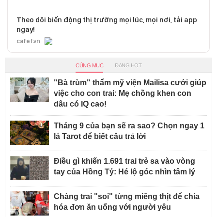
Theo dõi biến động thị trường mọi lúc, mọi nơi, tải app
ngay!
cafef.vn
CÙNG MỤC
ĐANG HOT
"Bà trùm" thẩm mỹ viện Mailisa cưới giúp
việc cho con trai: Mẹ chồng khen con
dâu có IQ cao!
Tháng 9 của bạn sẽ ra sao? Chọn ngay 1
lá Tarot để biết câu trả lời
Điều gì khiến 1.691 trai trẻ sa vào vòng
tay của Hồng Tỷ: Hé lộ góc nhìn tâm lý
Chàng trai "soi" từng miếng thịt để chia
hóa đơn ăn uống với người yêu