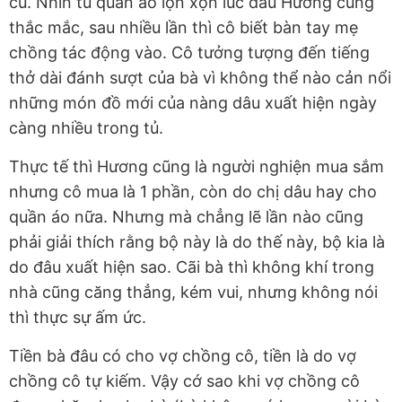
cũ. Nhìn tủ quần áo lộn xộn lúc đầu Hương cũng
thắc mắc, sau nhiều lần thì cô biết bàn tay mẹ
chồng tác động vào. Cô tưởng tượng đến tiếng
thở dài đánh sượt của bà vì không thể nào cản nổi
những món đồ mới của nàng dâu xuất hiện ngày
càng nhiều trong tủ.
Thực tế thì Hương cũng là người nghiện mua sắm
nhưng cô mua là 1 phần, còn do chị dâu hay cho
quần áo nữa. Nhưng mà chẳng lẽ lần nào cũng
phải giải thích rằng bộ này là do thế này, bộ kia là
do đâu xuất hiện sao. Cãi bà thì không khí trong
nhà cũng căng thẳng, kém vui, nhưng không nói
thì thực sự ấm ức.
Tiền bà đâu có cho vợ chồng cô, tiền là do vợ
chồng cô tự kiếm. Vậy cớ sao khi vợ chồng cô