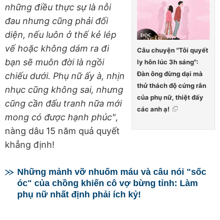
những điều thực sự là nỗi
đau nhưng cũng phải đối
diện, nếu luôn ở thế kẻ lép
vế hoặc không dám ra đi
Câu chuyện "Tôi quyết
bạn sẽ muôn đời là ngồi
ly hôn lúc 3h sáng":
Đàn ông đừng dại mà
chiếu dưới. Phụ nữ ấy à, nhịn
thử thách độ cứng rắn
nhục cũng không sai, nhưng
của phụ nữ, thiệt đấy
cũng cần đấu tranh nữa mới
các anh ạ!
mong có được hạnh phúc"
,
nàng dâu 15 năm quả quyết
khẳng định!
Những mảnh vỡ nhuốm máu và câu nói "sốc
óc" của chồng khiến cô vợ bừng tỉnh: Làm
phụ nữ nhất định phải ích kỷ!