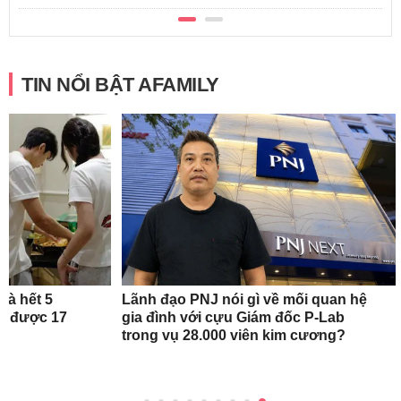
TIN NỔI BẬT AFAMILY
hà hết 5
Lãnh đạo PNJ nói gì về mối quan hệ
iệm được 17
gia đình với cựu Giám đốc P-Lab
uê
trong vụ 28.000 viên kim cương?