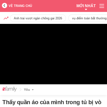
MỚI NHẤT
VỀ TRANG CHỦ
Anh trai vượt ngàn chông gai 2026
vụ điểm toán bất thường
Yêu
Thấy quần áo của mình trong tủ bị vò