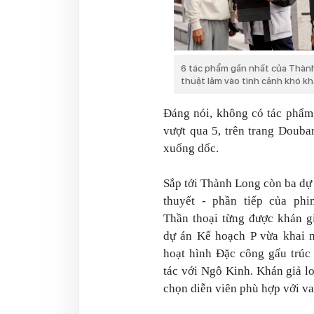
6 tác phẩm gần nhất của Thành 
thuật lâm vào tình cảnh khó kh
Đáng nói, không có tác phẩm
vượt qua 5, trên trang
Douba
xuống dốc.
Sắp tới Thành Long còn ba dự
thuyết
- phần tiếp của phi
Thần thoại
từng được khán gi
dự án
Kế hoạch P
vừa khai 
hoạt hình
Đặc công gấu trú
tác với Ngô Kinh. Khán giả lo
chọn diễn viên phù hợp với va