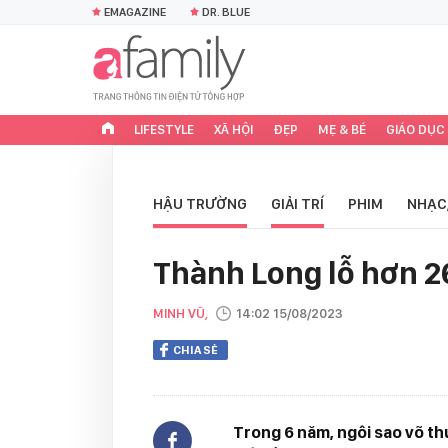
EMAGAZINE
DR. BLUE
LIFESTYLE
XÃ HỘI
ĐẸP
MẸ & BÉ
GIÁO DỤC
HẬU TRƯỜNG
GIẢI TRÍ
PHIM
NHẠC
Thành Long lỗ hơn 2
MINH VŨ,
14:02 15/08/2023
CHIA SẺ
Trong 6 năm, ngôi sao võ th