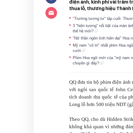
điện ảnh, kinh phí vài trăm 
thua lỗ, thương hiệu Thành
"Trường tương tư" tập cuối: Thươ
3 "hiện tượng" nổi bật của màn ản
thế hệ mới?
"Nữ thần ngôn tình hiện đại" Hoa n
Mỹ nam "vô tri" nhất phim Hoa ngữ 
cười
Phim Hoa ngữ mới của "mỹ nam ngôn
chuyện gì đây?
QQ
đưa tin bộ phim điện ảnh
với ngôi sao quốc tế John C
tích doanh thu quốc tế của p
Long lỗ hơn 500 triệu NDT (g
Theo
QQ
, cho dù
Hidden Stri
không khả quan vì những đán