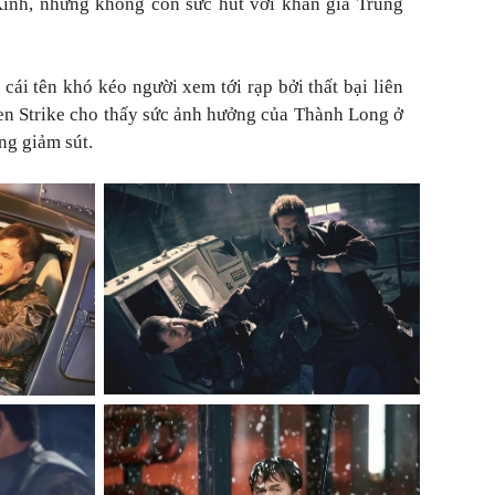
inh, nhưng không còn sức hút với khán giả Trung
cái tên khó kéo người xem tới rạp bởi thất bại liên
en Strike
cho thấy sức ảnh hưởng của Thành Long ở
ng giảm sút.