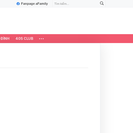
Fanpage aFamily
 ĐÌNH
40S CLUB