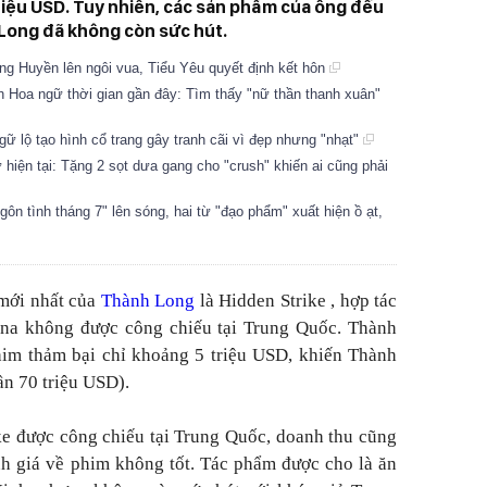
triệu USD. Tuy nhiên, các sản phẩm của ông đều
 Long đã không còn sức hút.
ng Huyền lên ngôi vua, Tiểu Yêu quyết định kết hôn
h Hoa ngữ thời gian gần đây: Tìm thấy "nữ thần thanh xuân"
gữ lộ tạo hình cổ trang gây tranh cãi vì đẹp nhưng "nhạt"
hiện tại: Tặng 2 sọt dưa gang cho "crush" khiến ai cũng phải
 tình tháng 7" lên sóng, hai từ "đạo phẩm" xuất hiện ồ ạt,
 mới nhất của
Thành Long
là
Hidden Strike
, hợp tác
ena không được công chiếu tại Trung Quốc. Thành
him thảm bại chỉ khoảng 5 triệu USD, khiến Thành
ần 70 triệu USD).
ke
được công chiếu tại Trung Quốc, doanh thu cũng
h giá về phim không tốt. Tác phẩm được cho là ăn