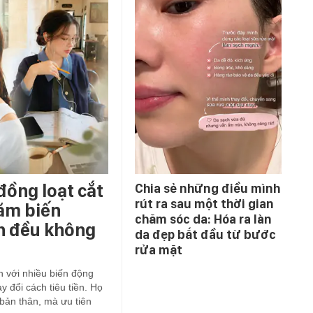
đồng loạt cắt
Chia sẻ những điều mình
rút ra sau một thời gian
năm biến
chăm sóc da: Hóa ra làn
ớn đều không
da đẹp bắt đầu từ bước
rửa mặt
ện với nhiều biến động
y đổi cách tiêu tiền. Họ
ản thân, mà ưu tiên