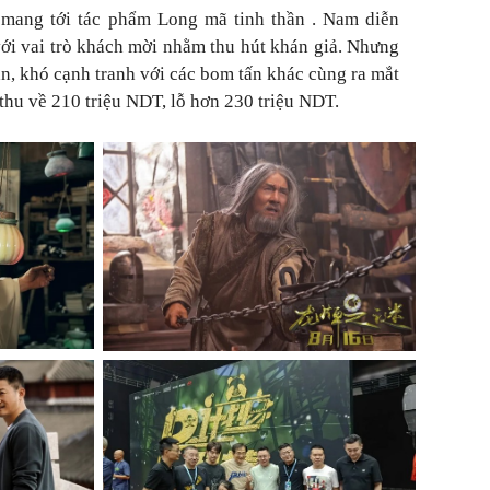
 mang tới tác phẩm
Long mã tinh thần
. Nam diễn
ới vai trò khách mời nhằm thu hút khán giả. Nhưng
n, khó cạnh tranh với các bom tấn khác cùng ra mắt
thu về 210 triệu NDT, lỗ hơn 230 triệu NDT.