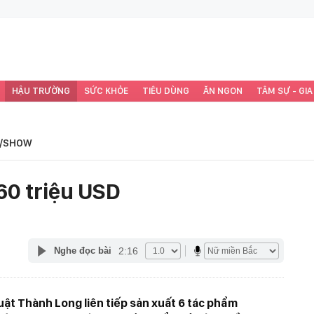
HẬU TRƯỜNG
SỨC KHỎE
TIÊU DÙNG
ĂN NGON
TÂM SỰ - GIA
/SHOW
60 triệu USD
2:16
Nghe đọc bài
uật Thành Long liên tiếp sản xuất 6 tác phẩm