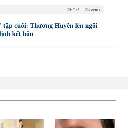
(GMT +7)
Copy link
 tập cuối: Thương Huyền lên ngôi
định kết hôn