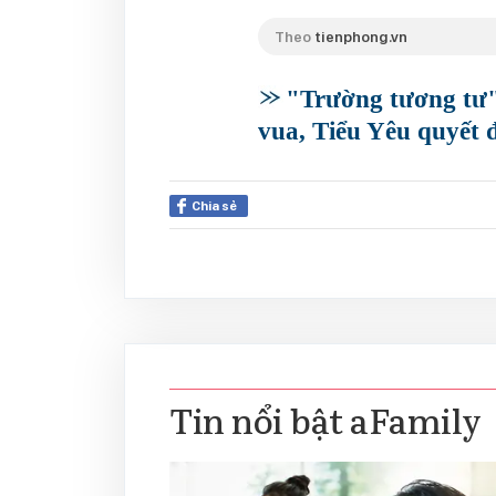
Theo
tienphong.vn
"Trường tương tư"
vua, Tiểu Yêu quyết 
Chia sẻ
Tin nổi bật aFamily