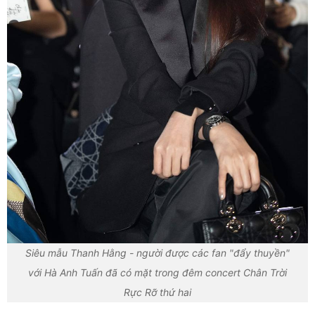
Siêu mẫu Thanh Hằng - người được các fan "đẩy thuyền"
với Hà Anh Tuấn đã có mặt trong đêm concert Chân Trời
Rực Rỡ thứ hai