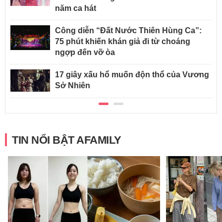
năm ca hát
Công diễn “Đất Nước Thiên Hùng Ca”:
75 phút khiến khán giả đi từ choáng
ngợp đến vỡ òa
17 giây xấu hổ muốn độn thổ của Vương
Sở Nhiên
TIN NỔI BẬT AFAMILY