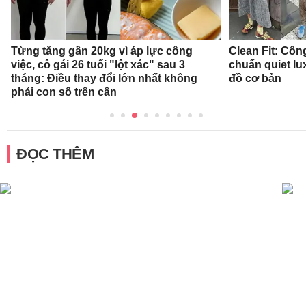
Từng tăng gần 20kg vì áp lực công
Clean Fit: Cô
việc, cô gái 26 tuổi "lột xác" sau 3
chuẩn quiet l
tháng: Điều thay đổi lớn nhất không
đồ cơ bản
phải con số trên cân
ĐỌC THÊM