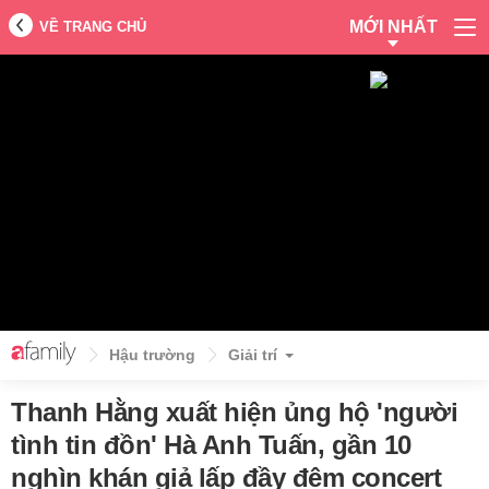
MỚI NHẤT
VỀ TRANG CHỦ
Hậu trường
Giải trí
Thanh Hằng xuất hiện ủng hộ 'người
tình tin đồn' Hà Anh Tuấn, gần 10
nghìn khán giả lấp đầy đêm concert