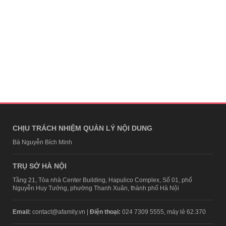
CHỊU TRÁCH NHIỆM QUẢN LÝ NỘI DUNG
Bà Nguyễn Bích Minh
TRỤ SỞ HÀ NỘI
Tầng 21, Tòa nhà Center Building, Hapulico Complex, Số 01, phố
Nguyễn Huy Tưởng, phường Thanh Xuân, thành phố Hà Nội
Email:
contact@afamily.vn |
Điện thoại:
024 7309 5555, máy lẻ 62.370