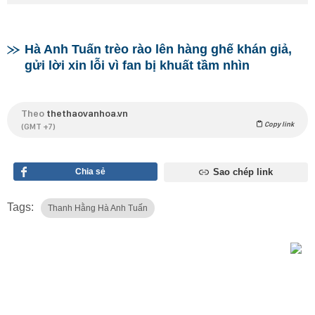
Hà Anh Tuấn trèo rào lên hàng ghế khán giả,
gửi lời xin lỗi vì fan bị khuất tầm nhìn
Theo
thethaovanhoa.vn
Copy link
(GMT +7)
Chia sẻ
Sao chép link
Tags:
Thanh Hằng Hà Anh Tuấn