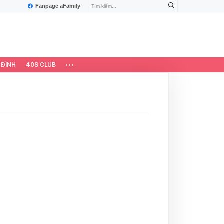
Fanpage aFamily
 ĐÌNH
40S CLUB