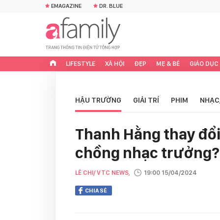
EMAGAZINE
DR. BLUE
LIFESTYLE
XÃ HỘI
ĐẸP
MẸ & BÉ
GIÁO DỤC
HẬU TRƯỜNG
GIẢI TRÍ
PHIM
NHẠC
Thanh Hằng thay đổi 
chồng nhạc trưởng?
LÊ CHI/ VTC NEWS,
19:00 15/04/2024
CHIA SẺ