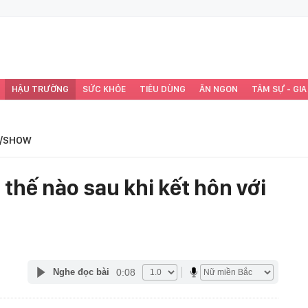
HẬU TRƯỜNG
SỨC KHỎE
TIÊU DÙNG
ĂN NGON
TÂM SỰ - GIA
/SHOW
thế nào sau khi kết hôn với
0:08
Nghe đọc bài