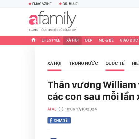
EMAGAZINE
DR. BLUE
LIFESTYLE
XÃ HỘI
ĐẸP
MẸ & BÉ
GIÁO DỤC
XÃ HỘI
TRONG NƯỚC
QUỐC TẾ
HI
Thân vương William v
các con sau mỗi lần
ÁI VI,
10:06 17/10/2024
CHIA SẺ