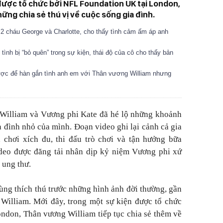
được tổ chức bởi NFL Foundation UK tại London,
ững chia sẻ thú vị về cuộc sống gia đình.
 2 cháu George và Charlotte, cho thấy tình cảm ấm áp anh
ình bị “bỏ quên” trong sự kiện, thái độ của cô cho thấy bản
lược để hàn gắn tình anh em với Thân vương William nhưng
William và Vương phi Kate đã hé lộ những khoảnh
 đình nhỏ của mình. Đoạn video ghi lại cảnh cả gia
 chơi xích đu, thi đấu trò chơi và tận hưởng bữa
ideo được đăng tải nhân dịp kỷ niệm Vương phi xứ
 ung thư.
ng thích thú trước những hình ảnh đời thường, gần
William. Mới đây, trong một sự kiện được tổ chức
ndon, Thân vương William tiếp tục chia sẻ thêm về