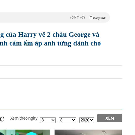
(GMT +7)
Copy link
ng của Harry về 2 cháu George và
tình cảm ấm áp anh từng dành cho
c
Xem theo ngày
XEM