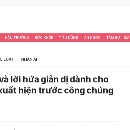
HẬU TRƯỜNG
SỨC KHỎE
TIÊU DÙNG
ĂN NGON
TÂM SỰ - GIA
ỂU LUẬT
NHÂN ÁI
à lời hứa giản dị dành cho
 xuất hiện trước công chúng