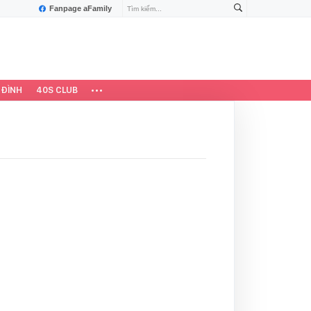
Fanpage aFamily
 ĐÌNH
40S CLUB