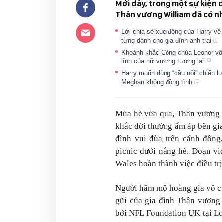
Mới đây, trong một sự kiện 
Thân vương William đã có nh
Lời chia sẻ xúc động của Harry về
từng dành cho gia đình anh trai
Khoảnh khắc Công chúa Leonor vô t
lĩnh của nữ vương tương lai
Harry muốn dùng “cầu nối” chiến 
Meghan không đồng tình
Mùa hè vừa qua, Thân vương 
khắc đời thường ấm áp bên gia
đình vui đùa trên cánh đồng,
picnic dưới nắng hè. Đoạn v
Wales hoàn thành việc điều trị
Người hâm mộ hoàng gia vô cù
gũi của gia đình Thân vương 
bởi NFL Foundation UK tại Lo