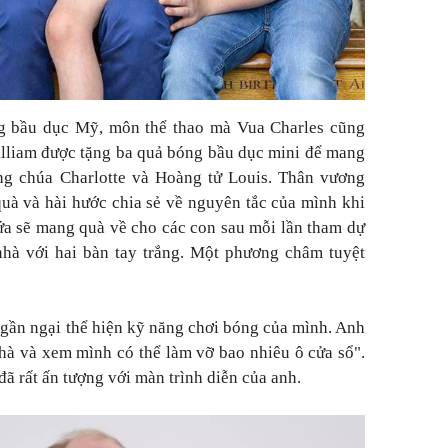
g bầu dục Mỹ, môn thể thao mà Vua Charles cũng
lliam được tặng ba quả bóng bầu dục mini để mang
g chúa Charlotte và Hoàng tử Louis. Thân vương
uà và hài hước chia sẻ về nguyên tắc của mình khi
hứa sẽ mang quà về cho các con sau mỗi lần tham dự
nhà với hai bàn tay trắng. Một phương châm tuyệt
ngần ngại thể hiện kỹ năng chơi bóng của mình. Anh
nhà và xem mình có thể làm vỡ bao nhiêu ô cửa sổ".
ã rất ấn tượng với màn trình diễn của anh.