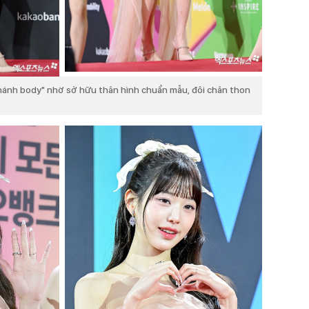
ánh body" nhờ sở hữu thân hình chuẩn mẫu, đôi chân thon