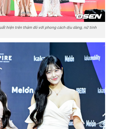
uất hiện trên thảm đỏ với phong cách dịu dàng, nữ tính