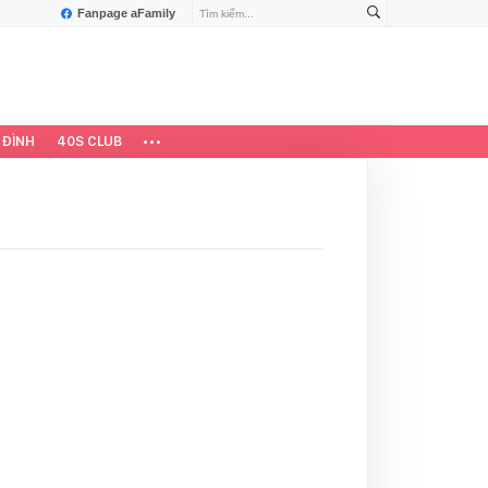
Fanpage aFamily
 ĐÌNH
40S CLUB