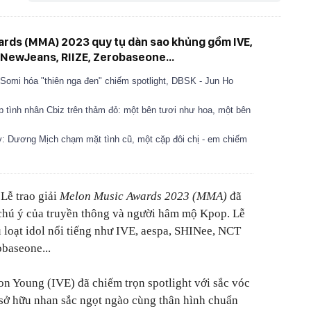
wards (MMA) 2023 quy tụ dàn sao khủng gồm IVE,
NewJeans, RIIZE, Zerobaseone...
omi hóa "thiên nga đen" chiếm spotlight, DBSK - Jun Ho
p tình nhân Cbiz trên thảm đỏ: một bên tươi như hoa, một bên
: Dương Mịch chạm mặt tình cũ, một cặp đôi chị - em chiếm
Lễ trao giải
Melon Music Awards 2023 (MMA)
đã
ự chú ý của truyền thông và người hâm mộ Kpop. Lễ
loạt idol nổi tiếng như IVE, aespa, SHINee, NCT
baseone...
on Young (IVE) đã chiếm trọn spotlight với sắc vóc
 sở hữu nhan sắc ngọt ngào cùng thân hình chuẩn