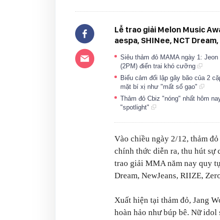
Lễ trao giải Melon Music A
aespa, SHINee, NCT Dream, 
Siêu thảm đỏ MAMA ngày 1: Jeon S
(2PM) điển trai khó cưỡng
Biểu cảm đối lập gây bão của 2 cặ
mặt bí xị như "mất sổ gạo"
Thảm đỏ Cbiz "nóng" nhất hôm nay
"spotlight"
Vào chiều ngày 2/12, thảm đỏ 
chính thức diễn ra, thu hút s
trao giải MMA năm nay quy tụ 
Dream, NewJeans, RIIZE, Zero
Xuất hiện tại thảm đỏ, Jang W
hoàn hảo như búp bê. Nữ idol