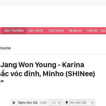
HẬU TRƯỜNG
SỨC KHỎE
TIÊU DÙNG
ĂN NGON
TÂM SỰ - GIA
/SHOW
Jang Won Young - Karina
sắc vóc đỉnh, Minho (SHINee)
g"
1:03
Nghe đọc bài