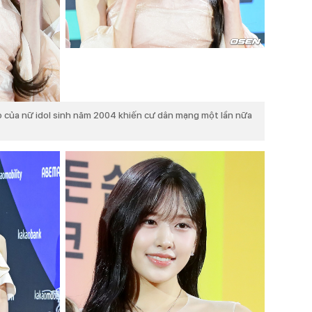
 của nữ idol sinh năm 2004 khiến cư dân mạng một lần nữa