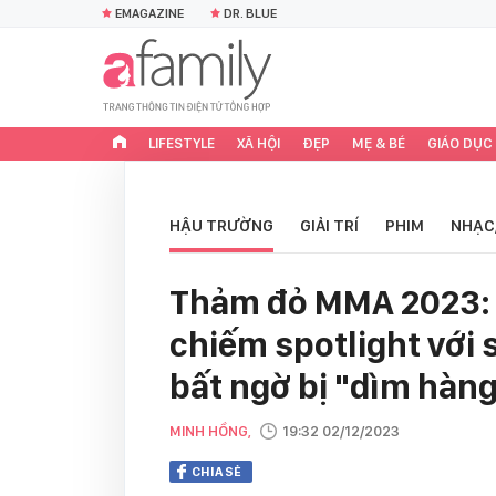
EMAGAZINE
DR. BLUE
LIFESTYLE
XÃ HỘI
ĐẸP
MẸ & BÉ
GIÁO DỤC
HẬU TRƯỜNG
GIẢI TRÍ
PHIM
NHẠC
Thảm đỏ MMA 2023: 
chiếm spotlight với 
bất ngờ bị "dìm hàn
MINH HỒNG,
19:32 02/12/2023
CHIA SẺ