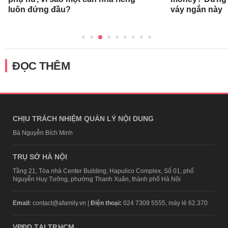
luôn đứng đầu?
váy ngắn này
ĐỌC THÊM
CHỊU TRÁCH NHIỆM QUẢN LÝ NỘI DUNG
Bà Nguyễn Bích Minh
TRỤ SỞ HÀ NỘI
Tầng 21, Tòa nhà Center Building, Hapulico Complex, Số 01, phố
Nguyễn Huy Tưởng, phường Thanh Xuân, thành phố Hà Nội
Email:
contact@afamily.vn |
Điện thoại:
024 7309 5555, máy lẻ 62.370
VPĐD TẠI TP.HCM