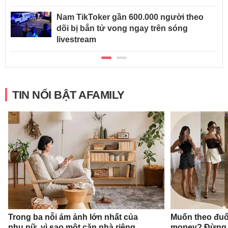
Nam TikToker gần 600.000 người theo
dõi bị bắn tử vong ngay trên sóng
livestream
TIN NỔI BẬT AFAMILY
Trong ba nỗi ám ảnh lớn nhất của
Muốn theo đuổ
phụ nữ, vì sao một căn nhà riêng
money? Đừng 