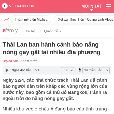
MỚI NHẤT
VỀ TRANG CHỦ
Thẩm mỹ viện Mailisa
Xét xử Thùy Tiên - Quang Linh Vlogs
Xã hội
Quốc tế
Thái Lan ban hành cảnh báo nắng
nóng gay gắt tại nhiều địa phương
Quỳnh Chi
3 năm trước
Nghe đọc bài
1:21
Ngày 22/4, các nhà chức trách Thái Lan đã cảnh
báo người dân trên khắp các vùng rộng lớn của
nước này, bao gồm cả thủ đô Bangkok, tránh ra
ngoài trời do nắng nóng gay gắt.
Nhiều khu vực ở châu Á đang báo cáo tình trạng