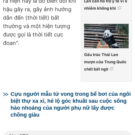
ra hiện nay là do biến đổi khí
Lan cần hỗ trợ y tế vì ô
nhiễm không khí
hậu gây ra, gây ảnh hưởng
dẫn đến (thời tiết) bất
thường và một hiện tượng
được gọi là thời tiết cực
đoan".
Gấu trúc Thái Lan
mượn của Trung Quốc
chết bất ngờ
Cựu người mẫu tử vong trong bể bơi của ngôi
biệt thự xa xỉ, hé lộ góc khuất sau cuộc sống
hào nhoáng của người phụ nữ lấy được
chồng giàu