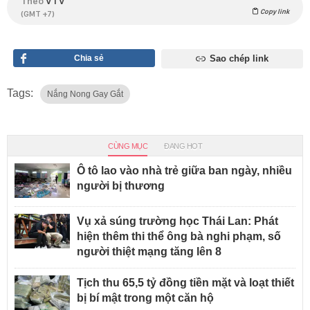
Theo
VTV
Copy link
(GMT +7)
Chia sẻ
Sao chép link
Tags:
Nắng Nong Gay Gắt
CÙNG MỤC
ĐANG HOT
Ô tô lao vào nhà trẻ giữa ban ngày, nhiều
người bị thương
Vụ xả súng trường học Thái Lan: Phát
hiện thêm thi thể ông bà nghi phạm, số
người thiệt mạng tăng lên 8
Tịch thu 65,5 tỷ đồng tiền mặt và loạt thiết
bị bí mật trong một căn hộ