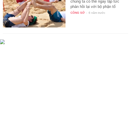
chúng ta có thể ngay lập tức
phản hồi lại với bộ phận tổ
chức…
CÔNG SỞ
-
6 năm trước