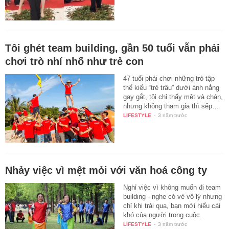
Tôi ghét team building, gần 50 tuổi vẫn phải
chơi trò nhí nhố như trẻ con
47 tuổi phải chơi những trò tập
thể kiểu “trẻ trâu” dưới ánh nắng
gay gắt, tôi chỉ thấy mệt và chán,
nhưng không tham gia thì sếp…
LIFESTYLE
-
3 năm trước
Nhảy việc vì mệt mỏi với văn hoá công ty
Nghỉ việc vì không muốn đi team
building - nghe có vẻ vô lý nhưng
chỉ khi trải qua, bạn mới hiểu cái
khó của người trong cuộc.
LIFESTYLE
-
3 năm trước