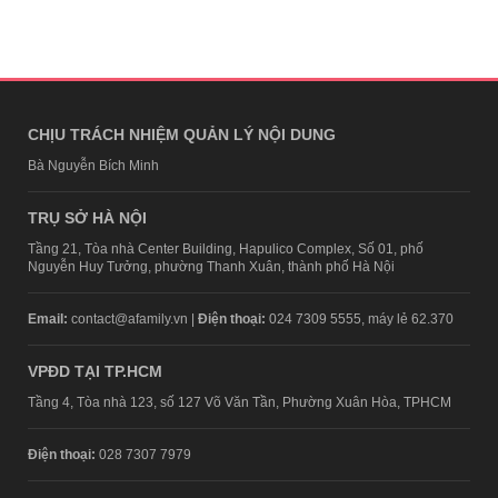
CHỊU TRÁCH NHIỆM QUẢN LÝ NỘI DUNG
Bà Nguyễn Bích Minh
TRỤ SỞ HÀ NỘI
Tầng 21, Tòa nhà Center Building, Hapulico Complex, Số 01, phố
Nguyễn Huy Tưởng, phường Thanh Xuân, thành phố Hà Nội
Email:
contact@afamily.vn |
Điện thoại:
024 7309 5555, máy lẻ 62.370
VPĐD TẠI TP.HCM
Tầng 4, Tòa nhà 123, số 127 Võ Văn Tần, Phường Xuân Hòa, TPHCM
Điện thoại:
028 7307 7979