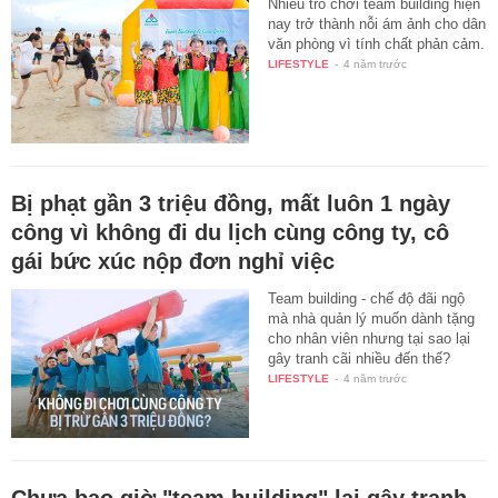
Nhiều trò chơi team building hiện
nay trở thành nỗi ám ảnh cho dân
văn phòng vì tính chất phản cảm.
LIFESTYLE
-
4 năm trước
Bị phạt gần 3 triệu đồng, mất luôn 1 ngày
công vì không đi du lịch cùng công ty, cô
gái bức xúc nộp đơn nghỉ việc
Team building - chế độ đãi ngộ
mà nhà quản lý muốn dành tặng
cho nhân viên nhưng tại sao lại
gây tranh cãi nhiều đến thế?
LIFESTYLE
-
4 năm trước
Chưa bao giờ "team building" lại gây tranh