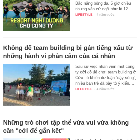
Bắc nắng bỏng da, 5 giờ chiều
nhưng vẫn cứ ngỡ như là 12…
LIFESTYLE
-
4 năm trước
Không để team building bị gán tiếng xấu từ
những hành vi phản cảm của cá nhân
Sau sự việc nhân viên một công
ty cởi đồ để chơi team building ở
Cửa Lò khiến dư luận “dậy sóng”,
nhiều bạn trẻ đã bày tỏ ý kiến,…
LIFESTYLE
-
4 năm trước
Những trò chơi tập thể vừa vui vừa không
cần "cởi để gắn kết"