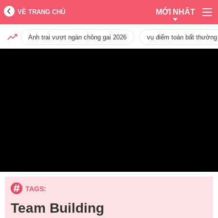
MỚI NHẤT
VỀ TRANG CHỦ
Anh trai vượt ngàn chông gai 2026
vụ điểm toán bất thường
TAGS:
Team Building