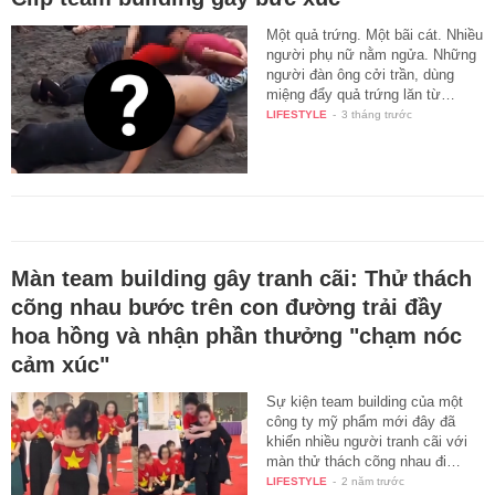
Một quả trứng. Một bãi cát. Nhiều
người phụ nữ nằm ngửa. Những
người đàn ông cởi trần, dùng
miệng đẩy quả trứng lăn từ…
LIFESTYLE
-
3 tháng trước
Màn team building gây tranh cãi: Thử thách
cõng nhau bước trên con đường trải đầy
hoa hồng và nhận phần thưởng "chạm nóc
cảm xúc"
Sự kiện team building của một
công ty mỹ phẩm mới đây đã
khiến nhiều người tranh cãi với
màn thử thách cõng nhau đi…
LIFESTYLE
-
2 năm trước