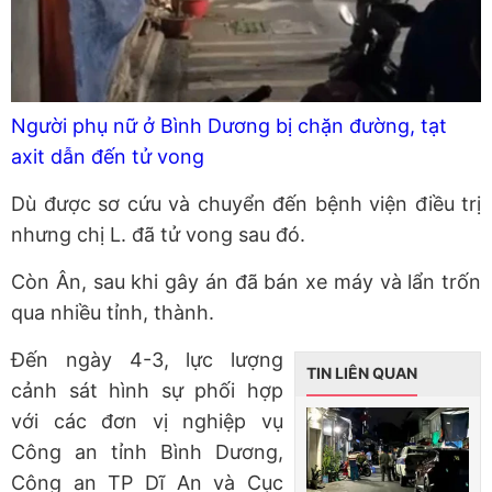
Người phụ nữ ở Bình Dương bị chặn đường, tạt
axit dẫn đến tử vong
Dù được sơ cứu và chuyển đến bệnh viện điều trị
nhưng chị L. đã tử vong sau đó.
Còn Ân, sau khi gây án đã bán xe máy và lẩn trốn
qua nhiều tỉnh, thành.
Đến ngày 4-3, lực lượng
TIN LIÊN QUAN
cảnh sát hình sự phối hợp
với các đơn vị nghiệp vụ
Công an tỉnh Bình Dương,
Công an TP Dĩ An và Cục