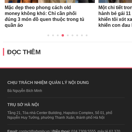
Mặc đẹp theo phong cách old
Một chi tiết t
money không khó: Chỉ cần phối
hành bé gái 11
đúng 3 món đồ quen thuộc trong tủ
khiến tôi xót xa
quần áo
khiến con đau 
ĐỌC THÊM
CHỊU TRÁCH NHIỆM QUẢN LÝ NỘI DUNG
Bà Nguyễn Bích Minh
TRỤ SỞ HÀ NỘI
Tầng 21, Tòa nhà Center Building, Hapulico Complex, Số 01, phố
Nguyễn Huy Tưởng, phường Thanh Xuân, thành phố Hà Nội
Email:
contact@afamily.vn |
Điện thoại:
024 7309 5555, máy lẻ 62.370