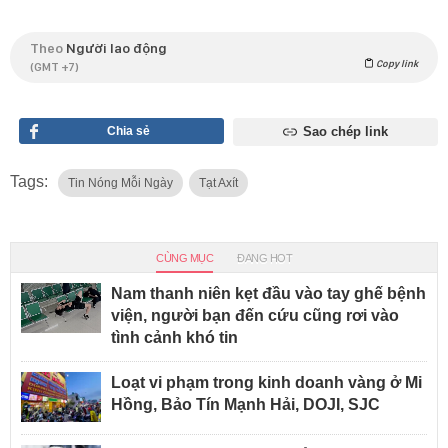
Theo
Người lao động
Copy link
(GMT +7)
Chia sẻ
Sao chép link
Tags:
Tin Nóng Mỗi Ngày
Tạt Axít
CÙNG MỤC
ĐANG HOT
Nam thanh niên kẹt đầu vào tay ghế bệnh
viện, người bạn đến cứu cũng rơi vào
tình cảnh khó tin
Loạt vi phạm trong kinh doanh vàng ở Mi
Hồng, Bảo Tín Mạnh Hải, DOJI, SJC