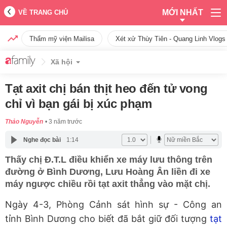
MỚI NHẤT
VỀ TRANG CHỦ
Thẩm mỹ viện Mailisa
Xét xử Thùy Tiên - Quang Linh Vlogs
Xã hội
Tạt axit chị bán thịt heo đến tử vong
chỉ vì bạn gái bị xúc phạm
Thảo Nguyễn
3 năm trước
Nghe đọc bài
1:14
Thấy chị Đ.T.L điều khiển xe máy lưu thông trên
đường ở Bình Dương, Lưu Hoàng Ân liền đi xe
máy ngược chiều rồi tạt axit thẳng vào mặt chị.
Ngày 4-3, Phòng Cảnh sát hình sự - Công an
tỉnh Bình Dương cho biết đã bắt giữ đối tượng
tạt