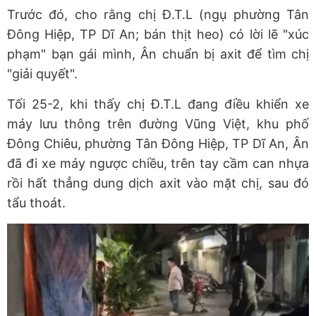
Trước đó, cho rằng chị Đ.T.L (ngụ phường Tân
Đông Hiệp, TP Dĩ An; bán thịt heo) có lời lẽ "xúc
phạm" bạn gái mình, Ân chuẩn bị axit để tìm chị
"giải quyết".
Tối 25-2, khi thấy chị Đ.T.L đang điều khiển xe
máy lưu thông trên đường Vũng Việt, khu phố
Đông Chiêu, phường Tân Đông Hiệp, TP Dĩ An, Ân
đã đi xe máy ngược chiều, trên tay cầm can nhựa
rồi hất thẳng dung dịch axit vào mặt chị, sau đó
tẩu thoát.