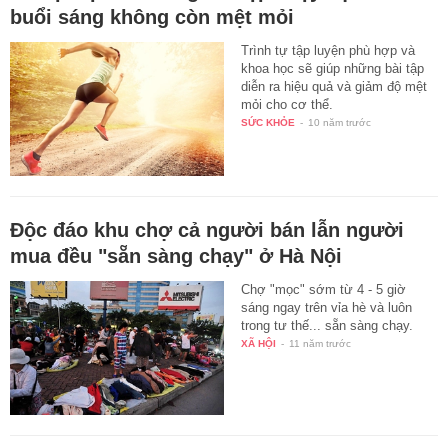
buổi sáng không còn mệt mỏi
Trình tự tập luyện phù hợp và
khoa học sẽ giúp những bài tập
diễn ra hiệu quả và giảm độ mệt
mỏi cho cơ thể.
SỨC KHỎE
-
10 năm trước
Độc đáo khu chợ cả người bán lẫn người
mua đều "sẵn sàng chạy" ở Hà Nội
Chợ "mọc" sớm từ 4 - 5 giờ
sáng ngay trên vỉa hè và luôn
trong tư thế... sẵn sàng chạy.
XÃ HỘI
-
11 năm trước