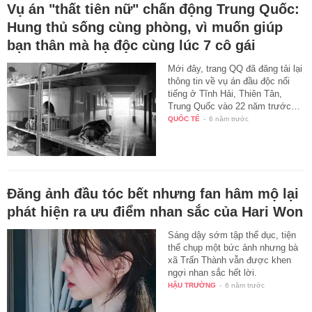
Vụ án "thất tiên nữ" chấn động Trung Quốc:
Hung thủ sống cùng phòng, vì muốn giúp
bạn thân mà hạ độc cùng lúc 7 cô gái
Mới đây, trang QQ đã đăng tải lại
thông tin về vụ án đầu độc nổi
tiếng ở Tĩnh Hải, Thiên Tân,
Trung Quốc vào 22 năm trước…
QUỐC TẾ
-
6 năm trước
Đăng ảnh đầu tóc bết nhưng fan hâm mộ lại
phát hiện ra ưu điểm nhan sắc của Hari Won
Sáng dậy sớm tập thể dục, tiện
thể chụp một bức ảnh nhưng bà
xã Trấn Thành vẫn được khen
ngợi nhan sắc hết lời.
HẬU TRƯỜNG
-
6 năm trước