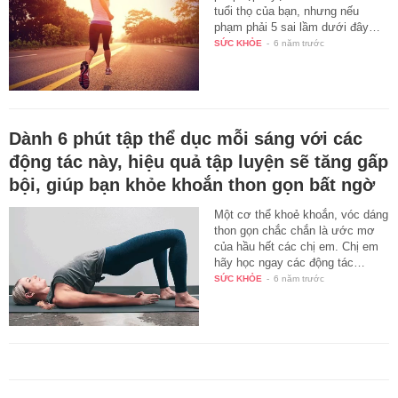
tuổi thọ của bạn, nhưng nếu
phạm phải 5 sai lầm dưới đây…
SỨC KHỎE
-
6 năm trước
Dành 6 phút tập thể dục mỗi sáng với các
động tác này, hiệu quả tập luyện sẽ tăng gấp
bội, giúp bạn khỏe khoắn thon gọn bất ngờ
Một cơ thể khoẻ khoắn, vóc dáng
thon gọn chắc chắn là ước mơ
của hầu hết các chị em. Chị em
hãy học ngay các động tác…
SỨC KHỎE
-
6 năm trước