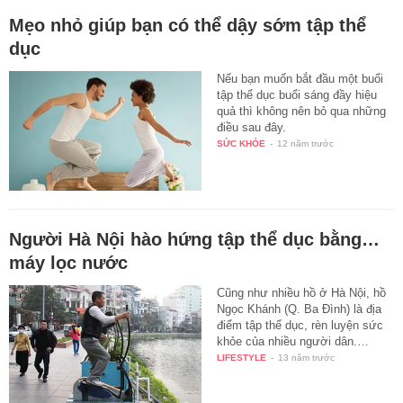
Mẹo nhỏ giúp bạn có thể dậy sớm tập thể
dục
Nếu bạn muốn bắt đầu một buổi
tập thể dục buổi sáng đầy hiệu
quả thì không nên bỏ qua những
điều sau đây.
SỨC KHỎE
-
12 năm trước
Người Hà Nội hào hứng tập thể dục bằng…
máy lọc nước
Cũng như nhiều hồ ở Hà Nội, hồ
Ngọc Khánh (Q. Ba Đình) là địa
điểm tập thể dục, rèn luyện sức
khỏe của nhiều người dân.…
LIFESTYLE
-
13 năm trước