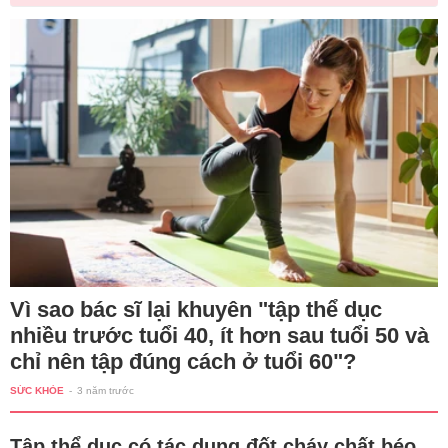
Vì sao bác sĩ lại khuyên "tập thể dục
nhiều trước tuổi 40, ít hơn sau tuổi 50 và
chỉ nên tập đúng cách ở tuổi 60"?
SỨC KHỎE
-
3 năm trước
Tập thể dục có tác dụng đốt cháy chất béo