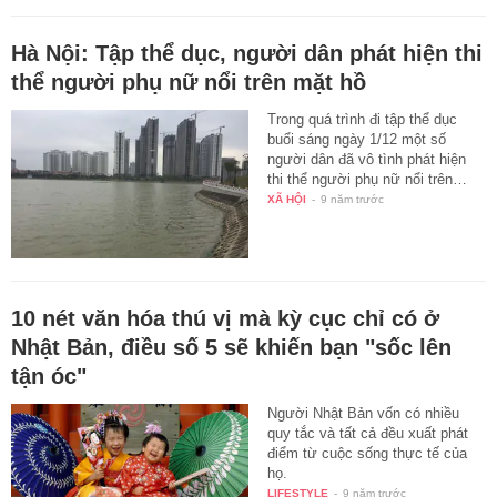
Hà Nội: Tập thể dục, người dân phát hiện thi
thể người phụ nữ nổi trên mặt hồ
Trong quá trình đi tập thể dục
buổi sáng ngày 1/12 một số
người dân đã vô tình phát hiện
thi thể người phụ nữ nổi trên…
XÃ HỘI
-
9 năm trước
10 nét văn hóa thú vị mà kỳ cục chỉ có ở
Nhật Bản, điều số 5 sẽ khiến bạn "sốc lên
tận óc"
Người Nhật Bản vốn có nhiều
quy tắc và tất cả đều xuất phát
điểm từ cuộc sống thực tế của
họ.
LIFESTYLE
-
9 năm trước