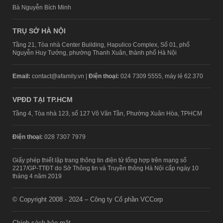
Bà Nguyễn Bích Minh
TRỤ SỞ HÀ NỘI
Tầng 21, Tòa nhà Center Building, Hapulico Complex, Số 01, phố
Nguyễn Huy Tưởng, phường Thanh Xuân, thành phố Hà Nội
Email:
contact@afamily.vn |
Điện thoại:
024 7309 5555, máy lẻ 62.370
VPĐD TẠI TP.HCM
Tầng 4, Tòa nhà 123, số 127 Võ Văn Tần, Phường Xuân Hòa, TPHCM
Điện thoại:
028 7307 7979
Giấy phép thiết lập trang thông tin điện tử tổng hợp trên mạng số
2217/GP-TTĐT do Sở Thông tin và Truyền thông Hà Nội cấp ngày 10
tháng 4 năm 2019
© Copyright 2008 - 2024 – Công ty Cổ phần VCCorp
Chính sách bảo mật