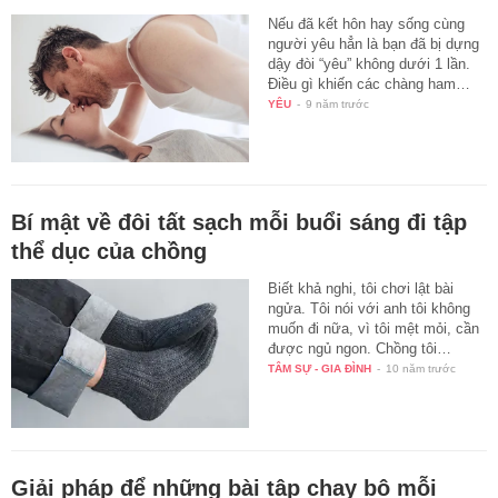
Nếu đã kết hôn hay sống cùng
người yêu hẳn là bạn đã bị dựng
dậy đòi “yêu” không dưới 1 lần.
Điều gì khiến các chàng ham…
YÊU
-
9 năm trước
Bí mật về đôi tất sạch mỗi buổi sáng đi tập
thể dục của chồng
Biết khả nghi, tôi chơi lật bài
ngửa. Tôi nói với anh tôi không
muốn đi nữa, vì tôi mệt mỏi, cần
được ngủ ngon. Chồng tôi…
TÂM SỰ - GIA ĐÌNH
-
10 năm trước
Giải pháp để những bài tập chạy bộ mỗi