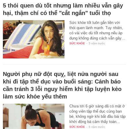
5 thói quen dù tốt nhưng làm nhiều vẫn gây
hại, thậm chí có thể "cắt ngắn" tuổi thọ
Sức khỏe tốt luôn gắn liền với
thói quen lành mạnh. Tuy nhiên,
có vài việc dù tốt nhưng nếu áp
dụng không đúng cách vẫn gây…
SỨC KHỎE
-
5 năm trước
Người phụ nữ đột quỵ, liệt nửa người sau
khi đi tập thể dục vào buổi sáng: Cảnh báo
cần tránh 3 lỗi nguy hiểm khi tập luyện kẻo
làm sức khỏe yếu thêm
Chưa tới 6 giờ sáng đã có mặt ở
công viên tập thể dục cùng bạn
bè, không ngờ khi bắt đầu bài tập
khởi động bà cảm thấy toàn…
SỨC KHỎE
-
6 năm trước