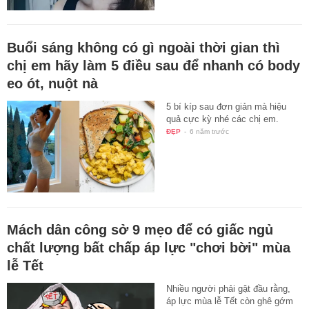
Buổi sáng không có gì ngoài thời gian thì
chị em hãy làm 5 điều sau để nhanh có body
eo ót, nuột nà
5 bí kíp sau đơn giản mà hiệu
quả cực kỳ nhé các chị em.
ĐẸP
-
6 năm trước
Mách dân công sở 9 mẹo để có giấc ngủ
chất lượng bất chấp áp lực "chơi bời" mùa
lễ Tết
Nhiều người phải gật đầu rằng,
áp lực mùa lễ Tết còn ghê gớm