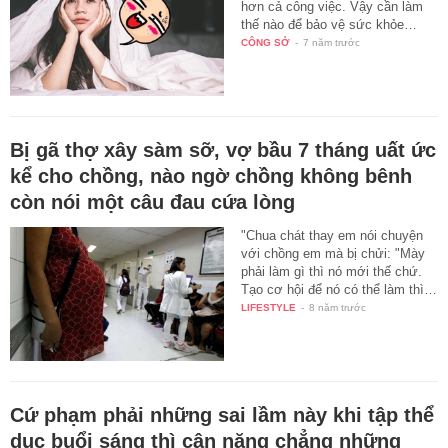
hơn cả công việc. Vậy cần làm
thế nào để bảo vệ sức khỏe…
CÔNG SỞ
-
7 năm trước
Bị gã thợ xây sàm sỡ, vợ bầu 7 tháng uất ức
kể cho chồng, nào ngờ chồng không bênh
còn nói một câu đau cứa lòng
"Chua chát thay em nói chuyện
với chồng em mà bị chửi: "Mày
phải làm gì thì nó mới thế chứ.
Tạo cơ hội để nó có thể làm thì…
LIFESTYLE
-
8 năm trước
Cứ phạm phải những sai lầm này khi tập thể
dục buổi sáng thì cân nặng chẳng những