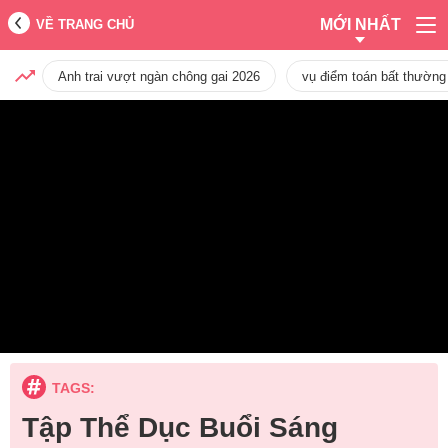
MỚI NHẤT
VỀ TRANG CHỦ
Anh trai vượt ngàn chông gai 2026
vụ điểm toán bất thường
TAGS:
Tập Thể Dục Buổi Sáng