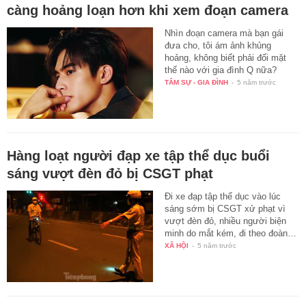
càng hoảng loạn hơn khi xem đoạn camera
Nhìn đoạn camera mà bạn gái
đưa cho, tôi ám ảnh khủng
hoảng, không biết phải đối mặt
thế nào với gia đình Q nữa?
TÂM SỰ - GIA ĐÌNH
-
5 năm trước
Hàng loạt người đạp xe tập thể dục buổi
sáng vượt đèn đỏ bị CSGT phạt
Đi xe đạp tập thể dục vào lúc
sáng sớm bị CSGT xử phạt vì
vượt đèn đỏ, nhiều người biện
minh do mắt kém, đi theo đoàn…
XÃ HỘI
-
5 năm trước