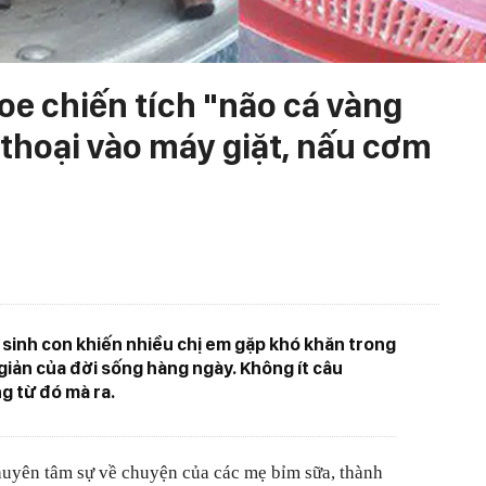
oe chiến tích "não cá vàng
 thoại vào máy giặt, nấu cơm
i sinh con khiến nhiều chị em gặp khó khăn trong
iản của đời sống hàng ngày. Không ít câu
g từ đó mà ra.
huyên tâm sự về chuyện của các mẹ bỉm sữa, thành