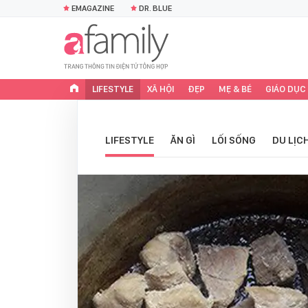
EMAGAZINE
DR. BLUE
LIFESTYLE
XÃ HỘI
ĐẸP
MẸ & BÉ
GIÁO DỤC
LIFESTYLE
ĂN GÌ
LỐI SỐNG
DU LỊC