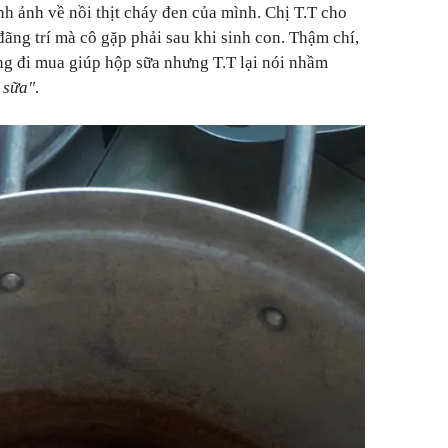
nh ảnh về nồi thịt cháy đen của mình. Chị T.T cho
đãng trí mà cô gặp phải sau khi sinh con. Thậm chí,
 đi mua giúp hộp sữa nhưng T.T lại nói nhầm
 sữa"
.