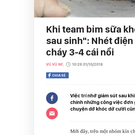
Khi team bỉm sữa kh
sau sinh": Nhét điện
cháy 3-4 cái nồi
VŨ VŨ NF,
10:26 01/10/2018
CHIA SẺ
Việc trí nhớ giảm sút sau kh
chính những công việc đơn g
chuyện dở khóc dở cười cũn
Mới đây, trên một nhóm kín c