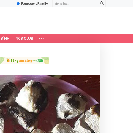
Fanpage aFamily
 ĐÌNH
40S CLUB