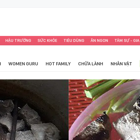
HẬU TRƯỜNG
SỨC KHỎE
TIÊU DÙNG
ĂN NGON
TÂM SỰ - GIA
H
WOMEN GURU
HOT FAMILY
CHỮA LÀNH
NHÂN VẬT