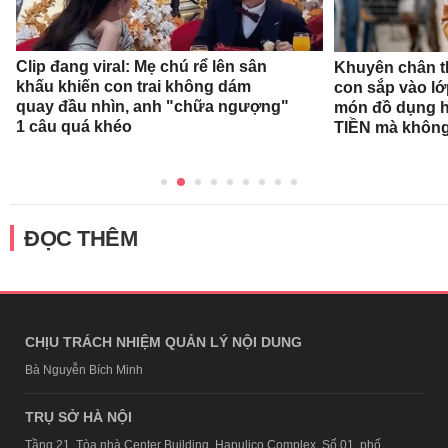
Clip đang viral: Mẹ chú rể lên sân
Khuyên chân t
khấu khiến con trai không dám
con sắp vào l
quay đầu nhìn, anh "chữa ngượng"
món đồ dụng họ
1 câu quá khéo
TIỀN mà không
ĐỌC THÊM
CHỊU TRÁCH NHIỆM QUẢN LÝ NỘI DUNG
Bà Nguyễn Bích Minh
TRỤ SỞ HÀ NỘI
Tầng 21, Tòa nhà Center Building, Hapulico Complex, Số 01, phố