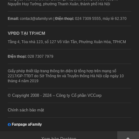
Nguyễn Huy Tưởng, phường Thanh Xuân, thành phố Hà Nội
Email:
contact@afamily.vn |
Điện thoại:
024 7309 5555, máy lẻ 62.370
VPĐD TẠI TP.HCM
Tầng 4, Tòa nhà 123, số 127 Võ Văn Tần, Phường Xuân Hòa, TPHCM
Điện thoại:
028 7307 7979
Giấy phép thiết lập trang thông tin điện tử tổng hợp trên mạng số
2217/GP-TTĐT do Sở Thông tin và Truyền thông Hà Nội cấp ngày 10
tháng 4 năm 2019
© Copyright 2008 - 2024 – Công ty Cổ phần VCCorp
Chính sách bảo mật
Fanpage aFamily
Xem bản Desktop