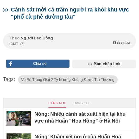
Cảnh sát mời cả trăm người ra khỏi khu vực
"phố cà phê đường tàu"
Theo
Người Lao Động
Copy link
(GMT +7)
Chia sẻ
Sao chép link
Tags:
Vé Số Trúng Giải 2 Tỷ Nhưng Không Được Trả Thưởng
CÙNG MỤC
ĐANG HOT
Nóng: Nhiều cảnh sát xuất hiện tại khu
vực nhà Huấn "Hoa Hồng" ở Hà Nội
Nóng: Khám xét nơi ở của Huấn Hoa