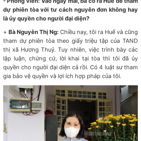
- Phóng viên:
Vào ngày mai, bà có ra Huế để tham
dự phiên tòa với tư cách nguyên đơn không hay
là ủy quyền cho người đại diện?
+
Bà
Nguyễn Thị Ng
:
Chiều nay, tôi ra Huế và cũng
tham dự phiên tòa theo giấy triệu tập của TAND
thị xã Hương Thuỷ. Tuy nhiên, việc trình bày các
lập luận, chứng cứ, lời khai tại tòa thì tôi đã ủy
quyền cho người đại diện cả rồi. Có 4 luật sư tham
gia bảo vệ quyền và lợi ích hợp pháp của tôi.