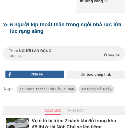
thương vong
6 người kịp thoát thân trong ngôi nhà rực lửa
lúc rạng sáng
Theo
NGƯỜI LAO ĐỘNG
Copy link
(GMT +7)
Chia sẻ
Sao chép link
Tags:
Xe Khách Thành Bưởi Gây Tai Nạn
Tin Nóng Mỗi Ngày
CÙNG MỤC
ĐANG HOT
Vụ ô tô bị trộm 2 bánh khi đỗ trong khu
đô thị ở Hà Nội: Chủ xe lên tiếng