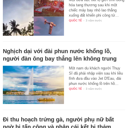
hóa tang thương sau khi một
chiếc máy bay nhỏ lao thẳng
xuống đất khiến phi công tử…
QUỐC TẾ
-
3 năm trước
Nghịch dại với đài phun nước khổng lồ,
người đàn ông bay thẳng lên không trung
Một nam du khách người Thụy
Sĩ đã phải nhập viện sau khi liều
lĩnh đưa đầu vào Jet D'Eau, đài
phun nước khổng lồ trên hồ…
QUỐC TẾ
-
3 năm trước
Đi thu hoạch trứng gà, người phụ nữ bất
ngờ bị tấn công và nhận cái kết bi thảm