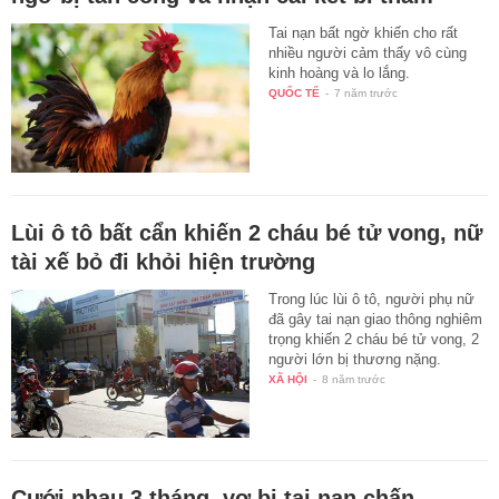
Tai nạn bất ngờ khiến cho rất
nhiều người cảm thấy vô cùng
kinh hoàng và lo lắng.
QUỐC TẾ
-
7 năm trước
Lùi ô tô bất cẩn khiến 2 cháu bé tử vong, nữ
tài xế bỏ đi khỏi hiện trường
Trong lúc lùi ô tô, người phụ nữ
đã gây tai nạn giao thông nghiêm
trọng khiến 2 cháu bé tử vong, 2
người lớn bị thương nặng.
XÃ HỘI
-
8 năm trước
Cưới nhau 3 tháng, vợ bị tai nạn chấn