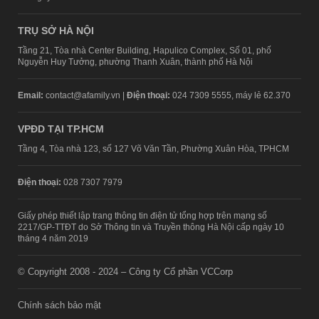
TRỤ SỞ HÀ NỘI
Tầng 21, Tòa nhà Center Building, Hapulico Complex, Số 01, phố
Nguyễn Huy Tưởng, phường Thanh Xuân, thành phố Hà Nội
Email:
contact@afamily.vn |
Điện thoại:
024 7309 5555, máy lẻ 62.370
VPĐD TẠI TP.HCM
Tầng 4, Tòa nhà 123, số 127 Võ Văn Tần, Phường Xuân Hòa, TPHCM
Điện thoại:
028 7307 7979
Giấy phép thiết lập trang thông tin điện tử tổng hợp trên mạng số
2217/GP-TTĐT do Sở Thông tin và Truyền thông Hà Nội cấp ngày 10
tháng 4 năm 2019
© Copyright 2008 - 2024 – Công ty Cổ phần VCCorp
Chính sách bảo mật