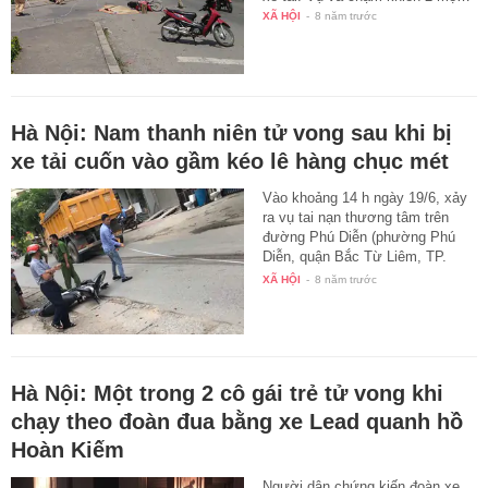
XÃ HỘI
-
8 năm trước
Hà Nội: Nam thanh niên tử vong sau khi bị
xe tải cuốn vào gầm kéo lê hàng chục mét
Vào khoảng 14 h ngày 19/6, xảy
ra vụ tai nạn thương tâm trên
đường Phú Diễn (phường Phú
Diễn, quận Bắc Từ Liêm, TP.
Hà…
XÃ HỘI
-
8 năm trước
Hà Nội: Một trong 2 cô gái trẻ tử vong khi
chạy theo đoàn đua bằng xe Lead quanh hồ
Hoàn Kiếm
Người dân chứng kiến đoàn xe