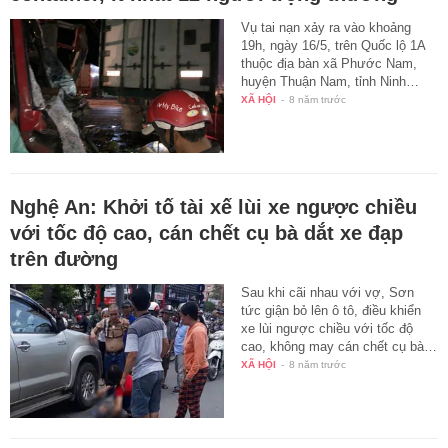
Vụ tai nạn xảy ra vào khoảng
19h, ngày 16/5, trên Quốc lộ 1A
thuộc địa bàn xã Phước Nam,
huyện Thuận Nam, tỉnh Ninh…
XÃ HỘI
-
8 năm trước
Nghệ An: Khởi tố tài xế lùi xe ngược chiều
với tốc độ cao, cán chết cụ bà dắt xe đạp
trên đường
Sau khi cãi nhau với vợ, Sơn
tức giận bỏ lên ô tô, điều khiển
xe lùi ngược chiều với tốc độ
cao, không may cán chết cụ bà…
XÃ HỘI
-
8 năm trước