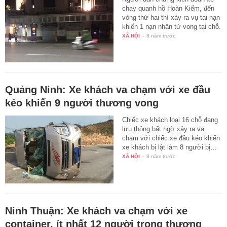
chạy quanh hồ Hoàn Kiếm, đến
vòng thứ hai thì xảy ra vụ tai nạn
khiến 1 nạn nhân tử vong tại chỗ.
XÃ HỘI
-
8 năm trước
Quảng Ninh: Xe khách va chạm với xe đầu
kéo khiến 9 người thương vong
Chiếc xe khách loại 16 chỗ đang
lưu thông bất ngờ xảy ra va
chạm với chiếc xe đầu kéo khiến
xe khách bị lật làm 8 người bị…
XÃ HỘI
-
8 năm trước
Ninh Thuận: Xe khách va chạm với xe
container, ít nhất 12 người trọng thương