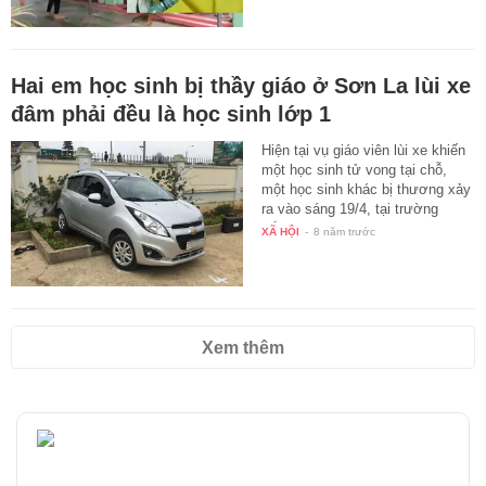
Hai em học sinh bị thầy giáo ở Sơn La lùi xe
đâm phải đều là học sinh lớp 1
Hiện tại vụ giáo viên lùi xe khiến
một học sinh tử vong tại chỗ,
một học sinh khác bị thương xảy
ra vào sáng 19/4, tại trường
tiểu…
XÃ HỘI
-
8 năm trước
Xem thêm