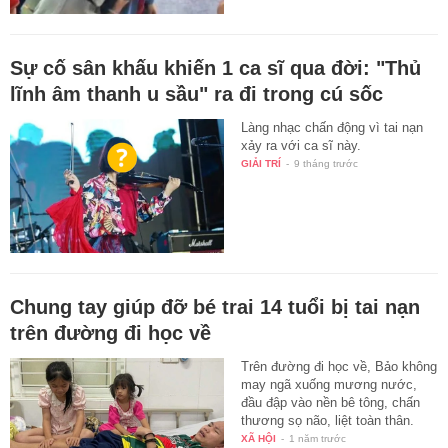
Sự cố sân khấu khiến 1 ca sĩ qua đời: "Thủ
lĩnh âm thanh u sầu" ra đi trong cú sốc
Làng nhạc chấn động vì tai nạn
xảy ra với ca sĩ này.
GIẢI TRÍ
-
9 tháng trước
Chung tay giúp đỡ bé trai 14 tuổi bị tai nạn
trên đường đi học về
Trên đường đi học về, Bảo không
may ngã xuống mương nước,
đầu đập vào nền bê tông, chấn
thương sọ não, liệt toàn thân.
XÃ HỘI
-
1 năm trước