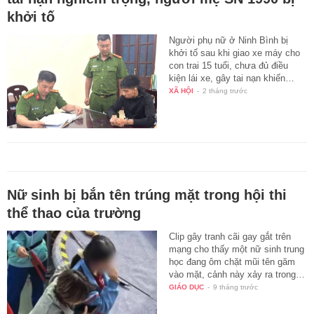
khởi tố
Người phụ nữ ở Ninh Bình bị
khởi tố sau khi giao xe máy cho
con trai 15 tuổi, chưa đủ điều
kiện lái xe, gây tai nạn khiến…
XÃ HỘI
-
2 tháng trước
Nữ sinh bị bắn tên trúng mặt trong hội thi
thể thao của trường
Clip gây tranh cãi gay gắt trên
mạng cho thấy một nữ sinh trung
học đang ôm chặt mũi tên găm
vào mặt, cảnh này xảy ra trong…
GIÁO DỤC
-
9 tháng trước