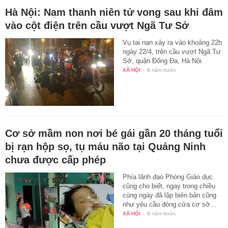
Hà Nội: Nam thanh niên tử vong sau khi đâm
vào cột điện trên cầu vượt Ngã Tư Sở
Vụ tai nạn xảy ra vào khoảng 22h
ngày 22/4, trên cầu vượt Ngã Tư
Sở, quận Đống Đa, Hà Nội.
XÃ HỘI
-
8 năm trước
Cơ sở mầm non nơi bé gái gần 20 tháng tuổi
bị rạn hộp sọ, tụ máu não tại Quảng Ninh
chưa được cấp phép
Phía lãnh đạo Phòng Giáo dục
cũng cho biết, ngay trong chiều
cùng ngày đã lập biên bản cũng
như yêu cầu đóng cửa cơ sở…
XÃ HỘI
-
8 năm trước