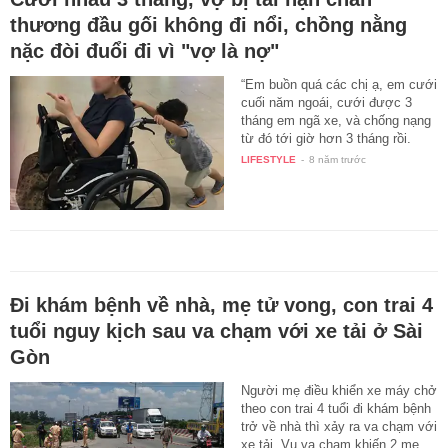
thương đầu gối không đi nổi, chồng nằng
nặc đòi đuổi đi vì "vợ là nợ"
“Em buồn quá các chị ạ, em cưới
cuối năm ngoái, cưới được 3
tháng em ngã xe, và chống nạng
từ đó tới giờ hơn 3 tháng rồi.
Giờ…
LIFESTYLE
-
8 năm trước
Đi khám bệnh về nhà, mẹ tử vong, con trai 4
tuổi nguy kịch sau va chạm với xe tải ở Sài
Gòn
Người mẹ điều khiển xe máy chở
theo con trai 4 tuổi đi khám bệnh
trở về nhà thì xảy ra va chạm với
xe tải. Vụ va chạm khiến 2 mẹ…