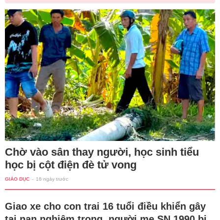
Chờ vào sân thay người, học sinh tiểu
học bị cột điện đè tử vong
GIÁO DỤC
-
16 ngày trước
Giao xe cho con trai 16 tuổi điều khiển gây
tai nạn nghiêm trọng, người mẹ SN 1990 bị