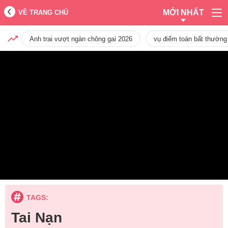
MỚI NHẤT
VỀ TRANG CHỦ
Anh trai vượt ngàn chông gai 2026
vụ điểm toán bất thường
TAGS:
Tai Nạn