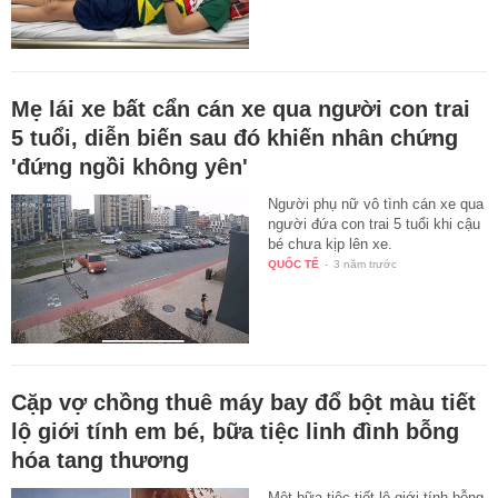
Mẹ lái xe bất cẩn cán xe qua người con trai
5 tuổi, diễn biến sau đó khiến nhân chứng
'đứng ngồi không yên'
Người phụ nữ vô tình cán xe qua
người đứa con trai 5 tuổi khi cậu
bé chưa kịp lên xe.
QUỐC TẾ
-
3 năm trước
Cặp vợ chồng thuê máy bay đổ bột màu tiết
lộ giới tính em bé, bữa tiệc linh đình bỗng
hóa tang thương
Một bữa tiệc tiết lộ giới tính bỗng