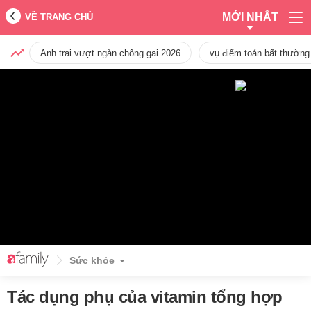
MỚI NHẤT
VỀ TRANG CHỦ
Anh trai vượt ngàn chông gai 2026
vụ điểm toán bất thường
Sức khỏe
Tác dụng phụ của vitamin tổng hợp