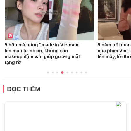
9 năm trôi qua
5 hộp má hồng "made in Vietnam"
của phim Việt:
lên màu tự nhiên, không cần
lên mây, lời th
makeup đậm vẫn giúp gương mặt
rạng rỡ
ĐỌC THÊM