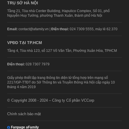
TRỤ SỞ HÀ NỘI
Tầng 21, Tòa nhà Center Building, Hapulico Complex, Số 01, phố
Nguyễn Huy Tưởng, phường Thanh Xuân, thành phố Hà Nội
Email:
contact@afamily.vn |
Điện thoại:
024 7309 5555, máy lẻ 62.370
VPĐD TẠI TP.HCM
Tầng 4, Tòa nhà 123, số 127 Võ Văn Tần, Phường Xuân Hòa, TPHCM
Điện thoại:
028 7307 7979
Giấy phép thiết lập trang thông tin điện tử tổng hợp trên mạng số
2217/GP-TTĐT do Sở Thông tin và Truyền thông Hà Nội cấp ngày 10
tháng 4 năm 2019
© Copyright 2008 - 2024 – Công ty Cổ phần VCCorp
Chính sách bảo mật
Fanpage aFamily