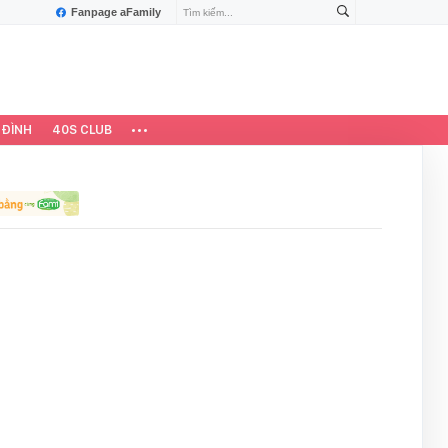
Fanpage aFamily
 ĐÌNH
40S CLUB