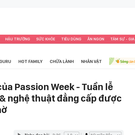
HẬU TRƯỜNG
SỨC KHỎE
TIÊU DÙNG
ĂN NGON
TÂM SỰ - GIA
GURU
HOT FAMILY
CHỮA LÀNH
NHÂN VẬT
 của Passion Week - Tuần lễ
 & nghệ thuật đẳng cấp được
hờ