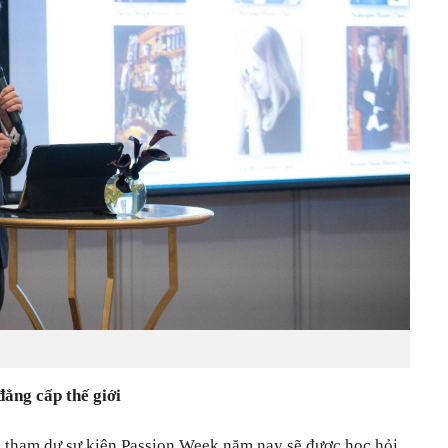
đẳng cấp thế giới
h tham dự sự kiện Passion Week năm nay sẽ được học hỏi