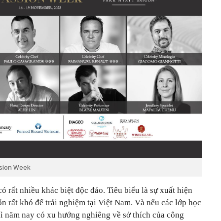
ssion Week
 rất nhiều khác biệt độc đáo. Tiêu biểu là sự xuất hiện
ốn rất khó để trải nghiệm tại Việt Nam. Và nếu các lớp học
hì năm nay có xu hướng nghiêng về sở thích của công