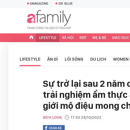
EMAGAZINE
DR. BLUE
LIFESTYLE
XÃ HỘI
ĐẸP
MẸ & BÉ
GIÁO DỤC
LIFESTYLE
ĂN GÌ
LỐI SỐNG
DU LỊCH
WOMEN 
Sự trở lại sau 2 năm
trải nghiệm ẩm thực
giới mộ điệu mong c
BÍCH LOAN,
17:30 28/10/2022
CHIA SẺ