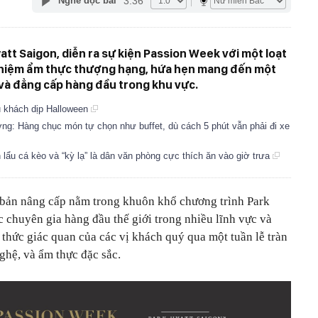
3:36
Nghe đọc bài
yatt Saigon, diễn ra sự kiện Passion Week với một loạt
nghiệm ẩm thực thượng hạng, hứa hẹn mang đến một
 và đẳng cấp hàng đầu trong khu vực.
u khách dịp Halloween
g: Hàng chục món tự chọn như buffet, dù cách 5 phút vẫn phải đi xe
lẩu cá kèo và “kỳ lạ” là dân văn phòng cực thích ăn vào giờ trưa
 bản nâng cấp nằm trong khuôn khổ chương trình Park
 chuyên gia hàng đầu thế giới trong nhiều lĩnh vực và
thức giác quan của các vị khách quý qua một tuần lễ tràn
hệ, và ẩm thực đặc sắc.