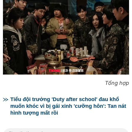
Tổng hợp
Tiểu đội trưởng 'Duty after school' đau khổ
muốn khóc vì bị gái xinh 'cưỡng hôn': Tan nát
hình tượng mất rồi