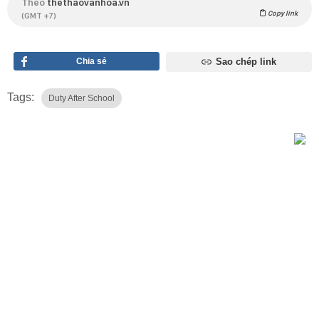
Theo
thethaovanhoa.vn
Copy link
(GMT +7)
Chia sẻ
Sao chép link
Tags:
Duty After School