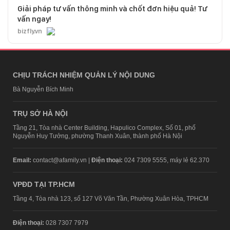
Giải pháp tư vấn thông minh và chốt đơn hiệu quả! Tư
vấn ngay!
bizfly.vn
CHỊU TRÁCH NHIỆM QUẢN LÝ NỘI DUNG
Bà Nguyễn Bích Minh
TRỤ SỞ HÀ NỘI
Tầng 21, Tòa nhà Center Building, Hapulico Complex, Số 01, phố
Nguyễn Huy Tưởng, phường Thanh Xuân, thành phố Hà Nội
Email:
contact@afamily.vn |
Điện thoại:
024 7309 5555, máy lẻ 62.370
VPĐD TẠI TP.HCM
Tầng 4, Tòa nhà 123, số 127 Võ Văn Tần, Phường Xuân Hòa, TPHCM
Điện thoại:
028 7307 7979