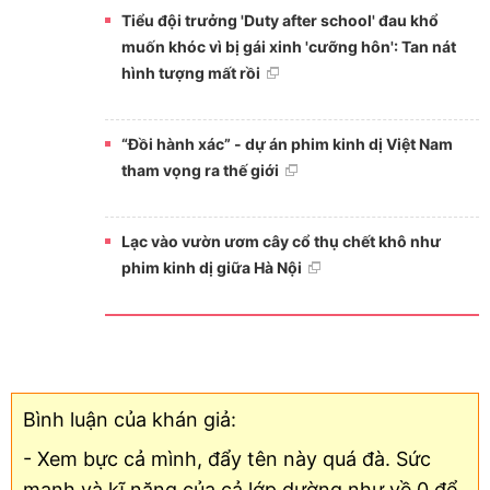
Tiểu đội trưởng 'Duty after school' đau khổ
muốn khóc vì bị gái xinh 'cưỡng hôn': Tan nát
hình tượng mất rồi
“Đồi hành xác” - dự án phim kinh dị Việt Nam
tham vọng ra thế giới
Lạc vào vườn ươm cây cổ thụ chết khô như
phim kinh dị giữa Hà Nội
Bình luận của khán giả:
- Xem bực cả mình, đẩy tên này quá đà. Sức
mạnh và kĩ năng của cả lớp dường như về 0 để