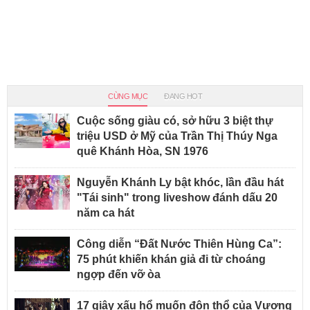
CÙNG MỤC
ĐANG HOT
Cuộc sống giàu có, sở hữu 3 biệt thự
triệu USD ở Mỹ của Trần Thị Thúy Nga
quê Khánh Hòa, SN 1976
Nguyễn Khánh Ly bật khóc, lần đầu hát
"Tái sinh" trong liveshow đánh dấu 20
năm ca hát
Công diễn “Đất Nước Thiên Hùng Ca”:
75 phút khiến khán giả đi từ choáng
ngợp đến vỡ òa
17 giây xấu hổ muốn độn thổ của Vương