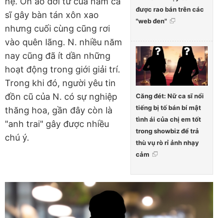
hệ. Ồn ào đời tư của nam ca
được rao bán trên các
sĩ gây bàn tán xôn xao
"web đen"
nhưng cuối cùng cũng rơi
vào quên lãng. N. nhiều năm
nay cũng đã ít dần những
hoạt động trong giới giải trí.
Trong khi đó, người yêu tin
đồn cũ của N. có sự nghiệp
Căng đét: Nữ ca sĩ nổi
tiếng bị tố bán bí mật
thăng hoa, gần đây còn là
tình ái của chị em tốt
"anh trai" gây được nhiều
trong showbiz để trả
chú ý.
thù vụ rò rỉ ảnh nhạy
cảm