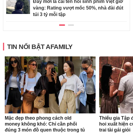
Đây mới là cái tên hồi sinh phim Việt giờ
vàng: Rating vượt mốc 50%, nhà đài đút
túi 3 tỷ mỗi tập
TIN NỔI BẬT AFAMILY
Mặc đẹp theo phong cách old
Thiếu gia Tập
money không khó: Chỉ cần phối
hoi xuất hiện 
đúng 3 món đồ quen thuộc trong tủ
trai tài gái giỏi