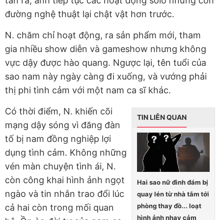
tan rã, anh tiếp tục các hoạt động solo nhưng con
đường nghệ thuật lại chật vật hơn trước.
N. chăm chỉ hoạt động, ra sản phẩm mới, tham
gia nhiều show diễn và gameshow nhưng không
vực dậy được hào quang. Ngược lại, tên tuổi của
sao nam này ngày càng đi xuống, và vướng phải
thị phi tình cảm với một nam ca sĩ khác.
Có thời điểm, N. khiến cõi
TIN LIÊN QUAN
mạng dậy sóng vì đăng đàn
tố bị nam đồng nghiệp lợi
dụng tình cảm. Không những
vén màn chuyện tình ái, N.
còn công khai hình ảnh ngọt
Hai sao nữ đình đám bị
ngào và tin nhắn trao đổi lúc
quay lén từ nhà tắm tới
phòng thay đồ... loạt
cả hai còn trong mối quan
hình ảnh nhạy cảm