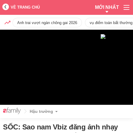
MỚI NHẤT
VỀ TRANG CHỦ
Anh trai vượt ngàn chông gai 2026
vụ điểm toán bất thường
Hậu trường
SỐC: Sao nam Vbiz đăng ảnh nhạy