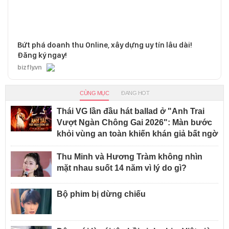
Bứt phá doanh thu Online, xây dựng uy tín lâu dài!
Đăng ký ngay!
bizfly.vn
CÙNG MỤC
ĐANG HOT
Thái VG lần đầu hát ballad ở "Anh Trai
Vượt Ngàn Chông Gai 2026": Màn bước
khỏi vùng an toàn khiến khán giả bất ngờ
Thu Minh và Hương Tràm không nhìn
mặt nhau suốt 14 năm vì lý do gì?
Bộ phim bị dừng chiếu