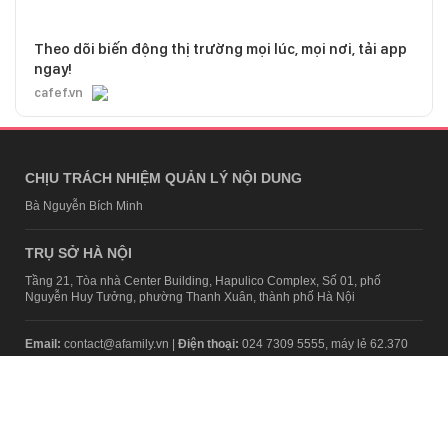
Theo dõi biến động thị trường mọi lúc, mọi nơi, tải app
ngay!
cafef.vn
CHỊU TRÁCH NHIỆM QUẢN LÝ NỘI DUNG
Bà Nguyễn Bích Minh
TRỤ SỞ HÀ NỘI
Tầng 21, Tòa nhà Center Building, Hapulico Complex, Số 01, phố
Nguyễn Huy Tưởng, phường Thanh Xuân, thành phố Hà Nội
Email:
contact@afamily.vn |
Điện thoại:
024 7309 5555, máy lẻ 62.370
VPĐD TẠI TP.HCM
Tầng 4, Tòa nhà 123, số 127 Võ Văn Tần, Phường Xuân Hòa, TPHCM