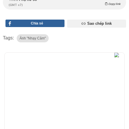
Copy link
(GMT +7)
Chia sẻ
Sao chép link
Tags:
Ảnh "nhạy Cảm"