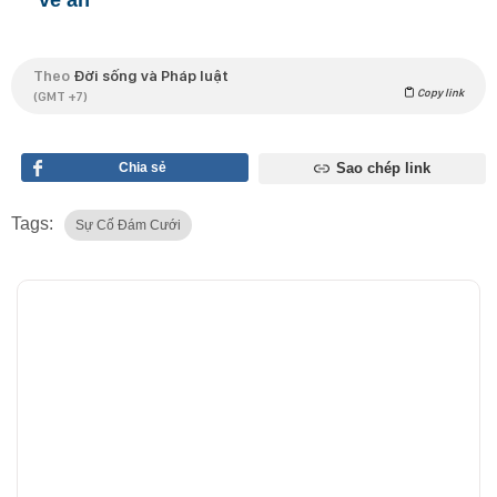
Theo
Đời sống và Pháp luật
Copy link
(GMT +7)
Chia sẻ
Sao chép link
Tags:
Sự Cố Đám Cưới