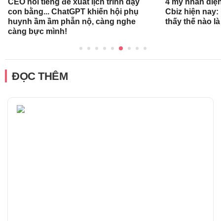
CEO nổi tiếng đề xuất lịch trình dạy
4 mỹ nhân diệ
con bằng... ChatGPT khiến hội phụ
Cbiz hiện nay: 
huynh ầm ầm phẫn nộ, càng nghe
thấy thế nào l
càng bực mình!
ĐỌC THÊM