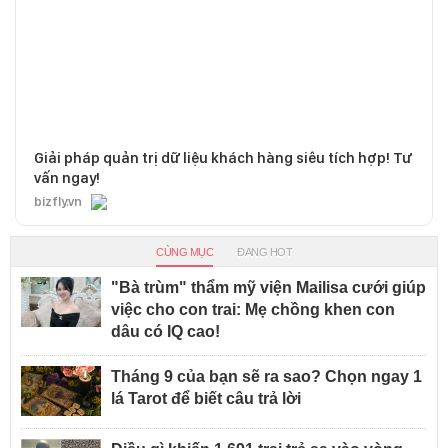
Giải pháp quản trị dữ liệu khách hàng siêu tích hợp! Tư
vấn ngay!
bizfly.vn
CÙNG MỤC
ĐANG HOT
"Bà trùm" thẩm mỹ viện Mailisa cưới giúp
việc cho con trai: Mẹ chồng khen con
dâu có IQ cao!
Tháng 9 của bạn sẽ ra sao? Chọn ngay 1
lá Tarot để biết câu trả lời