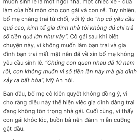
muốn sính lễ là một ngôi nhà, một chiếc xe - quà
làm của hồi môn cho con gái và con rể. Tuy nhiên,
bố mẹ chàng trai từ chối, với lý do
“họ có yêu cầu
quá cao, kinh tế gia đình nhà tôi không đủ chi trả
số tiền quá lớn như vậy”.
Cô gái sau khi biết
chuyện này, vì không muốn làm bạn trai và gia
đình bạn trai mất mặt nên đã về xin bố mẹ không
yêu cầu sính lễ.
“Chúng con quen nhau đã 10 năm
rồi, con không muốn vì số tiền lần này mà gia đình
xảy ra bất hòa”,
Mỹ An nói.
Ban đầu, bố mẹ cô kiên quyết không đồng ý, vì
cho rằng điều này thể hiện việc gia đình đàng trai
đang không tôn trọng nhà gái. Cuối cùng, vì thấy
con gái khóc lóc, buồn bà nên đành miễn cưỡng
gật đầu.