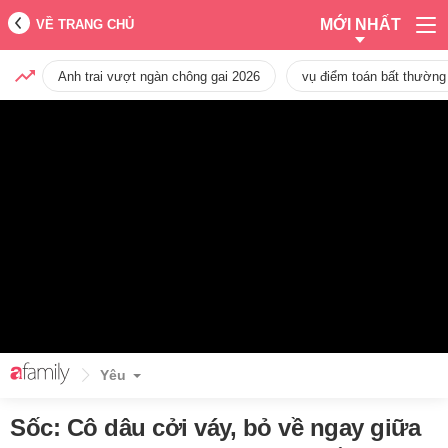
MỚI NHẤT
VỀ TRANG CHỦ
Anh trai vượt ngàn chông gai 2026
vụ điểm toán bất thường
Yêu
Sốc: Cô dâu cởi váy, bỏ về ngay giữa