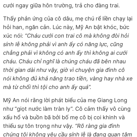
cưới ngay giữa hôn trường, trả cho đàng trai.
Thấy phản ứng của cô dâu, mẹ chú rể liền chạy lại
hỏi han, ngăn cản. Lúc này, Mỹ An bật khóc, bức
xúc nói:
“Cháu cưới con trai cô mà không đòi hỏi
sính lễ không phải vì anh ấy có năng lực, cũng
chẳng phải vì không có anh ấy thì không ai cưới
cháu. Cháu chỉ nghĩ là chúng cháu đã bên nhau
thời gian dài như vậy, giờ vì chuyện gia đình cô
nói không đủ khả năng trao tiền, vàng hay nhà xe
mà từ chối thì tội cho anh ấy quá”.
Mỹ An nói rằng lời phát biểu của mẹ Giang Long
như “giọt nước làm tràn ly”. Cô cảm thấy vô cùng
xấu hổ và buồn bã bởi bố mẹ cô bị coi khinh và
thiếu sự tôn trọng như vậy.
“Rõ ràng gia đình
chúng tôi không yêu cầu sính lễ là đang quan tâm