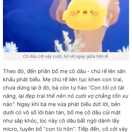
Cô dâu cởi váy cưới, bỏ về ngay giữa hôn lễ.
Theo đó, đến phần bố mẹ cô dâu - chú rể lên sân
khấu phát biểu. Mẹ chú rể liên tục khen con trai,
chưa dừng lại ở đó, bà còn tự hào
“Con tôi có tài
năng, lại đẹp trai thế nên nó cưới vợ chẳng tốn xu
nào”.
Ngay khi bà mẹ vừa phát biểu dứt lời, bên
dưới có vô số lời bàn tán, bố mẹ cô dâu cúi mặt
như sắp khóc, lúc này cô dâu bất ngờ dành lấy
micro, tuyên bố “con từ hôn”. Tiếp đến, cô cởi váy