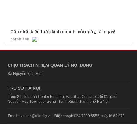
Cập nhật kiến thức kinh doanh mỗi ngày, tải ngay!
cafebiz.vn
CHỊU TRÁCH NHIỆM QUẢN LÝ NỘI DUNG
Bà Nguyễn Bích Minh
TRỤ SỞ HÀ NỘI
Tầng 21, Tòa nhà Center Building, Hapulico Complex, Số 01, phố
Nguyễn Huy Tưởng, phường Thanh Xuân, thành phố Hà Nội
Email:
contact@afamily.vn |
Điện thoại:
024 7309 5555, máy lẻ 62.370
VPĐD TẠI TP.HCM