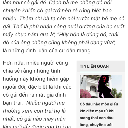
làm như cô gái đó. Cách bà mẹ chồng đó nói
chuyện khiến cô gái trở nên rẻ rúng biết bao
nhiêu. Thậm chí bà ta còn nói trước mặt bố mẹ cô
gái. Thể là phủ nhận công nuôi dưỡng của họ suốt
mấy chục năm qua à”, “Hủy hôn là đúng đó, thái
độ của ông chồng cũng không phải dạng vừa”,.
..
là những bình luận của cư dân mạng.
Hơn nữa, nhiều người cũng
TIN LIÊN QUAN
chia sẻ rằng những tình
huống này không hiếm gặp
ngoài đời, đặc biệt là khi các
cô gái đến ra mắt gia đình
bạn trai.
“Nhiều người mẹ
Cô dâu hào môn giấu
thường xem con trai họ là
kín diện mạo từ khi
mang thai con đầu
nhất, cô gái nào may mắn
lòng, chuyện cưới
lắm mới lấy được con trai họ.