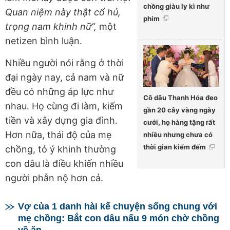
chồng giàu ly kì như
Quan niệm này thật cổ hủ,
phim
trọng nam khinh nữ”,
một
netizen bình luận.
Nhiều người nói rằng ở thời
đại ngày nay, cả nam và nữ
đều có những áp lực như
Cô dâu Thanh Hóa đeo
nhau. Họ cùng đi làm, kiếm
gần 20 cây vàng ngày
tiền và xây dựng gia đình.
cưới, họ hàng tặng rất
Hơn nữa, thái độ của mẹ
nhiều nhưng chưa có
thời gian kiểm đếm
chồng, tỏ ý khinh thường
con dâu là điều khiến nhiều
người phẫn nộ hơn cả.
Vợ của 1 danh hài kể chuyện sống chung với
mẹ chồng: Bắt con dâu nấu 9 món chờ chồng
về ăn