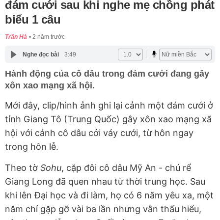
đám cưới sau khi nghe mẹ chồng phát
biểu 1 câu
Trần Hà
2 năm trước
Nghe đọc bài
3:49
Hành động của cô dâu trong đám cưới đang gây
xôn xao mạng xã hội.
Mới đây, clip/hình ảnh ghi lại cảnh một đám cưới ở
tỉnh Giang Tô (Trung Quốc) gây xôn xao mạng xã
hội với cảnh cô dâu cởi váy cưới, từ hôn ngay
trong hôn lễ.
Theo tờ
Sohu
, cặp đôi cô dâu Mỹ An - chú rể
Giang Long đã quen nhau từ thời trung học. Sau
khi lên Đại học và đi làm, họ có 6 năm yêu xa, một
năm chỉ gặp gỡ vài ba lần nhưng vẫn thấu hiểu,