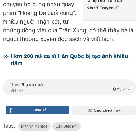
ra hẹn hò "Tứ a ca"
chuyện họ cùng nhau quay
Như Ý Truyện
phim "Hoàng Đế cuối cùng".
Nhiều người nhận xét, từ
những dòng viết của Trần Xung, có thể thấy bà là
người thường xuyên đọc sách và viết lách.
Hơn 200 nữ ca sĩ Hàn Quốc bị tạo ảnh khiêu
dâm
Theo
Phụ nữ mới
Copy link
(GMT +7)
Chia sẻ
Sao chép link
Tags:
Marilyn Monroe
Lưu Diệc Phi