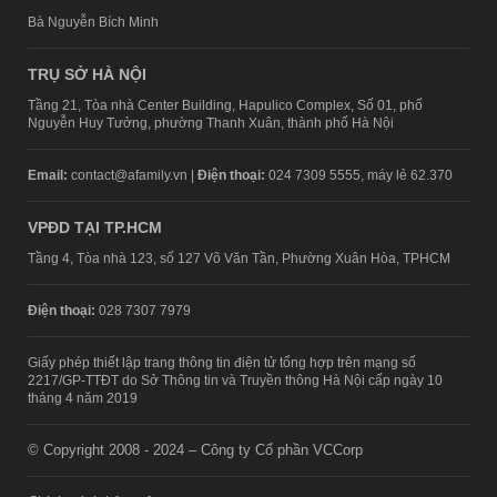
Bà Nguyễn Bích Minh
TRỤ SỞ HÀ NỘI
Tầng 21, Tòa nhà Center Building, Hapulico Complex, Số 01, phố
Nguyễn Huy Tưởng, phường Thanh Xuân, thành phố Hà Nội
Email:
contact@afamily.vn |
Điện thoại:
024 7309 5555, máy lẻ 62.370
VPĐD TẠI TP.HCM
Tầng 4, Tòa nhà 123, số 127 Võ Văn Tần, Phường Xuân Hòa, TPHCM
Điện thoại:
028 7307 7979
Giấy phép thiết lập trang thông tin điện tử tổng hợp trên mạng số
2217/GP-TTĐT do Sở Thông tin và Truyền thông Hà Nội cấp ngày 10
tháng 4 năm 2019
© Copyright 2008 - 2024 – Công ty Cổ phần VCCorp