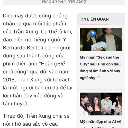
Nữ diễn viên Trần Xung
Điều này được công chúng
TIN LIÊN QUAN
nhận ra qua mỗi tác phẩm
của Trần Xung. Cụ thể là khi,
đạo diễn nổi tiếng người Ý
Bernardo Bertolucci - người
đứng sau thành công của
Mỹ nhân "Sex and the
phim điện ảnh "Hoàng Đế
City" hậu sinh con đầu
lòng bị ám ảnh với suy
cuối cùng" qua đời vào năm
nghĩ này
2018, Trần Xung với tư cách
là một người bạn cũ đã để lại
lời nhắn đầy xúc động và
tâm huyết.
Theo đó, Trần Xung chia sẻ
Mỹ nhân đẹp như AI vẽ
nỗi nhớ sâu sắc về câu