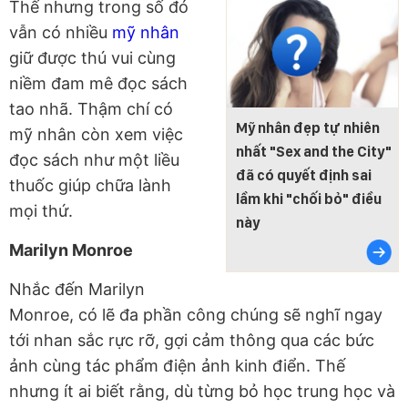
Thế nhưng trong số đó
vẫn có nhiều
mỹ nhân
giữ được thú vui cùng
niềm đam mê đọc sách
tao nhã. Thậm chí có
Mỹ nhân đẹp tự nhiên
mỹ nhân còn xem việc
nhất "Sex and the City"
đọc sách như một liều
đã có quyết định sai
thuốc giúp chữa lành
lầm khi "chối bỏ" điều
mọi thứ.
này
Marilyn Monroe
Nhắc đến Marilyn
Monroe, có lẽ đa phần công chúng sẽ nghĩ ngay
tới nhan sắc rực rỡ, gợi cảm thông qua các bức
ảnh cùng tác phẩm điện ảnh kinh điển. Thế
nhưng ít ai biết rằng, dù từng bỏ học trung học và