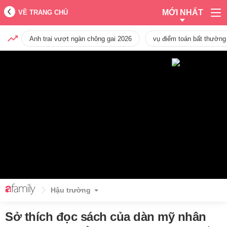
MỚI NHẤT
VỀ TRANG CHỦ
Anh trai vượt ngàn chông gai 2026
vụ điểm toán bất thường
Hậu trường
Sở thích đọc sách của dàn mỹ nhân