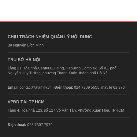
CHỊU TRÁCH NHIỆM QUẢN LÝ NỘI DUNG
Bà Nguyễn Bích Minh
TRỤ SỞ HÀ NỘI
Tầng 21, Tòa nhà Center Building, Hapulico Complex, Số 01, phố
Nguyễn Huy Tưởng, phường Thanh Xuân, thành phố Hà Nội
Email:
contact@afamily.vn |
Điện thoại:
024 7309 5555, máy lẻ 62.370
VPĐD TẠI TP.HCM
Tầng 4, Tòa nhà 123, số 127 Võ Văn Tần, Phường Xuân Hòa, TPHCM
Điện thoại:
028 7307 7979