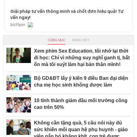
Giải pháp tư vấn thông minh và chốt đơn hiệu quả! Tư
vấn ngay!
bizfly.vn
CÙNG MỤC
ĐANG HOT
Xem phim Sex Education, tôi nhớ lại thời
đi học: Chỉ vì những suy nghĩ ganh tị, bất
ổn mà tôi suýt làm hại bản thân mình!
Bộ GD&ĐT lấy ý kiến 9 điều Ban đại diện
cha mẹ học sinh không được làm
10 tỉnh thành giảm đầu mối trường công
cao trên 50%
Không cần tặng quà, 5 câu nói này đủ
sức khiến mối quan hệ phụ huynh - giáo
viên gắn bó khăng khít, con trẻ được