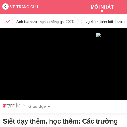
MỚI NHẤT
VỀ TRANG CHỦ
Anh trai vượt ngàn chông gai 2026
vụ điểm toán bất thường
Giáo dục
Siết dạy thêm, học thêm: Các trường