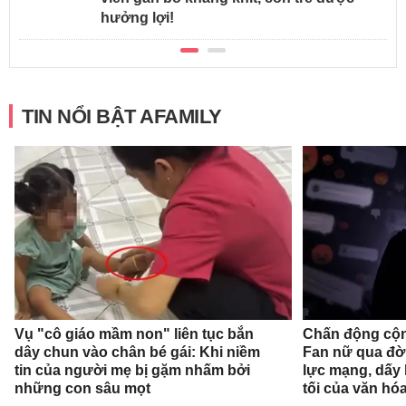
hưởng lợi!
TIN NỔI BẬT AFAMILY
Vụ "cô giáo mầm non" liên tục bắn
Chấn động cộn
dây chun vào chân bé gái: Khi niềm
Fan nữ qua đời
tin của người mẹ bị gặm nhấm bởi
lực mạng, dấy 
những con sâu mọt
tối của văn hóa