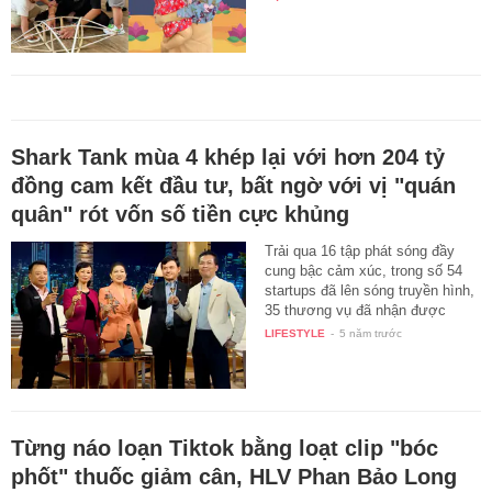
Shark Tank mùa 4 khép lại với hơn 204 tỷ
đồng cam kết đầu tư, bất ngờ với vị "quán
quân" rót vốn số tiền cực khủng
Trải qua 16 tập phát sóng đầy
cung bậc cảm xúc, trong số 54
startups đã lên sóng truyền hình,
35 thương vụ đã nhận được
cam…
LIFESTYLE
-
5 năm trước
Từng náo loạn Tiktok bằng loạt clip "bóc
phốt" thuốc giảm cân, HLV Phan Bảo Long