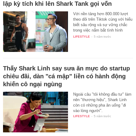
lập kỳ tích khi lên Shark Tank gọi vốn
Với nền tảng hơn 800.000 lượt
theo dõi trên Tiktok cùng với hiểu
biết sâu rộng và sự vững chắc
trong việc nắm bắt tình hình
của…
LIFESTYLE
-
5 năm trước
Thấy Shark Linh say sưa ăn mực do startup
chiêu đãi, dàn "cá mập" liền có hành động
khiến cô ngại ngùng
Ngoài câu "tôi không đầu tư" làm
nên "thương hiệu", Shark Linh
còn có những pha ăn uống "đi
vào lòng người".
LIFESTYLE
-
5 năm trước