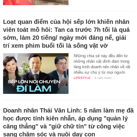
Loạt quan điểm của hội sếp lớn khiến nhân
viên toát mồ hôi: Tan ca trước 7h tối là quá
sớm, làm 20 tiếng/ ngày mới đáng nể, giải
trí xem phim buổi tối là sống vật vờ
Những chia sẻ này đều đến từ
những nhân vật đình đám trong
làng kinh doanh nên nhận về rất
nhiều sự chú ý từ mọi người.
LIFESTYLE
-
4 năm trước
Doanh nhân Thái Vân Linh: 5 năm làm mẹ đã
học được tính kiên nhẫn, áp dụng "quản lý
căng thẳng" và "giữ chữ tín" từ công việc
sang chăm sóc và nuôi dạy con