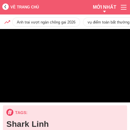
MỚI NHẤT
VỀ TRANG CHỦ
Anh trai vượt ngàn chông gai 2026
vụ điểm toán bất thường
TAGS:
Shark Linh