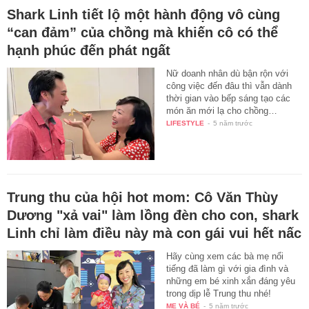
Shark Linh tiết lộ một hành động vô cùng
“can đảm” của chồng mà khiến cô có thể
hạnh phúc đến phát ngất
Nữ doanh nhân dù bận rộn với
công việc đến đâu thì vẫn dành
thời gian vào bếp sáng tạo các
món ăn mới lạ cho chồng…
LIFESTYLE
-
5 năm trước
Trung thu của hội hot mom: Cô Văn Thùy
Dương "xả vai" làm lồng đèn cho con, shark
Linh chỉ làm điều này mà con gái vui hết nấc
Hãy cùng xem các bà mẹ nổi
tiếng đã làm gì với gia đình và
những em bé xinh xắn đáng yêu
trong dịp lễ Trung thu nhé!
MẸ VÀ BÉ
-
5 năm trước