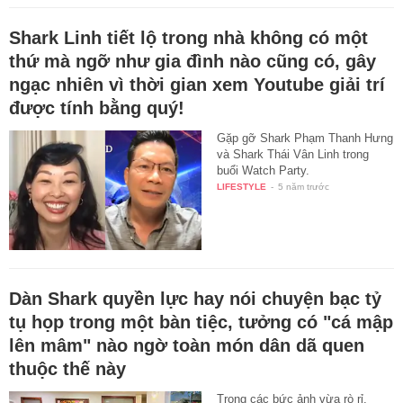
Shark Linh tiết lộ trong nhà không có một
thứ mà ngỡ như gia đình nào cũng có, gây
ngạc nhiên vì thời gian xem Youtube giải trí
được tính bằng quý!
Gặp gỡ Shark Phạm Thanh Hưng
và Shark Thái Vân Linh trong
buổi Watch Party.
LIFESTYLE
-
5 năm trước
Dàn Shark quyền lực hay nói chuyện bạc tỷ
tụ họp trong một bàn tiệc, tưởng có "cá mập
lên mâm" nào ngờ toàn món dân dã quen
thuộc thế này
Trong các bức ảnh vừa rò rỉ,