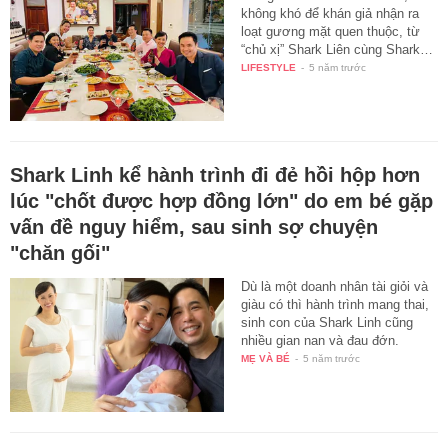
không khó để khán giả nhận ra
loạt gương mặt quen thuộc, từ
“chủ xị” Shark Liên cùng Shark…
LIFESTYLE
-
5 năm trước
Shark Linh kể hành trình đi đẻ hồi hộp hơn
lúc "chốt được hợp đồng lớn" do em bé gặp
vấn đề nguy hiểm, sau sinh sợ chuyện
"chăn gối"
Dù là một doanh nhân tài giỏi và
giàu có thì hành trình mang thai,
sinh con của Shark Linh cũng
nhiều gian nan và đau đớn.
MẸ VÀ BÉ
-
5 năm trước