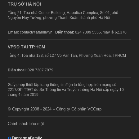
TRỤ SỞ HÀ NỘI
Tầng 21, Tòa nhà Center Building, Hapulico Complex, Số 01, phố
Nguyễn Huy Tưởng, phường Thanh Xuân, thành phố Hà Nội
Email:
contact@afamily.vn |
Điện thoại:
024 7309 5555, máy lẻ 62.370
VPĐD TẠI TP.HCM
Tầng 4, Tòa nhà 123, số 127 Võ Văn Tần, Phường Xuân Hòa, TPHCM
Điện thoại:
028 7307 7979
Giấy phép thiết lập trang thông tin điện tử tổng hợp trên mạng số
2217/GP-TTĐT do Sở Thông tin và Truyền thông Hà Nội cấp ngày 10
tháng 4 năm 2019
© Copyright 2008 - 2024 – Công ty Cổ phần VCCorp
Chính sách bảo mật
Fanpage aFamily