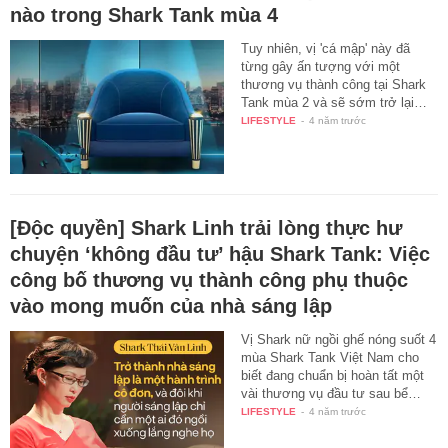
nào trong Shark Tank mùa 4
Tuy nhiên, vị 'cá mập' này đã
từng gây ấn tượng với một
thương vụ thành công tại Shark
Tank mùa 2 và sẽ sớm trở lại…
LIFESTYLE
-
4 năm trước
[Độc quyền] Shark Linh trải lòng thực hư
chuyện ‘không đầu tư’ hậu Shark Tank: Việc
công bố thương vụ thành công phụ thuộc
vào mong muốn của nhà sáng lập
Vị Shark nữ ngồi ghế nóng suốt 4
mùa Shark Tank Việt Nam cho
biết đang chuẩn bị hoàn tất một
vài thương vụ đầu tư sau bể…
LIFESTYLE
-
4 năm trước