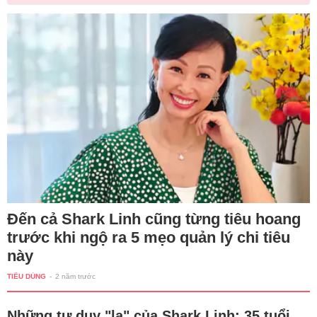
Đến cả Shark Linh cũng từng tiêu hoang
trước khi ngộ ra 5 mẹo quản lý chi tiêu
này
TIÊU DÙNG
-
2 năm trước
Những tư duy "lạ" của Shark Linh: 35 tuổi