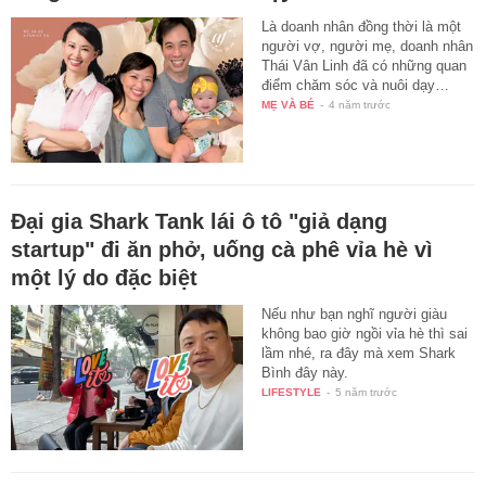
Là doanh nhân đồng thời là một
người vợ, người mẹ, doanh nhân
Thái Vân Linh đã có những quan
điểm chăm sóc và nuôi dạy…
MẸ VÀ BÉ
-
4 năm trước
Đại gia Shark Tank lái ô tô "giả dạng
startup" đi ăn phở, uống cà phê vỉa hè vì
một lý do đặc biệt
Nếu như bạn nghĩ người giàu
không bao giờ ngồi vỉa hè thì sai
lầm nhé, ra đây mà xem Shark
Bình đây này.
LIFESTYLE
-
5 năm trước