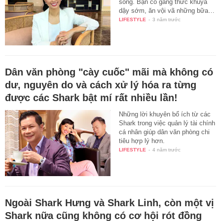
sống. Bạn cố gắng thức khuya
dậy sớm, ăn vội vã những bữa…
LIFESTYLE
-
3 năm trước
Dân văn phòng "cày cuốc" mãi mà không có
dư, nguyên do và cách xử lý hóa ra từng
được các Shark bật mí rất nhiều lần!
Những lời khuyên bổ ích từ các
Shark trong việc quản lý tài chính
cá nhân giúp dân văn phòng chi
tiêu hợp lý hơn.
LIFESTYLE
-
4 năm trước
Ngoài Shark Hưng và Shark Linh, còn một vị
Shark nữa cũng không có cơ hội rót đồng