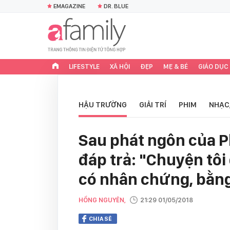
EMAGAZINE
DR. BLUE
LIFESTYLE
XÃ HỘI
ĐẸP
MẸ & BÉ
GIÁO DỤC
HẬU TRƯỜNG
GIẢI TRÍ
PHIM
NHẠC
Sau phát ngôn của 
đáp trả: "Chuyện tôi 
có nhân chứng, bằn
HỒNG NGUYÊN,
21:29 01/05/2018
CHIA SẺ