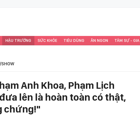
HẬU TRƯỜNG
SỨC KHỎE
TIÊU DÙNG
ĂN NGON
TÂM SỰ - GIA
/SHOW
Phạm Anh Khoa, Phạm Lịch
đưa lên là hoàn toàn có thật,
g chứng!"