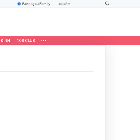
Fanpage aFamily
 ĐÌNH
40S CLUB