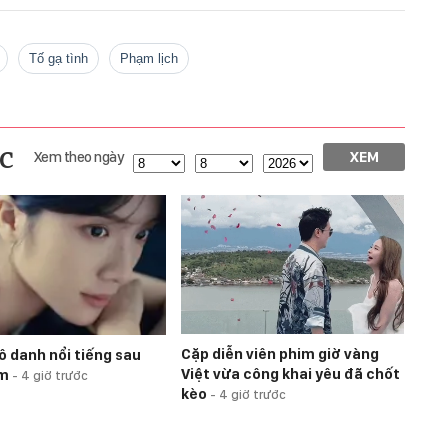
Tố gạ tình
phạm lịch
c
Xem theo ngày
XEM
Cặp diễn viên phim giờ vàng
ô danh nổi tiếng sau
Việt vừa công khai yêu đã chốt
êm
-
4 giờ trước
kèo
-
4 giờ trước