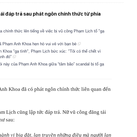
ái đáp trả sau phát ngôn chính thức từ phía
chính thức lên tiếng về việc bị vũ công Phạm Lịch tố "gạ
ã Phạm Anh Khoa hẹn hò vui vẻ với bạn bè
Khoa "gạ tình", Phạm Lịch bức xúc: "Tôi có thể chết vì
ảnh đó"
ói này của Phạm Anh Khoa giữa “tâm bão” scandal bị tố gạ
Anh Khoa đã có phát ngôn chính thức liên quan đến
m Lịch cũng lập tức đáp trả. Nữ vũ công đăng tải
hư sau:
hành vi bịa đặt, lan truyền những điều mà người lan