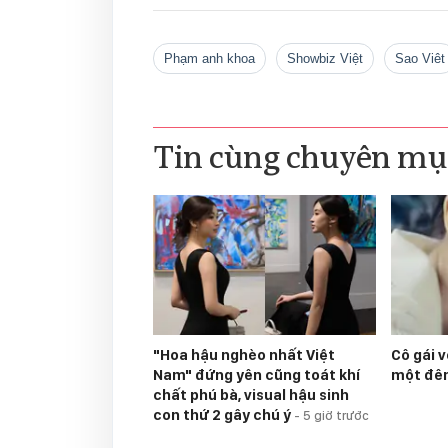
phạm anh khoa
showbiz Việt
sao Viêt
Tin cùng chuyên mụ
"Hoa hậu nghèo nhất Việt
Cô gái v
Nam" đứng yên cũng toát khí
một đ
chất phú bà, visual hậu sinh
con thứ 2 gây chú ý
-
5 giờ trước