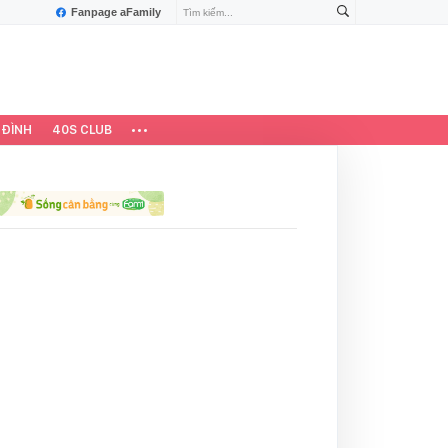
Fanpage aFamily
 ĐÌNH
40S CLUB