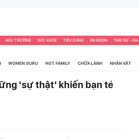
HẬU TRƯỜNG
SỨC KHỎE
TIÊU DÙNG
ĂN NGON
TÂM SỰ - GIA
H
WOMEN GURU
HOT FAMILY
CHỮA LÀNH
NHÂN VẬT
ững 'sự thật' khiến bạn té