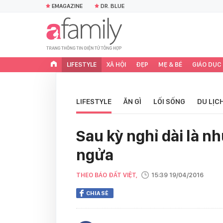
EMAGAZINE
DR. BLUE
LIFESTYLE
XÃ HỘI
ĐẸP
MẸ & BÉ
GIÁO DỤC
LIFESTYLE
ĂN GÌ
LỐI SỐNG
DU LỊC
Sau kỳ nghỉ dài là nh
ngửa
THEO BÁO ĐẤT VIỆT,
15:39 19/04/2016
CHIA SẺ