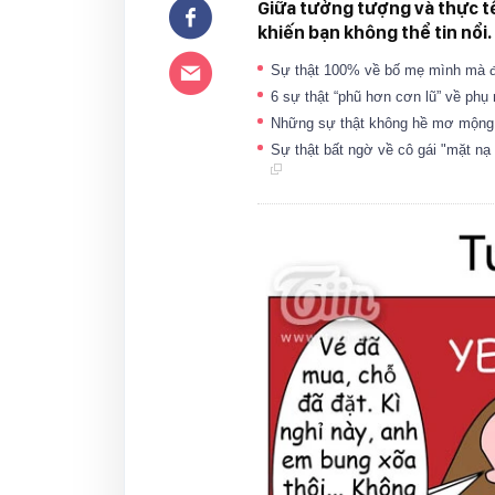
Giữa tưởng tượng và thực tế
khiến bạn không thể tin nổi.
Sự thật 100% về bố mẹ mình mà đô
6 sự thật “phũ hơn cơn lũ” về ph
Những sự thật không hề mơ mộn
Sự thật bất ngờ về cô gái "mặt n