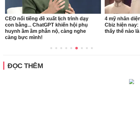
CEO nổi tiếng đề xuất lịch trình dạy
4 mỹ nhân diệ
con bằng... ChatGPT khiến hội phụ
Cbiz hiện nay: 
huynh ầm ầm phẫn nộ, càng nghe
thấy thế nào l
càng bực mình!
ĐỌC THÊM