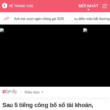
MỚI NHẤT
VỀ TRANG CHỦ
Anh trai vượt ngàn chông gai 2026
vụ điểm toán bất thường
Giáo dục
Sau 5 tiếng công bố số tài khoản,