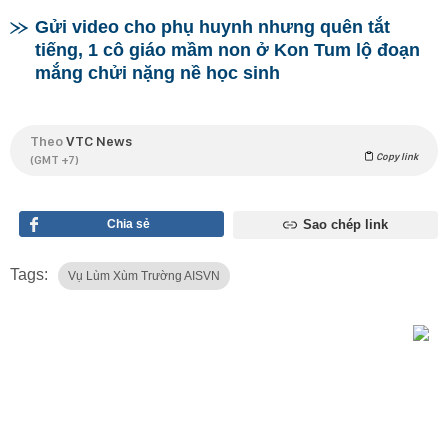
Gửi video cho phụ huynh nhưng quên tắt
tiếng, 1 cô giáo mầm non ở Kon Tum lộ đoạn
mắng chửi nặng nề học sinh
Theo
VTC News
Copy link
(GMT +7)
Chia sẻ
Sao chép link
Tags:
Vụ Lùm Xùm Trường AISVN