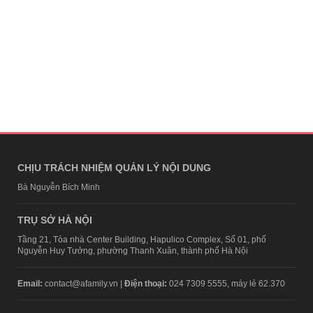
CHỊU TRÁCH NHIỆM QUẢN LÝ NỘI DUNG
Bà Nguyễn Bích Minh
TRỤ SỞ HÀ NỘI
Tầng 21, Tòa nhà Center Building, Hapulico Complex, Số 01, phố
Nguyễn Huy Tưởng, phường Thanh Xuân, thành phố Hà Nội
Email:
contact@afamily.vn |
Điện thoại:
024 7309 5555, máy lẻ 62.370