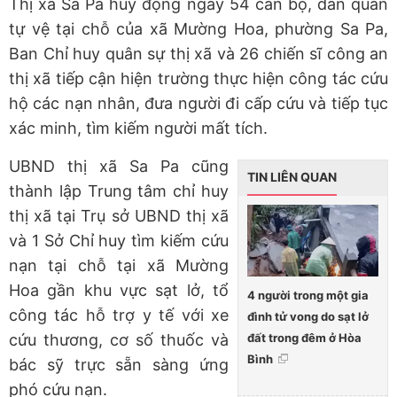
Thị xã Sa Pa huy động ngay 54 cán bộ, dân quân
tự vệ tại chỗ của xã Mường Hoa, phường Sa Pa,
Ban Chỉ huy quân sự thị xã và 26 chiến sĩ công an
thị xã tiếp cận hiện trường thực hiện công tác cứu
hộ các nạn nhân, đưa người đi cấp cứu và tiếp tục
xác minh, tìm kiếm người mất tích.
UBND thị xã Sa Pa cũng
TIN LIÊN QUAN
thành lập Trung tâm chỉ huy
thị xã tại Trụ sở UBND thị xã
và 1 Sở Chỉ huy tìm kiếm cứu
nạn tại chỗ tại xã Mường
Hoa gần khu vực sạt lở, tổ
4 người trong một gia
công tác hỗ trợ y tế với xe
đình tử vong do sạt lở
đất trong đêm ở Hòa
cứu thương, cơ số thuốc và
Bình
bác sỹ trực sẵn sàng ứng
phó cứu nạn.