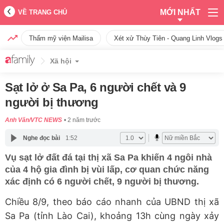
MỚI NHẤT
VỀ TRANG CHỦ
Thẩm mỹ viện Mailisa
Xét xử Thùy Tiên - Quang Linh Vlogs
Xã hội
Sạt lở ở Sa Pa, 6 người chết và 9
người bị thương
Anh Văn/VTC NEWS
2 năm trước
Nghe đọc bài
1:52
Vụ sạt lở đất đá tại thị xã Sa Pa khiến 4 ngôi nhà
của 4 hộ gia đình bị vùi lấp, cơ quan chức năng
xác định có 6 người chết, 9 người bị thương.
Chiều 8/9, theo báo cáo nhanh của UBND thị xã
Sa Pa (tỉnh Lào Cai), khoảng 13h cùng ngày xảy