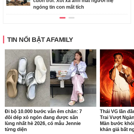
cuốn trôi: Xót xa ánh mắt người mẹ
ngóng tin con mất tích
TIN NỔI BẬT AFAMILY
Đi bộ 10.000 bước vẫn êm chân: 7
Thái VG lần đầ
đôi dép xỏ ngón đang được săn
Trai Vượt Ngà
lùng nhất hè 2026, có mẫu Jennie
Màn bước khỏi
từng diện
khán giả bất n