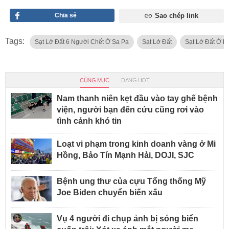
Chia sẻ
Sao chép link
Tags:
Sạt Lở Đất 6 Người Chết Ở Sa Pa
Sạt Lở Đất
Sạt Lở Đất Ở L
CÙNG MỤC
ĐANG HOT
Nam thanh niên kẹt đầu vào tay ghế bệnh
viện, người bạn đến cứu cũng rơi vào
tình cảnh khó tin
Loạt vi phạm trong kinh doanh vàng ở Mi
Hồng, Bảo Tín Mạnh Hải, DOJI, SJC
Bệnh ung thư của cựu Tổng thống Mỹ
Joe Biden chuyển biến xấu
Vụ 4 người đi chụp ảnh bị sóng biển