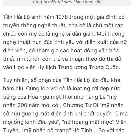
từng bị miệt thị ngoại hình kém sắc
Tần Hải Lộ sinh năm 1978 trong một gia đình có
truyền thống nghệ thuật, cha cô là chủ một rạp
chiếu còn mẹ cô là nghệ sĩ dân gian. Môi trường
nghệ thuật hun đúc tình yêu với diễn xuất của nữ
diễn viên, cô tham gia các hoạt động văn hóa
thiếu nhi từ khi còn trẻ và thuận theo đó thi đỗ
vào Học viện Hý kịch Trung ương Trung Quốc.
Tuy nhiên, số phận của Tần Hải Lộ lúc đầu khá
hẩm hiu. Cùng lớp với cô là loạt người đẹp nức
tiếng của Hoa ngữ một thời như Tăng Lê "mỹ
nhân 200 năm mới có", Chương Tử Di "mỹ nhân
sở hữu gương mặt điện ảnh khí chất quyến rũ mà
mọi ống kính đều yêu", "nữ hoàng mặt mộc" Viên
Tuyền, "mỹ nhân cổ trang" Hồ Tịnh... So với các