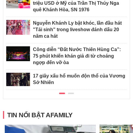
triệu USD ở Mỹ của Trần Thị Thúy Nga
quê Khánh Hòa, SN 1976
Nguyễn Khánh Ly bật khóc, lần đầu hát
"Tái sinh" trong liveshow đánh dấu 20
năm ca hát
Công diễn “Đất Nước Thiên Hùng Ca”:
75 phút khiến khán giả đi từ choáng
ngợp đến vỡ òa
17 giây xấu hổ muốn độn thổ của Vương
Sở Nhiên
TIN NỔI BẬT AFAMILY