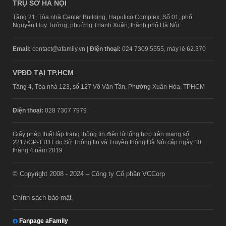
TRỤ SỞ HÀ NỘI
Tầng 21, Tòa nhà Center Building, Hapulico Complex, Số 01, phố
Nguyễn Huy Tưởng, phường Thanh Xuân, thành phố Hà Nội
Email:
contact@afamily.vn |
Điện thoại:
024 7309 5555, máy lẻ 62.370
VPĐD TẠI TP.HCM
Tầng 4, Tòa nhà 123, số 127 Võ Văn Tần, Phường Xuân Hòa, TPHCM
Điện thoại:
028 7307 7979
Giấy phép thiết lập trang thông tin điện tử tổng hợp trên mạng số
2217/GP-TTĐT do Sở Thông tin và Truyền thông Hà Nội cấp ngày 10
tháng 4 năm 2019
© Copyright 2008 - 2024 – Công ty Cổ phần VCCorp
Chính sách bảo mật
Fanpage aFamily