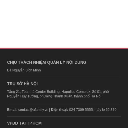
CHỊU TRÁCH NHIỆM QUẢN LÝ NỘI DUNG
Bà Nguyễn Bích Minh
TRỤ SỞ HÀ NỘI
Tầng 21, Tòa nhà Center Building, Hapulico Complex, Số 01, phố
Nguyễn Huy Tưởng, phường Thanh Xuân, thành phố Hà Nội
Email:
contact@afamily.vn |
Điện thoại:
024 7309 5555, máy lẻ 62.370
VPĐD TẠI TP.HCM