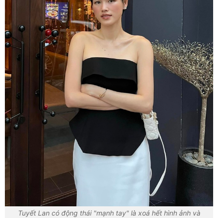
Tuyết Lan có động thái "mạnh tay" là xoá hết hình ảnh và