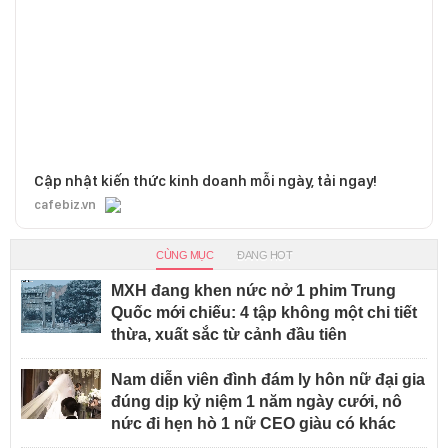
Cập nhật kiến thức kinh doanh mỗi ngày, tải ngay!
cafebiz.vn
CÙNG MỤC
ĐANG HOT
MXH đang khen nức nở 1 phim Trung
Quốc mới chiếu: 4 tập không một chi tiết
thừa, xuất sắc từ cảnh đầu tiên
Nam diễn viên đình đám ly hôn nữ đại gia
đúng dịp kỷ niệm 1 năm ngày cưới, nô
nức đi hẹn hò 1 nữ CEO giàu có khác