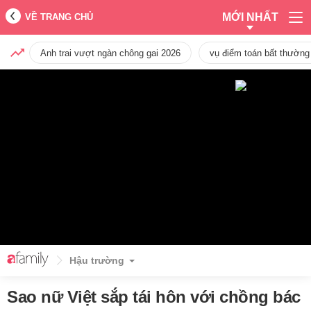
MỚI NHẤT
VỀ TRANG CHỦ
Anh trai vượt ngàn chông gai 2026
vụ điểm toán bất thường
Hậu trường
Sao nữ Việt sắp tái hôn với chồng bác