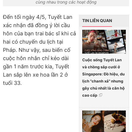
cùng nhau trong các hoạt động
Đến tối ngày 4/5, Tuyết Lan
TIN LIÊN QUAN
xác nhận đã đồng ý lời cầu
hôn của bạn trai bác sĩ khi cả
hai có chuyến du lịch tại
Pháp. Như vậy, sau biến cố
cuộc hôn nhân chỉ kéo dài
Cuộc sống Tuyết Lan
gần 1 năm trước kia, Tuyết
và chồng sắp cưới ở
Singapore: Đồ hiệu, du
Lan sắp lên xe hoa lần 2 ở
lịch "chanh xả" nhưng
tuổi 33.
gây chú nhất là căn hộ
cao cấp