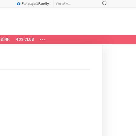
Fanpage aFamily
 ĐÌNH
40S CLUB