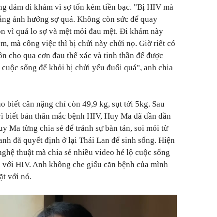
ng dám đi khám vì sợ tốn kém tiền bạc. "Bị HIV mà
lắng ảnh hưởng sợ quá. Không còn sức để quay
n vì quá lo sợ và mệt mỏi đau mệt. Đi khám này
, mà công việc thì bị chửi này chửi nọ. Giờ riết có
n cho qua cơn đau thể xác và tinh thần để được
 cuộc sống để khỏi bị chửi yếu đuối quá", anh chia
 biết cân nặng chỉ còn 49,9 kg, sụt tới 5kg. Sau
vì biết bản thân mắc bệnh HIV, Huy Ma đã dần dần
y Ma từng chia sẻ để tránh sự bàn tán, soi mói từ
h đã quyết định ở lại Thái Lan để sinh sống. Hiện
nghệ thuật mà chia sẻ nhiều video hé lộ cuộc sống
u với HIV. Anh không che giấu căn bệnh của mình
t với nó.