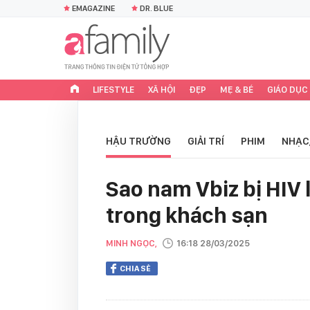
EMAGAZINE
DR. BLUE
LIFESTYLE
XÃ HỘI
ĐẸP
MẸ & BÉ
GIÁO DỤC
HẬU TRƯỜNG
GIẢI TRÍ
PHIM
NHẠC
Sao nam Vbiz bị HIV l
trong khách sạn
MINH NGỌC,
16:18 28/03/2025
CHIA SẺ