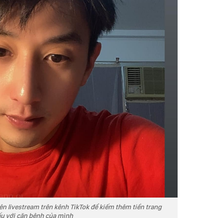
n livestream trên kênh TikTok để kiếm thêm tiền trang
đấu với căn bệnh của mình