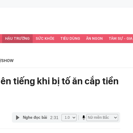
HẬU TRƯỜNG
SỨC KHỎE
TIÊU DÙNG
ĂN NGON
TÂM SỰ - GIA
/SHOW
ên tiếng khi bị tố ăn cắp tiền
2:31
Nghe đọc bài