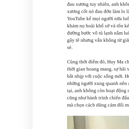
đau xương tuy nhiên, anh khô
xương cốt nó đau đớn làm lo 
YouTube kể mọi người nữa luô
khám nọ hoài khổ sở và tốn kém
đường bước vô tủ lạnh nằm luô
gây tê nhưng vẫn không từ giã
sẻ.
Cùng thời điểm đó, Huy Ma cho
thời gian hoang mang, sợ hãi 
bắt nhịp với cuộc sống mới. Hu
những người xung quanh nên an
tại, anh không còn hoạt động 
cũng như hành trình chiến đấ
mà chọn cách dũng cảm đối mặ