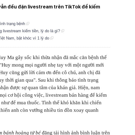
vẫn đều đặn livestream trên TikTok để kiếm
ình trạng bệnh
livestream kiếm tiền, lý do là gì?
iệt Nam, bật khóc vì 1 lý do
Huy Ma gây sốc khi thừa nhận đã mắc căn bệnh thế
 "Huy mong mọi người nhẹ tay với một người mới
uy cũng gửi lời cảm ơn đến cô chú, anh chị đã
y thời gian qua". Sau khi thông báo tình trạng
hận được sự quan tâm của khán giả. Hiện, nam
mọi cơ hội công việc, livestream bán hàng để kiếm
ng như để mua thuốc. Tình thế khó khăn khi chiến
khiến anh còn vướng nhiều tin đồn xoay quanh
m bánh hoàng tử bé
đăng tải hình ảnh bình luận trên